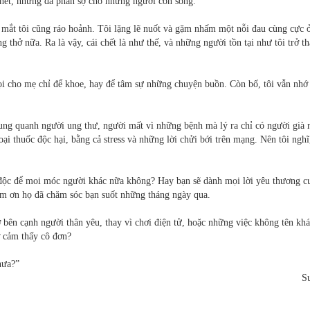
chết, nhưng đa phần sợ cho những người còn sống.
, mắt tôi cũng ráo hoảnh. Tôi lặng lẽ nuốt và gặm nhấm một nỗi đau cùng cực 
 thở nữa. Ra là vậy, cái chết là như thế, và những người tồn tại như tôi trở t
 gọi cho mẹ chỉ để khoe, hay để tâm sự những chuyện buồn. Còn bố, tôi vẫn nhớ
xung quanh người ung thư, người mất vì những bệnh mà lý ra chỉ có người già
ại thuốc độc hại, bằng cả stress và những lời chửi bới trên mạng. Nên tôi nghĩ
 độc để moi móc người khác nữa không? Hay bạn sẽ dành mọi lời yêu thương c
cám ơn họ đã chăm sóc bạn suốt những tháng ngày qua.
 bên cạnh người thân yêu, thay vì chơi điện tử, hoặc những việc không tên kh
ờ cảm thấy cô đơn?
chưa?”
S