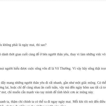
ếu không phải là ngày mai, thì sao?
 dành thời gian cuối cùng để ở bên người thân yêu, thay vì làm những việc vô
mọi người hiểu được cuộc sống vốn dĩ là Vô Thường. Vì vậy hãy sống thật trọ
c đấy mang những người thân yêu đi rất nhanh, gần như một giấc mộng. Có thể
ng lai, hoặc chỉ để cùng nhau ăn cuối tuần, vậy mà đến ngày hôm sau tất cả tr
hư mơ, chỉ muốn cắn mạnh vào tay mình để tỉnh khỏi cơn ác mộng này.
nh ta, thậm chí chính ta có thể ra đi ngay ngày mai. Mỗi khi tôi nói đến điều