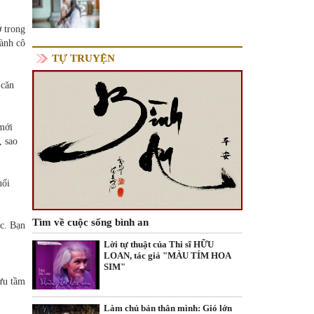
ở trong
hành cô
TỰ TRUYỆN
 căn
 mới
, sao
uối
Tìm về cuộc sống bình an
ác. Bạn
Lời tự thuật của Thi sĩ HỮU
LOAN, tác giả "MÀU TÍM HOA
SIM"
ưu tầm
Làm chủ bản thân mình: Gió lớn