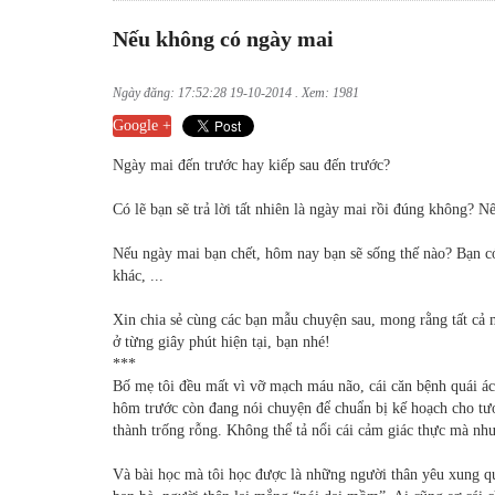
Nếu không có ngày mai
Ngày đăng: 17:52:28 19-10-2014 . Xem: 1981
Google +
Ngày mai đến trước hay kiếp sau đến trước?
Có lẽ bạn sẽ trả lời tất nhiên là ngày mai rồi đúng không? N
Nếu ngày mai bạn chết, hôm nay bạn sẽ sống thế nào? Bạn có
khác, ...
Xin chia sẻ cùng các bạn mẫu chuyện sau, mong rằng tất cả 
ở từng giây phút hiện tại, bạn nhé!
***
Bố mẹ tôi đều mất vì vỡ mạch máu não, cái căn bệnh quái á
hôm trước còn đang nói chuyện để chuẩn bị kế hoạch cho tươ
thành trống rỗng. Không thể tả nổi cái cảm giác thực mà n
Và bài học mà tôi học được là những người thân yêu xung qua