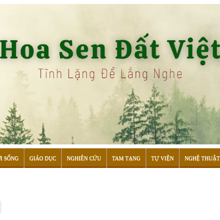
I SỐNG
GIÁO DỤC
NGHIÊN CỨU
TAM TẠNG
TỰ VIỆN
NGHỆ THUẬT