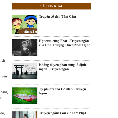
CÁC TIN KHÁC
Truyện cổ tích Tấm Cám
Hạt cơm cúng Phật - Truyện ngắn
của Hòa Thượng Thích Nhất Hạnh
 ích
Không duyên phận cũng là định
mệnh - Truyện ngắn
n vẹn
Tỷ phú trẻ thơ LAURA - Truyện
 sáng
Ngắn
ở
Truyện ngắn: Cầu xin Đức Phật
 đó,