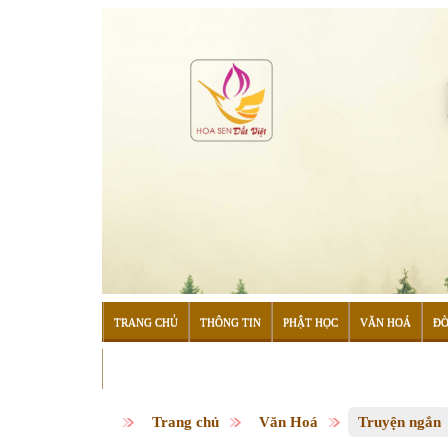
TRANG CHỦ
THÔNG TIN
PHẬT HỌC
VĂN HOÁ
ĐỜ
ĐỌC SÁCH
Trang chủ
Văn Hoá
Truyện ngắn