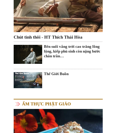
Chút tình thôi - HT Thích Thái Hòa
Bên suối vắng trời cao trăng lồng
lộng, kiếp phù sinh còn nặng bước
chân trần…
Thế Giới Buồn
ẨM THỰC PHẬT GIÁO