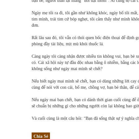
bạn bè, người thân lại mắng “nói dại mồm”. Ai cũng sợ cái 
Ngày mẹ tôi ra đi, tôi gần như không khóc, ngày bố tôi mất
tim mình, trái tim cứ bóp nghẹt, tôi cảm thấy như mình không
đơn.
Rất lâu sau đó, tôi vẫn có thói quen bốc điện thoại để định
phòng đầy tài liệu, mịt mù khói thuốc lá.
Càng ngày tôi càng nhận được nhiều tin không vui, bạn bè 
có. Cái xã hội này tự đầu độc nhau bằng ô nhiễm, bằng các lo
không sống như ngày mai mình sẽ chết?
Nếu biết ngày mai mình sẽ chết, bạn có dùng những lời cay
cùng để nói với con cái, bố mẹ, chồng vợ, bạn bè thân, để 
Nếu ngày mai bạn chết, bạn có dành thời gian cuối cùng để ở
sẽ chuẩn bị những gì cho những người còn lại không bao gi
Và cuối cùng là một câu hỏi: “Bạn đã sống thật sự ý nghĩa 
Chia Sẻ