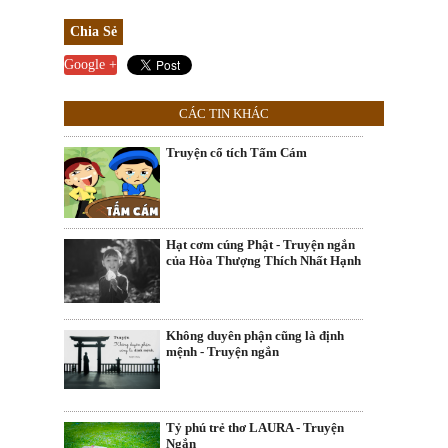
Chia Sẻ
Google +
CÁC TIN KHÁC
Truyện cổ tích Tấm Cám
Hạt cơm cúng Phật - Truyện ngắn
của Hòa Thượng Thích Nhất Hạnh
Không duyên phận cũng là định
mệnh - Truyện ngắn
Tỷ phú trẻ thơ LAURA - Truyện
Ngắn