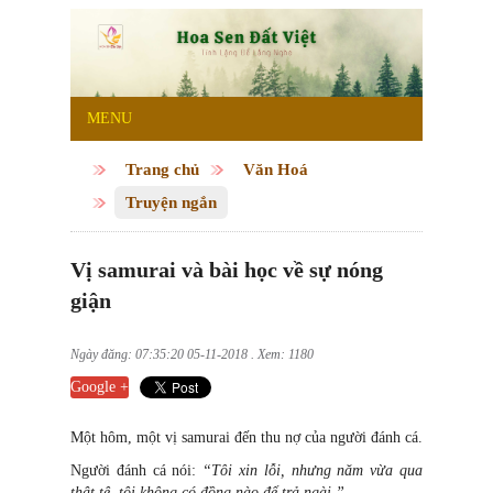
MENU
Trang chủ
Văn Hoá
Truyện ngắn
Vị samurai và bài học về sự nóng
giận
Ngày đăng: 07:35:20 05-11-2018 . Xem: 1180
Google +
Một hôm, một vị samurai đến thu nợ của người đánh cá.
Người đánh cá nói:
“Tôi xin lỗi, nhưng năm vừa qua
thật tệ, tôi không có đồng nào để trả ngài.”