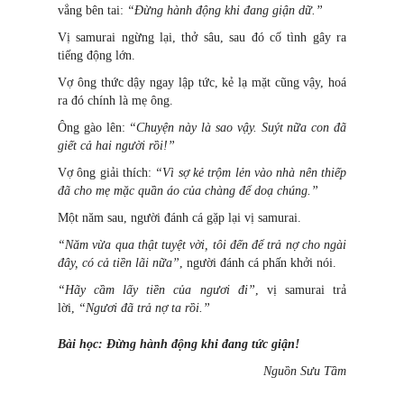
vẳng bên tai:
“Ðừng hành động khi đang giận dữ.”
Vị samurai ngừng lại, thở sâu, sau đó cố tình gây ra
tiếng động lớn.
Vợ ông thức dậy ngay lập tức, kẻ lạ mặt cũng vậy, hoá
ra đó chính là mẹ ông.
Ông gào lên:
“Chuyện này là sao vậy. Suýt nữa con đã
giết cả hai người rồi!”
Vợ ông giải thích:
“Vì sợ kẻ trộm lẻn vào nhà nên thiếp
đã cho mẹ mặc quần áo của chàng để doạ chúng.”
Một năm sau, người đánh cá gặp lại vị samurai.
“Năm vừa qua thật tuyệt vời, tôi đến để trả nợ cho ngài
đây, có cả tiền lãi nữa”
, người đánh cá phấn khởi nói.
“Hãy cầm lấy tiền của ngươi đi”
, vị samurai trả
lời,
“Ngươi đã trả nợ ta rồi.”
Bài học: Ðừng hành động khi đang tức giận!
Nguồn Sưu Tầm