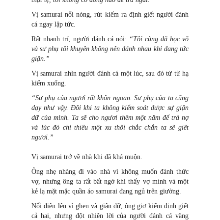
Vị samurai nổi nóng, rút kiếm ra định giết người đánh
cá ngay lập tức.
Rất nhanh trí, người đánh cá nói:
“Tôi cũng đã học võ
và sư phụ tôi khuyên không nên đánh nhau khi đang tức
giận.”
Vị samurai nhìn người đánh cá một lúc, sau đó từ từ hạ
kiếm xuống.
“Sư phụ của ngươi rất khôn ngoan. Sư phụ của ta cũng
dạy như vậy. Ðôi khi ta không kiểm soát được sự giận
dữ của mình. Ta sẽ cho ngươi thêm một năm để trả nợ
và lúc đó chỉ thiếu một xu thôi chắc chắn ta sẽ giết
ngươi.”
Vị samurai trở về nhà khi đã khá muộn.
Ông nhẹ nhàng đi vào nhà vì không muốn đánh thức
vợ, nhưng ông ta rất bất ngờ khi thấy vợ mình và một
kẻ lạ mặt mặc quần áo samurai đang ngủ trên giường.
Nổi điên lên vì ghen và giận dữ, ông giơ kiếm định giết
cả hai, nhưng đột nhiên lời của người đánh cá văng