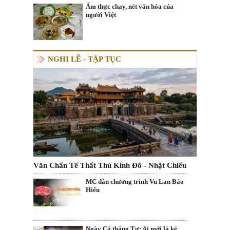
Ẩm thực chay, nét văn hóa của
người Việt
NGHI LỄ - TẬP TỤC
Văn Chẩn Tế Thất Thủ Kinh Đô - Nhật Chiếu
MC dẫn chương trình Vu Lan Báo
Hiếu
Ngày Cá tháng Tư: Ai mới là kẻ