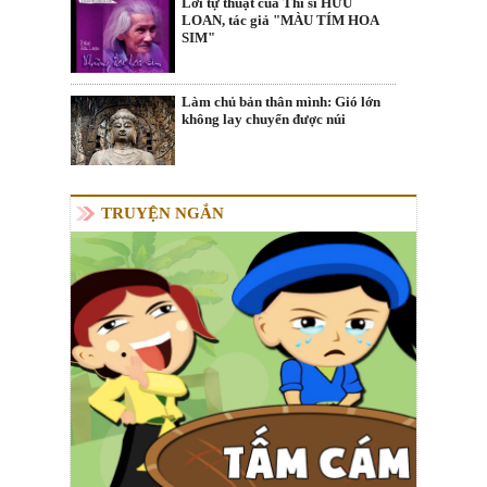
Lời tự thuật của Thi sĩ HỮU
LOAN, tác giả "MÀU TÍM HOA
SIM"
Làm chủ bản thân mình: Gió lớn
không lay chuyển được núi
TRUYỆN NGẮN