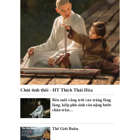
Chút tình thôi - HT Thích Thái Hòa
Bên suối vắng trời cao trăng lồng
lộng, kiếp phù sinh còn nặng bước
chân trần…
Thế Giới Buồn