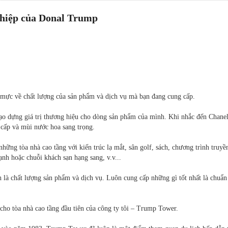
hiệp của Donal Trump
 mực về chất lượng của sản phẩm và dịch vụ mà bạn đang cung cấp.
tạo dựng giá trị thương hiệu cho dòng sản phẩm của mình. Khi nhắc đến Chane
 cấp và mùi nước hoa sang trọng.
ững tòa nhà cao tầng với kiến trúc lạ mắt, sân golf, sách, chương trình truyề
nh hoặc chuỗi khách sạn hạng sang, v.v...
 là chất lượng sản phẩm và dịch vụ. Luôn cung cấp những gì tốt nhất là chuẩ
cho tòa nhà cao tầng đầu tiên của công ty tôi – Trump Tower.