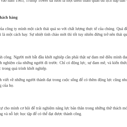
n vào năm 1983, Trump Tower đã luôn là một điểm tham quan du lịch hấp dẫn 
khách hàng
ủa công ty mình một cách thái quá so với chất lượng thực tế của chúng. Quá đ
là một cách hay. Sự nhiệt tình chào mời thì tốt tuy nhiên đừng trở nên thái qu
ành công. Người mới bắt đầu khởi nghiệp cần phải thật sự đam mê điều mình đ
inh nghiệm của những người đi trước. Chỉ có động lực, sự đam mê, và kiến thứ
 trong quá trình khởi nghiệp.
 viết về những người thành đạt trong cuộc sống để có thêm động lực cũng nh
g của họ.
tự cho mình cơ hội để trải nghiệm năng lực bản thân trong những thử thách mớ
g và nỗ lực học tập để có thể đạt được thành công.