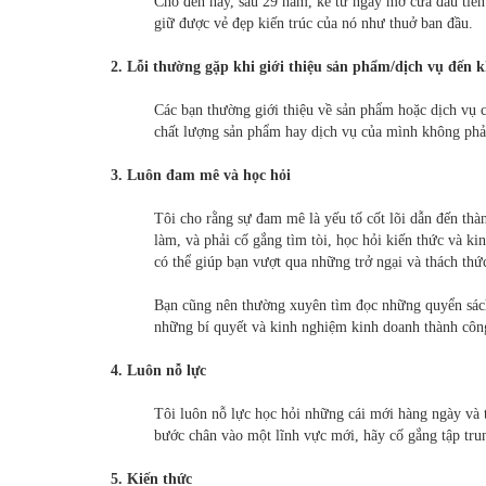
Cho đến nay, sau 29 năm, kể từ ngày mở cửa đầu tiê
giữ được vẻ đẹp kiến trúc của nó như thuở ban đầu.
2. Lỗi thường gặp khi giới thiệu sản phẩm/dịch vụ đến 
Các bạn thường giới thiệu về sản phẩm hoặc dịch vụ c
chất lượng sản phẩm hay dịch vụ của mình không phải 
3. Luôn đam mê và học hỏi
Tôi cho rằng sự đam mê là yếu tố cốt lõi dẫn đến th
làm, và phải cố gắng tìm tòi, học hỏi kiến thức và k
có thể giúp bạn vượt qua những trở ngại và thách thức
Bạn cũng nên thường xuyên tìm đọc những quyển sách
những bí quyết và kinh nghiệm kinh doanh thành côn
4. Luôn nỗ lực
Tôi luôn nỗ lực học hỏi những cái mới hàng ngày và 
bước chân vào một lĩnh vực mới, hãy cố gắng tập trun
5. Kiến thức