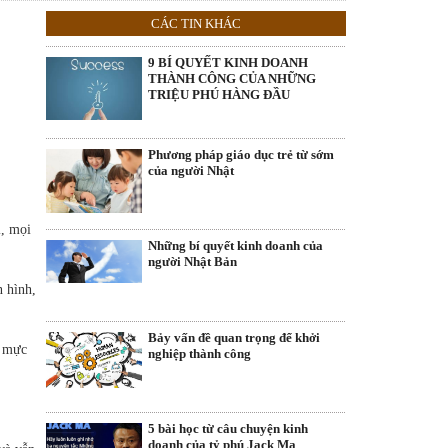
CÁC TIN KHÁC
9 BÍ QUYẾT KINH DOANH
THÀNH CÔNG CỦA NHỮNG
TRIỆU PHÚ HÀNG ĐẦU
Phương pháp giáo dục trẻ từ sớm
của người Nhật
l, mọi
Những bí quyết kinh doanh của
người Nhật Bản
n hình,
Bảy vấn đề quan trọng để khởi
n mực
nghiệp thành công
5 bài học từ câu chuyện kinh
doanh của tỷ phú Jack Ma