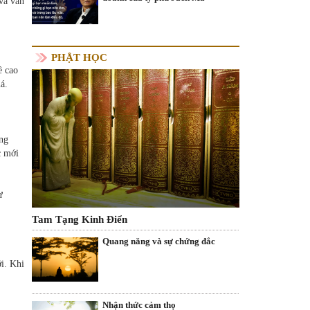
và vẫn
PHẬT HỌC
ề cao
á.
ang
c mới
ư
Tam Tạng Kinh Điển
Quang năng và sự chứng đắc
i. Khi
Nhận thức cảm thọ