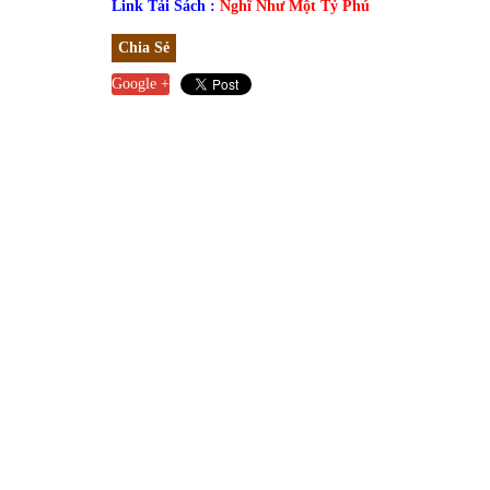
Link Tải Sách :
Nghĩ Như Một Tỷ Phú
Chia Sẻ
Google +