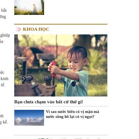
 bắt
hững
KHOA HỌC
nghiệp
ủa
iệc
 kinh
tế.
Bạn chưa chạm vào bất cứ thứ gì!
Vì sao nước biển có vị mặn mà
nh
nước sông hồ lại có vị ngọt?
g kể.