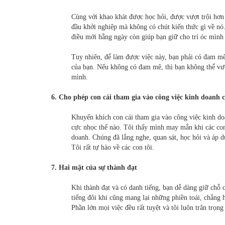
Cùng với khao khát được học hỏi, được vượt trội hơn 
đầu khởi nghiệp mà không có chút kiến thức gì về nó
điều mới hằng ngày còn giúp bạn giữ cho trí óc mình 
Tuy nhiên, để làm được việc này, bạn phải có đam mê
của bạn. Nếu không có đam mê, thì bạn không thể vư
mình.
6. Cho phép con cái tham gia vào công việc kinh doanh 
Khuyến khích con cái tham gia vào công việc kinh do
cực nhọc thế nào. Tôi thấy mình may mắn khi các con
doanh. Chúng đã lắng nghe, quan sát, học hỏi và áp 
Tôi rất tự hào về các con tôi.
7. Hai mặt của sự thành đạt
Khi thành đạt và có danh tiếng, bạn dễ dàng giữ chỗ 
tiếng đôi khi cũng mang lại những phiền toái, chẳng 
Phần lớn mọi việc đều rất tuyệt và tôi luôn trân trọng