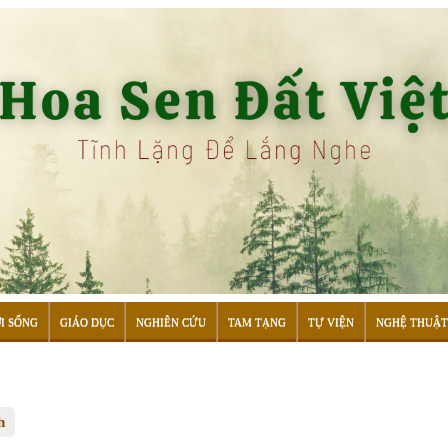
I SỐNG
GIÁO DỤC
NGHIÊN CỨU
TAM TẠNG
TỰ VIỆN
NGHỆ THUẬT
h