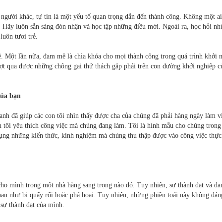
người khác, tự tin là một yếu tố quan trọng dẫn đến thành công. Không một ai
. Hãy luôn sẵn sàng đón nhận và học tập những điều mới. Ngoài ra, học hỏi n
luôn tươi trẻ.
. Một lần nữa, đam mê là chìa khóa cho mọi thành công trong quá trình khởi 
ợt qua được những chông gai thử thách gặp phải trên con đường khởi nghiệp c
của bạn
anh đã giúp các con tôi nhìn thấy được cha của chúng đã phải hàng ngày làm v
 tôi yêu thích công việc mà chúng đang làm. Tôi là hình mẫu cho chúng trong
dụng những kiến thức, kinh nghiệm mà chúng thu thập được vào công việc thực 
cho mình trong một nhà hàng sang trọng nào đó. Tuy nhiên, sự thành đạt và da
hạn như bị quấy rối hoặc phá hoại. Tuy nhiên, những phiền toái này không đán
 sự thành đạt của mình.