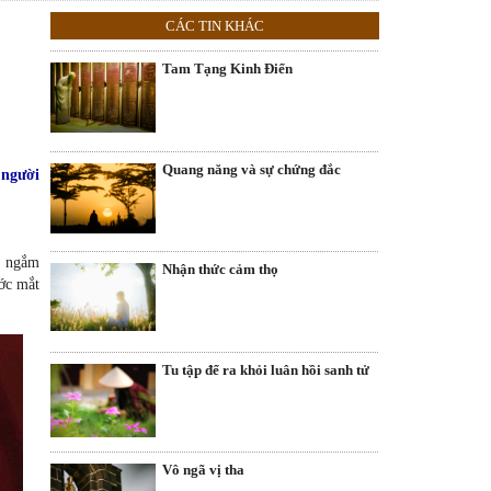
CÁC TIN KHÁC
Tam Tạng Kinh Điển
Quang năng và sự chứng đắc
 người
ày ngắm
Nhận thức cảm thọ
ớc mắt
Tu tập để ra khỏi luân hồi sanh tử
Vô ngã vị tha