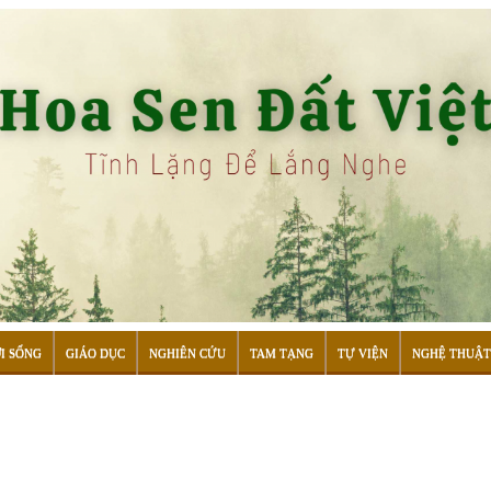
I SỐNG
GIÁO DỤC
NGHIÊN CỨU
TAM TẠNG
TỰ VIỆN
NGHỆ THUẬT