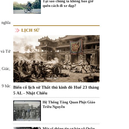
Tại sao chúng ta không bao giờ
quên cách đi xe đạp?
 nghĩa
LỊCH SỬ
a và Tứ
 Giác,
 9 bậc
Biến cố lịch sử Thất thủ kinh đô Huế 23 tháng
5 AL - Nhật Chiếu
Hệ Thống Tăng Quan Phật Giáo
Triều Nguyễn
Một số thông tin cơ bản về Quần