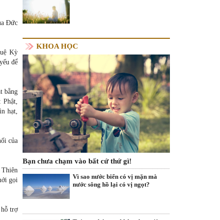
của Đức
KHOA HỌC
Duệ Kỳ
 yếu để
t bằng
 Phật,
ìn hạt,
nối của
Bạn chưa chạm vào bất cứ thứ gì!
 Thiên
Vì sao nước biển có vị mặn mà
mới gọi
nước sông hồ lại có vị ngọt?
.
 hỗ trợ