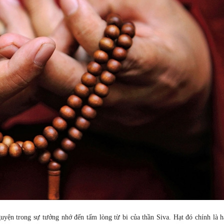
guyện trong sự tưởng nhớ đến tấm lòng từ bi của thần Siva. Hạt đó chính là 