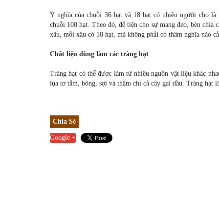
Ý nghĩa của chuỗi 36 hạt và 18 hạt có nhiều người cho là
chuỗi 108 hạt. Theo đó, để tiện cho sự mang đeo, bèn chia c
xâu, mỗi xâu có 18 hạt, mà không phả
i
có thâm nghĩa nào cả
Chất liệu dùng làm các tràng hạt
Tràng hạt có thể được làm từ nhiều nguồn vật liệu khác nha
lụa tơ tằm, bông, sợi và thậm chí cả cây gai dầu. Tràng hạt 
Chia Sẻ
Google +