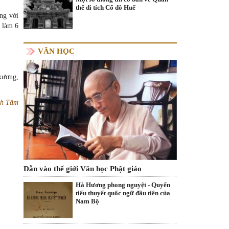
thể di tích Cố đô Huế
ng với
a làm 6
VĂN HỌC
 xương,
h Tâm
Dẫn vào thế giới Văn học Phật giáo
Hà Hương phong nguyệt - Quyển
tiểu thuyết quốc ngữ đầu tiên của
Nam Bộ