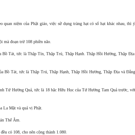
 quan niệm của Phật giáo, việc sử dụng tràng hạt có số hạt khác nhau, thì ý
ội mà đoạn trừ 108 phiền não.
h của Bồ Tát, tức là Thập Tín, Thập Trú, Thập Hạnh. Thập Hồi Hướng, Thập Đị
h của Bồ Tát, tức là Thập Trú, Thập Hạnh, Thập Hồi Hướng, Thập Địa và Đẳng
u hành Tứ Hướng Quả, tức là 18 bậc Hữu Học của Tứ Hướng Tam Quả trước, với
Ba La Mật và quả vị Phật.
Quán Thế Âm.
i đều có 108, cho nên cộng thành 1.080.