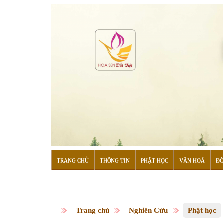
TRANG CHỦ
THÔNG TIN
PHẬT HỌC
VĂN HOÁ
ĐỜ
ĐỌC SÁCH
Trang chủ
Nghiên Cứu
Phật học