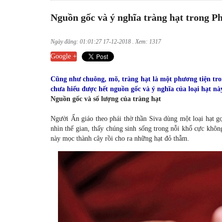
Nguồn gốc và ý nghĩa tràng hạt trong Ph
Ngày đăng: 01:01:27 17-12-2018 . Xem: 1317
Google +
Cũng như chuông, mõ, tràng hạt là một phương tiện tro
chưa hiểu được hết nguồn gốc và ý nghĩa của loại hạt nà
Nguồn gốc và số lượng của tràng hạt
Người Ấn giáo theo phái thờ thần Siva dùng một loại hạt gọ
nhìn thế gian, thấy chúng sinh sống trong nỗi khổ cực khô
này mọc thành cây rồi cho ra những hạt đỏ thẫm.