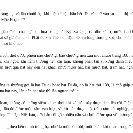
ràng hạt và lần chuỗi hạt khi niệm Phật, hầu hết đều căn cứ vào sự khai thị 
nh Mộc Hoạn Tử.
giáo đoàn của ngài du hóa trong núi Kỳ Xà Quật (Grdhrakùta), nước La 
ai sứ giả đến chốn Phật để xin Thế Tôn đặc biệt rủ lòng thương xót, cho pháp
c mọi khổ não.
 muốn diệt được phiền não chướng, báo chướng nên xâu một chuỗi tràng 108 hạ
i, khi ngồi, khi nằm thường nên chí tâm, không phân tán ý, xưng danh hiệu:
ần lượt qua hạt này đến hạt khác, như: mười hạt, hai mươi hạt, trăm hạt, ngh
g ta thường gọi là hạt Tu di hoặc hạt Di đà, đó là hạt thứ 109, là chỗ giáp 
 hạt này, lần đến hạt này thì lần ngược trở lại.
loạn, không có những siểm khúc, thời khi xả thân này được sinh lên cõi Diệm
lại lần đủ được một trăm vạn lượt, sẽ dứt hẳn được một trăm tám kết nghiệp, 
ng đến đạo Niết bàn, dứt hẳn cội gốc phiền não và chức được quả vô thượng"
 mang theo bên mình tràng hạt như là một bảo bối, một pháp khí quan trọng để