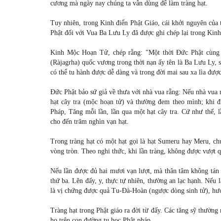
cương mà ngày nay chúng ta vẫn dùng để làm tràng hạt.
Tuy nhiên, trong Kinh điển Phật Giáo, cái khởi nguyên của t
Phật đối với Vua Ba Lưu Ly đã được ghi chép lại trong Ki
Kinh Mộc Hoạn Tử, chép rằng: "Một thời Đức Phật cùng 
(Ràjagrha) quốc vương trong thời nạn ấy tên là Ba Lưu Ly, s
có thể tu hành được dễ dàng và trong đời mai sau xa lìa đượ
Đức Phật bảo sứ giả về thưa với nhà vua rằng: Nếu nhà vua
hạt cây tra (mộc hoạn tử) và thường đem theo mình; khi đ
Pháp, Tăng mỗi lần, lần qua một hạt cây tra. Cứ như thế, l
cho đến trăm nghìn vạn hạt.
Trong tràng hạt có một hạt gọi là hạt Sumeru hay Meru, chún
vòng tròn. Theo nghi thức, khi lần tràng, không được vượt qua
Nếu lần được đủ hai mươi vạn lượt, mà thân tâm không tán 
thứ ba. Lên đấy, y, thực tự nhiên, thường an lạc hạnh. Nếu 
là vị chứng được quả Tu-Đà-Hoàn (ngược dòng sinh tử), hướ
Tràng hạt trong Phật giáo ra đời từ đấy. Các tăng sỹ thường
họ trên con đường tu học Phật pháp.