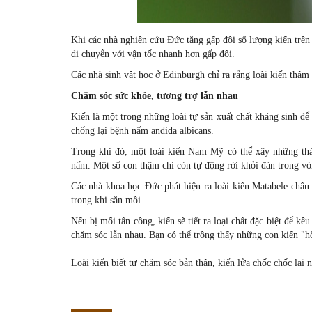
Khi các nhà nghiên cứu Đức tăng gấp đôi số lượng kiến trê
di chuyển với vận tốc nhanh hơn gấp đôi.
Các nhà sinh vật học ở Edinburgh chỉ ra rằng loài kiến thậ
Chăm sóc sức khỏe, tương trợ lẫn nhau
Kiến là một trong những loài tự sản xuất chất kháng sinh để
chống lại bệnh nấm andida albicans.
Trong khi đó, một loài kiến Nam Mỹ có thể xây những thà
nấm. Một số con thậm chí còn tự động rời khỏi đàn trong v
Các nhà khoa học Đức phát hiện ra loài kiến Matabele châu 
trong khi săn mồi.
Nếu bị mối tấn công, kiến sẽ tiết ra loại chất đặc biệt để k
chăm sóc lẫn nhau. Bạn có thể trông thấy những con kiến "
Loài kiến biết tự chăm sóc bản thân, kiến lửa chốc chốc lại