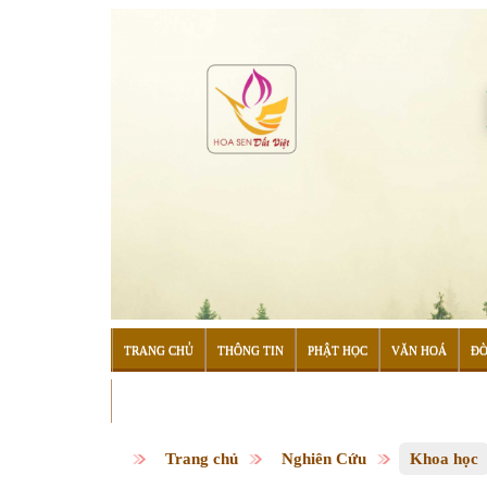
TRANG CHỦ
THÔNG TIN
PHẬT HỌC
VĂN HOÁ
ĐỜ
ĐỌC SÁCH
Trang chủ
Nghiên Cứu
Khoa học