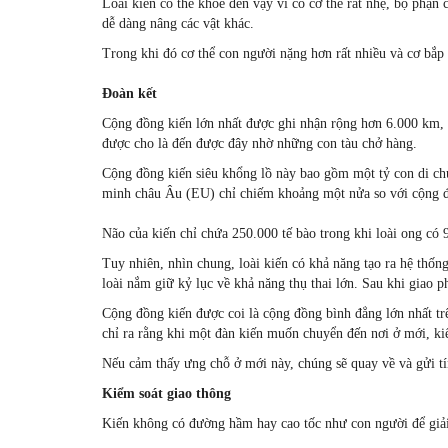
Loài kiến có thể khỏe đến vậy vì có cơ thể rất nhẹ, bộ phận
dễ dàng nâng các vật khác.
Trong khi đó cơ thể con người nặng hơn rất nhiều và cơ bắp 
Đoàn kết
Cộng đồng kiến lớn nhất được ghi nhận rộng hơn 6.000 km, 
được cho là đến được đây nhờ những con tàu chở hàng.
Cộng đồng kiến siêu khổng lồ này bao gồm một tỷ con di chu
minh châu Âu (EU) chỉ chiếm khoảng một nửa so với cộng đồ
Não của kiến chỉ chứa 250.000 tế bào trong khi loài ong có 
Tuy nhiên, nhìn chung, loài kiến có khả năng tạo ra hệ thống
loài nắm giữ kỷ lục về khả năng thụ thai lớn. Sau khi giao 
Cộng đồng kiến được coi là cộng đồng bình đẳng lớn nhất tr
chỉ ra rằng khi một đàn kiến muốn chuyển đến nơi ở mới, ki
Nếu cảm thấy ưng chỗ ở mới này, chúng sẽ quay về và gửi tí
Kiểm soát giao thông
Kiến không có đường hầm hay cao tốc như con người để giải