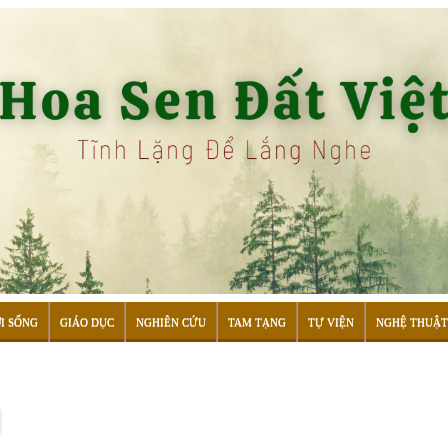
I SỐNG
GIÁO DỤC
NGHIÊN CỨU
TAM TẠNG
TỰ VIỆN
NGHỆ THUẬT