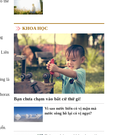
có thể
KHOA HỌC
ng
 Liên
ũng là
thorax
Bạn chưa chạm vào bất cứ thứ gì!
Vì sao nước biển có vị mặn mà
nước sông hồ lại có vị ngọt?
yển.