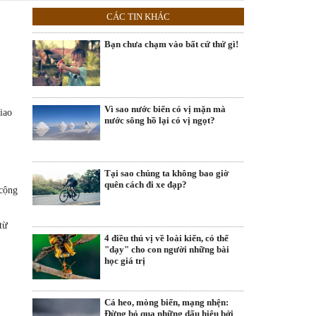
CÁC TIN KHÁC
Bạn chưa chạm vào bất cứ thứ gì!
Vì sao nước biển có vị mặn mà
iao
nước sông hồ lại có vị ngọt?
Tại sao chúng ta không bao giờ
quên cách đi xe đạp?
 cộng
từ
4 điều thú vị về loài kiến, có thể
"dạy" cho con người những bài
học giá trị
Cá heo, mòng biển, mạng nhện:
Đừng bỏ qua những dấu hiệu bởi