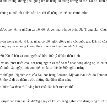
 cơ của chúng không phải gồng lên để nâng đỡ trọng lượng cơ thể. Do đó, kiến 
chúng ta mất rất nhiều sức lực chỉ để nâng cơ thể của chính mình.
được tạo nên từ những cá thể kiến Argentina trên bờ biển Địa Trung Hải. Chú
yển trong nhiều tổ khác nhau có biên giới giống như các quốc gia. Dân số của
ng này và rõ ràng không thể có kết cấu hiệu quả như chúng.
960.000 tế bào và con người sở hữu 100 tỷ tế bào thần kinh.
 xã hội phát triển cao, nơi hàng nghìn cá thể có thể hoạt động đồng bộ. Kiến c
phối một vài ngày, một con kiến chúa có thể đẻ 300 nghìn trứng.
ên thế giới. Nghiên cứu của Đại học bang Arizona, Mỹ với loài kiến đỏ Temno
ến thợ sẽ đi do thám trước những địa điểm tiềm năng.
n hiệu: "
đi theo tôi
" bằng loại chất đặc biệt trên cơ thể.
 quyết các vấn nạn tắc đường ngay cả khi có hàng nghìn con đang cùng di chu