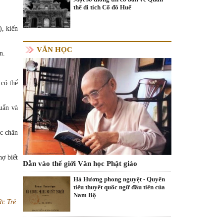
thể di tích Cố đô Huế
), kiến
VĂN HỌC
n.
 có thể
uẩn và
ặc chân
hợ biết
Dẫn vào thế giới Văn học Phật giáo
Hà Hương phong nguyệt - Quyển
tiểu thuyết quốc ngữ đầu tiên của
Nam Bộ
ức Trẻ