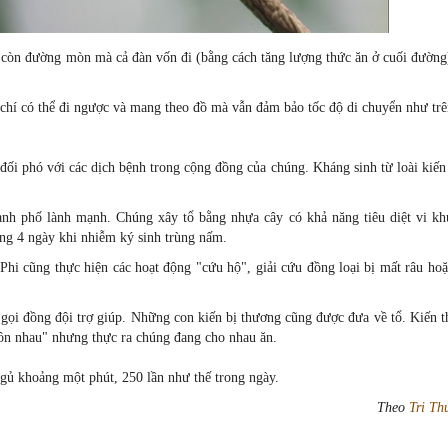
n còn đường mòn mà cả đàn vốn đi (bằng cách tăng lượng thức ăn ở cuối đường
m chí có thể đi ngược và mang theo đồ mà vẫn đảm bảo tốc độ di chuyển như trê
 đối phó với các dịch bệnh trong cộng đồng của chúng. Kháng sinh từ loài kiến
nh phố lành mạnh. Chúng xây tổ bằng nhựa cây có khả năng tiêu diệt vi kh
òng 4 ngày khi nhiễm ký sinh trùng nấm.
Phi cũng thực hiện các hoạt động "cứu hộ", giải cứu đồng loại bị mất râu ho
êu gọi đồng đội trợ giúp. Những con kiến bị thương cũng được đưa về tổ. Kiến t
hôn nhau" nhưng thực ra chúng đang cho nhau ăn.
 ngủ khoảng một phút, 250 lần như thế trong ngày.
Theo
Tri Th