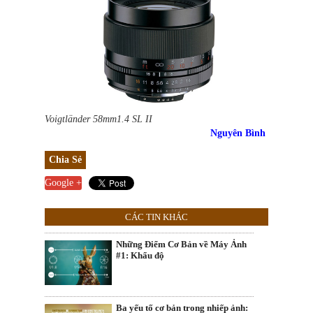
Voigtländer 58mm1.4 SL II
Nguyên Bình
Chia Sẻ
Google +
CÁC TIN KHÁC
Những Điểm Cơ Bản về Máy Ảnh
#1: Khẩu độ
Ba yếu tố cơ bản trong nhiếp ảnh: