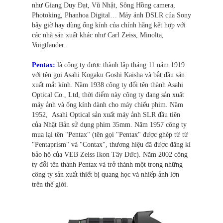
như Giang Duy Đạt, Vũ Nhật, Sông Hồng camera,
Photoking, Phanhoa Digital… Máy ảnh DSLR của Sony
bây giờ hay dùng ống kính của chính hãng kết hợp với
các nhà sản xuất khác như Carl Zeiss, Minolta,
Voigtlander.
Pentax:
là công ty được thành lập tháng 11 năm 1919
với tên gọi Asahi Kogaku Goshi Kaisha và bắt đầu sản
xuất mắt kính. Năm 1938 công ty đổi tên thành Asahi
Optical Co., Ltd, thời điểm này công ty đang sản xuất
máy ảnh và ống kính dành cho máy chiếu phim. Năm
1952, Asahi Optical sản xuất máy ảnh SLR đầu tiên
của Nhật Bản sử dụng phim 35mm. Năm 1957 công ty
mua lại tên "Pentax" (tên gọi "Pentax" được ghép từ từ
"Pentaprism" và "Contax", thương hiệu đã được đăng kí
bảo hộ của VEB Zeiss Ikon Tây Đức). Năm 2002 công
ty đổi tên thành Pentax và trở thành một trong những
công ty sản xuất thiết bị quang học và nhiếp ảnh lớn
trên thế giới.