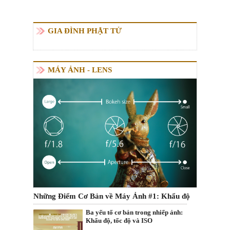
GIA ĐÌNH PHẬT TỬ
MÁY ẢNH - LENS
Những Điểm Cơ Bản về Máy Ảnh #1: Khẩu độ
Ba yếu tố cơ bản trong nhiếp ảnh:
Khẩu độ, tốc độ và ISO