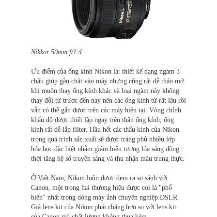
Nikkor 50mm f/1.4
Ưu điểm của ống kính Nikon là: thiết kế dạng ngàm 3
chấu giúp gắn chặt vào máy nhưng cũng rất dễ tháo mở
khi muốn thay ống kính khác và loại ngàm này không
thay đổi từ trước đến nay nên các ống kính từ rất lâu rồi
vẫn có thể gắn được trên các máy hiện tại. Vòng chỉnh
khẩu độ được thiết lập ngay trên thân ống kính, ống
kính rất dễ lắp filter. Hầu hết các thấu kính của Nikon
trong quá trình sản xuất sẽ được tráng phủ nhiều lớp
hóa học đặc biệt nhằm giảm hiện tượng lóa sáng đồng
thời tăng hệ số truyền sáng và thu nhận màu trung thực.
Ở Việt Nam, Nikon luôn được đem ra so sánh với
Canon, một trong hai thương hiệu được coi là "phổ
biến" nhất trong dòng máy ảnh chuyên nghiệp DSLR.
Giá lens kit của Nikon phải chăng hơn so với lens kit
của Canon mà chất lượng không thua kém.