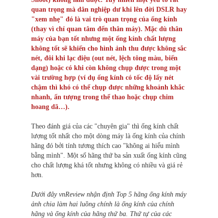
quan trọng mà dân nghiệp dư khi lên đời DSLR hay
"xem nhẹ" đó là vai trò quan trọng của ống kính
(thay vì chỉ quan tâm đến thân máy). Mặc dù thân
máy của bạn tốt nhưng một ống kính chất lượng
không tốt sẽ khiến cho hình ảnh thu được không sắc
nét, đôi khi lạc điệu (out nét, lệch tông màu, biến
dạng) hoặc có khi còn không chụp được trong một
vài trường hợp (ví dụ ống kính có tốc độ lấy nét
chậm thì khó có thể chụp được những khoảnh khắc
nhanh, ấn tượng trong thể thao hoặc chụp chim
hoang dã…).
Theo đánh giá của các "chuyên gia" th
ì
ống kính chất
lượng tốt nhất cho một dòng máy là ống kính của chính
hãng đó bởi tính tương thích cao "không ai hiểu mình
bằng mình". Một số hãng thứ ba sản xuất ống kính cũng
cho chất lượng khá tốt nhưng không có nhiều và giá rẻ
hơn.
Dưới đây vnReview nhận định Top 5 hãng ống kính máy
ảnh chia làm hai luồng chính là ống kính của chính
hãng và ống kính của hãng thứ ba. Thứ tự của các