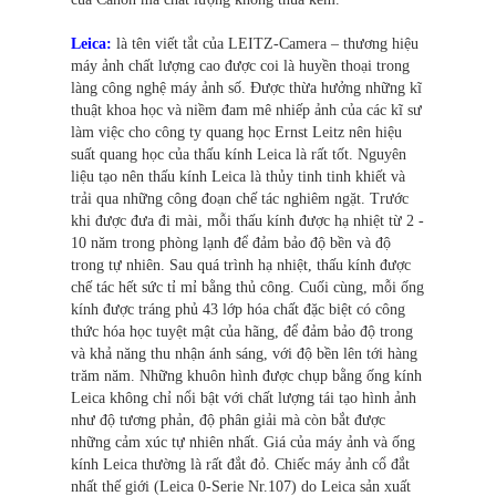
Leica:
là tên viết tắt của LEITZ-Camera – thương hiệu
máy ảnh chất lượng cao được coi là huyền thoại trong
làng công nghệ máy ảnh số. Được thừa hưởng những kĩ
thuật khoa học và niềm đam mê nhiếp ảnh của các kĩ sư
làm việc cho công ty quang học Ernst Leitz nên hiệu
suất quang học của thấu kính Leica là rất tốt. Nguyên
liệu tạo nên thấu kính Leica là thủy tinh tinh khiết và
trải qua những công đoạn chế tác nghiêm ngặt. Trước
khi được đưa đi mài, mỗi thấu kính được hạ nhiệt từ 2 -
10 năm trong phòng lạnh để đảm bảo độ bền và độ
trong tự nhiên. Sau quá trình hạ nhiệt, thấu kính được
chế tác hết sức tỉ mỉ bằng thủ công. Cuối cùng, mỗi ống
kính được tráng phủ 43 lớp hóa chất đặc biệt có công
thức hóa học tuyệt mật của hãng, để đảm bảo độ trong
và khả năng thu nhận ánh sáng, với độ bền lên tới hàng
trăm năm. Những khuôn hình được chụp bằng ống kính
Leica không chỉ nổi bật với chất lượng tái tạo hình ảnh
như độ tương phản, độ phân giải mà còn bắt được
những cảm xúc tự nhiên nhất. Giá của máy ảnh và ống
kính Leica thường là rất đắt đỏ. Chiếc máy ảnh cổ đắt
nhất thế giới (Leica 0-Serie Nr.107) do Leica sản xuất