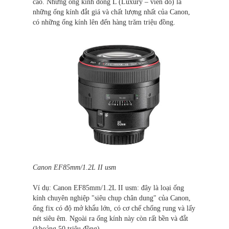
cao. Những ống kính dòng L (Luxury – viền đỏ) là
những ống kính đắt giá và chất lượng nhất của Canon,
có những ống kính lên đến hàng trăm triệu đồng.
Canon EF85mm/1.2L II usm
Ví dụ: Canon EF85mm/1.2L II usm: đây là loại ống
kính chuyên nghiệp "siêu chụp chân dung" của Canon,
ống fix có độ mở khẩu lớn, có cơ chế chống rung và lấy
nét siêu êm. Ngoài ra ống kính này còn rất bền và đắt
(khoảng 50 triệu đồng).