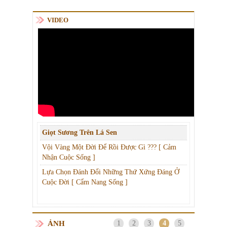
VIDEO
Giọt Sương Trên Lá Sen
Vội Vàng Một Đời Để Rồi Được Gì ??? [ Cảm
Nhận Cuộc Sống ]
Lựa Chọn Đánh Đổi Những Thứ Xứng Đáng Ở
Cuộc Đời [ Cẩm Nang Sống ]
ẢNH
1
2
3
4
5