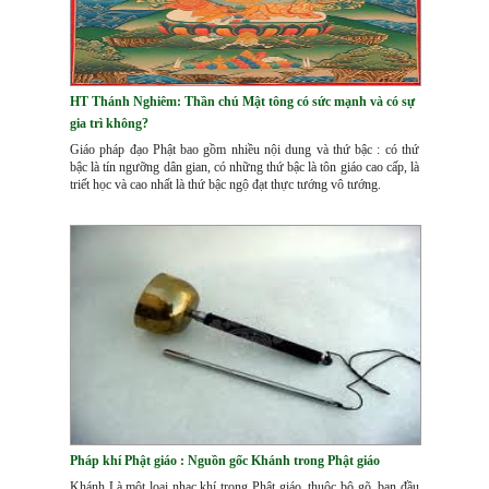
HT Thánh Nghiêm: Thần chú Mật tông có sức mạnh và có sự
gia trì không?
Giáo pháp đạo Phật bao gồm nhiều nội dung và thứ bậc : có thứ
bậc là tín ngưỡng dân gian, có những thứ bậc là tôn giáo cao cấp, là
triết học và cao nhất là thứ bậc ngộ đạt thực tướng vô tướng.
Pháp khí Phật giáo : Nguồn gốc Khánh trong Phật giáo
Khánh Là một loại nhạc khí trong Phât giáo, thuộc bộ gõ, ban đầu