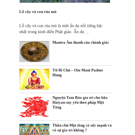
Lỗ cây và con rùa mù
Lỗ cây và con rùa mù là một ẩn dụ nổi tiếng bậc
nhất trong kinh điển Phật giáo. Ẩn dụ ...
Mantra Âm thanh của chánh giác
Từ Bi Chú – Om Mani Padme
Hung
Nguyện Tam Bảo gia trì cho bão
Haiyan suy yếu theo pháp Mật
Tông
Thần chú Mật tông có sức mạnh và
có sự gia trì không ?