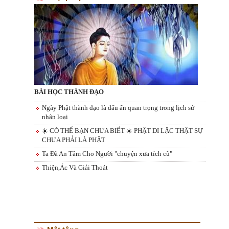
BÀI HỌC THÀNH ĐẠO
Ngày Phật thành đạo là dấu ấn quan trọng trong lịch sử
nhân loại
☀️ CÓ THỂ BẠN CHƯA BIẾT ☀️ PHẬT DI LẶC THẬT SỰ
CHƯA PHẢI LÀ PHẬT
Ta Đã An Tâm Cho Người "chuyện xưa tích cũ"
Thiện,Ác Và Giải Thoát