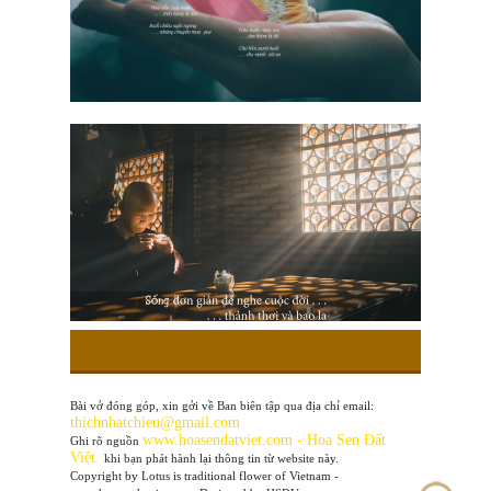
Bài vở đóng góp, xin gởi về Ban biên tập qua địa chỉ email:
thichnhatchieu@gmail.com
www
.hoasendatviet.com - Hoa Sen Đất
Ghi rõ nguồn
Việt
khi bạn phát hành lại thông tin từ website này.
Copyright by Lotus is traditional flower of Vietnam -