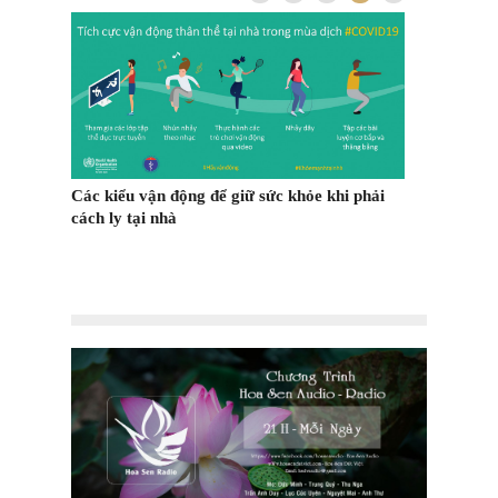
hiện
m "Trung
Các kiểu vận động để giữ sức khỏe khi phải
m Trên
cách ly tại nhà
Ngày Cá thán
n trọng