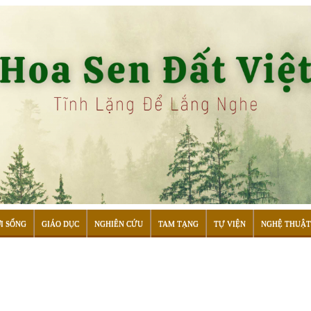
I SỐNG
GIÁO DỤC
NGHIÊN CỨU
TAM TẠNG
TỰ VIỆN
NGHỆ THUẬT