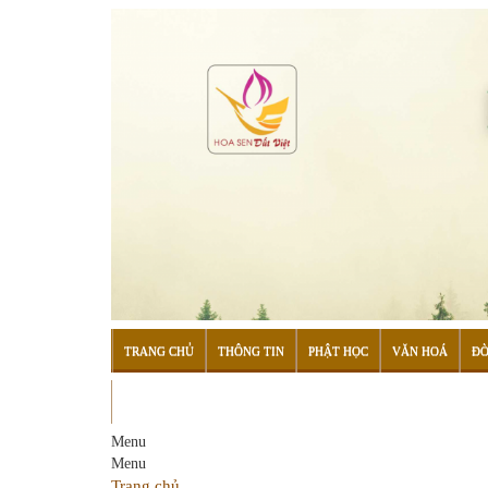
TRANG CHỦ
THÔNG TIN
PHẬT HỌC
VĂN HOÁ
ĐỜ
ĐỌC SÁCH
Menu
Menu
Trang chủ