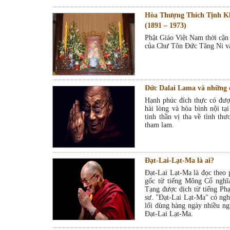
Hòa Thượng Thích Tịnh 
(1891 – 1973)
Phật Giáo Việt Nam thời cận 
của Chư Tôn Đức Tăng Ni và 
Đức Dalai Lama và những 
Hạnh phúc đích thực có được
hài lòng và hòa bình nội tại
tinh thần vị tha về tình thư
tham lam.
Đạt-Lai-Lạt-Ma là ai?
Đạt-Lai Lạt-Ma là đọc the
gốc từ tiếng Mông Cổ nghĩa
Tạng được dịch từ tiếng Ph
sư. "Đạt-Lai Lạt-Ma" có nghĩ
lối dùng hàng ngày nhiều ng
Đạt-Lai Lạt-Ma.