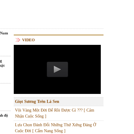
t Nam
VIDEO
ng
hật
Giọt Sương Trên Lá Sen
Vội Vàng Một Đời Để Rồi Được Gì ??? [ Cảm
nh độ
Nhận Cuộc Sống ]
Lựa Chọn Đánh Đổi Những Thứ Xứng Đáng Ở
Cuộc Đời [ Cẩm Nang Sống ]