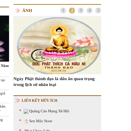
ẢNH
1
2
3
4
5
Thư mời Chương Trình Tiệc Chay Thiện
Nguyện Một Nụ Cười Triệu Trái Tim "Trung
Các kiểu vận độ
- Năm
Tâm Nhân Đạo Hoa Sen"
Trên
cách ly tại nhà
rọng
 tại
 giả
LIÊN KẾT HỮU ÍCH
nhân
Quảng Cáo Mạng Xã Hội
"
ng
Sen Mộc Store
Nhat Chieu Life