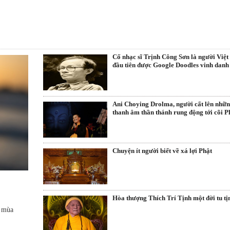
Cố nhạc sĩ Trịnh Công Sơn là người Việ
đầu tiên được Google Doodles vinh danh
Ani Choying Drolma, người cất lên nhữ
thanh âm thần thánh rung động tới cõi P
Chuyện ít người biết về xá lợi Phật
Hòa thượng Thích Trí Tịnh một đời tu tị
ó mùa