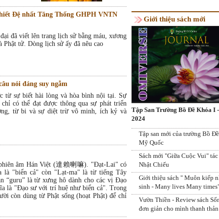
Khiết Đệ nhất Tăng Thống GHPH VNTN
Giới thiệu sách mới
đại đã viết lên trang lịch sử bằng máu, xương
Phật tử. Dòng lịch sử ấy đã nêu cao
câu nói đáng suy ngẫm
 từ sự biết hài lòng và hòa bình nội tại. Sự
 chỉ có thể đạt được thông qua sự phát triển
Tập San Trường Bồ Đề Khóa I 
ơng, từ bi và sự diệt trừ vô minh, ích kỷ và
Chương Trình Thiện Nguyện Tìm Em 
2024
Ngày Cá tháng Tư: Ai mới là kẻ ngốc?
Vạn Nẻo Đường lần 6
Ngày Phật thành đạo là dấu ấn quan t
Tập san mới của trường Bồ Đề
trong lịch sử nhân loại
Mỹ Quốc
Sách mới "Giữa Cuộc Vui" tác
o phiên âm Hán Việt (達賴喇嘛). "Đạt-Lai" có
Nhật Chiếu
 là "biển cả" còn "Lạt-ma" là từ tiếng Tây
Giới thiệu sách " Muôn kiếp 
ạn “guru” là từ xưng hô dành cho các vị Đạo
sinh - Many lives Many times
a là "Đạo sư với trí huệ như biển cả". Trong
ười còn dùng từ Phật sống (hoạt Phật) để chỉ
Vườn Thiền - Review sách Số
đơn giản cho mình thanh thản