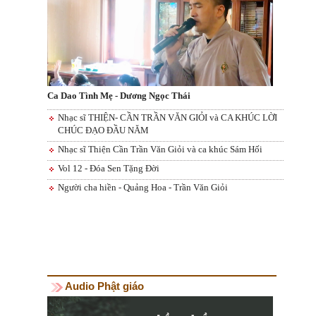
Ca Dao Tình Mẹ - Dương Ngọc Thái
Nhạc sĩ THIỆN- CẦN TRẦN VĂN GIỎI và CA KHÚC LỜI
CHÚC ĐẠO ĐẦU NĂM
Nhạc sĩ Thiện Cần Trần Văn Giỏi và ca khúc Sám Hối
Vol 12 - Đóa Sen Tặng Đời
Người cha hiền - Quảng Hoa - Trần Văn Giỏi
Audio Phật giáo