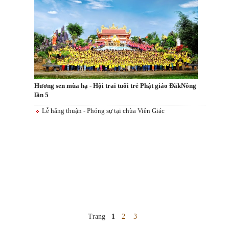
Hương sen mùa hạ - Hội trai tuổi trẻ Phật giáo ĐăkNông
lần 5
Lễ hằng thuận - Phóng sự tại chùa Viên Giác
Trang
1
2
3