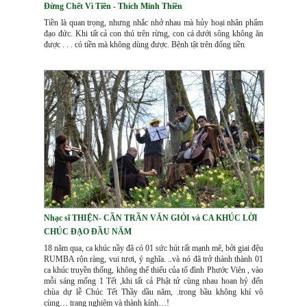
Đừng Chết Vì Tiền - Thích Minh Thiền
Tiền là quan trọng, nhưng nhắc nhở nhau mà hủy hoại nhân phẩm
đạo đức. Khi tất cả con thú trên rừng, con cá dưới sông không ăn
được . . . có tiền mà không dùng được. Bệnh tật trên đống tiền
Nhạc sĩ THIỆN- CẦN TRẦN VĂN GIỎI và CA KHÚC LỜI
CHÚC ĐẠO ĐẦU NĂM
18 năm qua, ca khúc nầy đã có 01 sức hút rất mạnh mẽ, bởi giai đệu
RUMBA rộn ràng, vui tươi, ý nghĩa. ..và nó đã trở thành thành 01
ca khúc truyền thống, không thể thiếu của tổ đình Phước Viên , vào
mỗi sáng mống 1 Tết ,khi tất cả Phật tử cùng nhau hoan hỷ đến
chùa dự lễ Chúc Tết Thầy dầu năm, .trong bầu không khí vô
cùng… trang nghiêm và thành kính…!