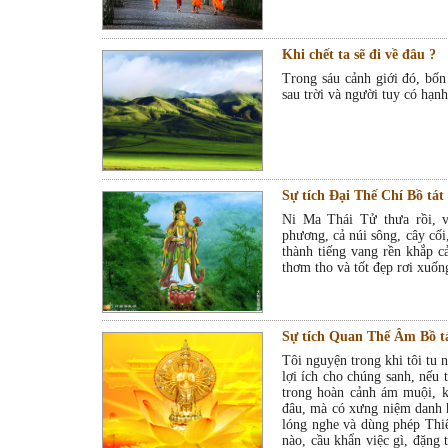
Khi chết ta sẽ đi về đâu ?
Trong sáu cảnh giới đó, bốn
sau trời và người tuy có hạn
Sự tích Đại Thế Chí Bồ tát
Ni Ma Thái Tử thưa rồi, vừ
phương, cả núi sông, cây cối
thành tiếng vang rền khắp c
thơm tho và tốt đẹp rơi xuố
Sự tích Quan Thế Âm Bồ t
Tôi nguyện trong khi tôi tu
lợi ích cho chúng sanh, nếu
trong hoàn cảnh ám muội, k
đâu, mà có xưng niệm danh h
lóng nghe và dùng phép Thi
nào, cầu khẩn việc gì, đặng