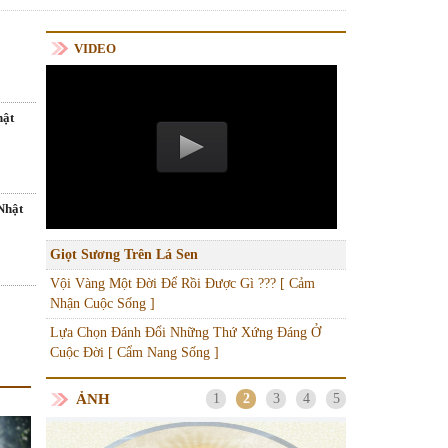
VIDEO
hật
Nhật
Giọt Sương Trên Lá Sen
Vội Vàng Một Đời Để Rồi Được Gì ??? [ Cảm
Nhận Cuộc Sống ]
Lựa Chọn Đánh Đổi Những Thứ Xứng Đáng Ở
Cuộc Đời [ Cẩm Nang Sống ]
ẢNH
1
2
3
4
5