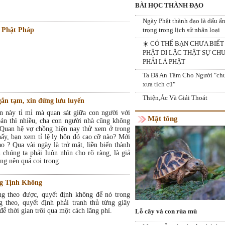
BÀI HỌC THÀNH ĐẠO
Ngày Phật thành đạo là dấu ấ
g Phật Pháp
trọng trong lịch sử nhân loại
☀️ CÓ THỂ BẠN CHƯA BIẾT 
PHẬT DI LẶC THẬT SỰ CH
PHẢI LÀ PHẬT
Ta Đã An Tâm Cho Người "ch
xưa tích cũ"
Thiện,Ác Và Giải Thoát
ắn tạm, xin đừng lưu luyến
an này tỉ mỉ mà quan sát giữa con người với
Mật tông
oán thì nhiều, cha con người nhà cũng không
. Quan hệ vợ chồng hiện nay thử xem ở trong
hấy, bạn xem tỉ lệ ly hôn đó cao cỡ nào? Mới
ao ? Qua vài ngày là trở mặt, liền biến thành
 chúng ta phải luôn nhìn cho rõ ràng, là giả
ng nên quá coi trọng.
ng Tịnh Không
 theo được, quyết định không để nó trong
 theo, quyết định phải tranh thủ từng giây
ể thời gian trôi qua một cách lãng phí.
Lỗ cây và con rùa mù