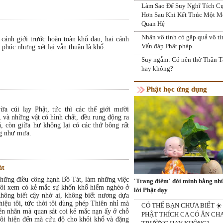
Làm Sao Để Suy Nghĩ Tích C
Hơn Sau Khi Kết Thúc Một M
Quan Hệ
Nhân vô tình có gặp quả vô tì
 cảnh giới trước hoàn toàn khổ đau, hai cảnh
Vấn đáp Phật pháp.
h phúc nhưng xét lại vẫn thuần là khổ.
Suy ngẫm: Có nên thờ Thần T
hay không?
Phật học ứng dụng
a cúi lạy Phật, tức thì các thế giới mười
, và những vật có hình chất, đều rung động ra
ả, còn giữa hư không lại có các thứ bông rất
ng như mưa.
át
 những điều công hạnh Bồ Tát, làm những việc
'Trang điểm' đời mình bằng nh
 tôi xem có kẻ mắc sự khốn khổ hiểm nghèo ở
lời Phật dạy
hông biết cậy nhờ ai, không biết nương dựa
iệu tôi, tức thời tôi dùng phép Thiên nhỉ mà
CÓ THỂ BẠN CHƯA BIẾT ☀️
ên nhãn mà quan sát coi kẻ mắc nạn ấy ở chỗ
PHẬT THÍCH CA CÓ ĂN CH
 tôi hiện đến mà cứu độ cho khỏi khổ và đặng