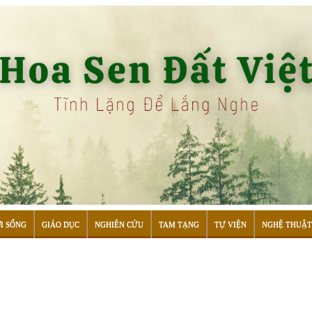
I SỐNG
GIÁO DỤC
NGHIÊN CỨU
TAM TẠNG
TỰ VIỆN
NGHỆ THUẬT