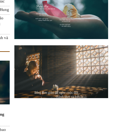
iác
 Hung
ão
t
nh và
ơng
 bao