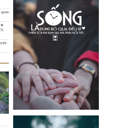
n quan
☀️
ƯA
uyện