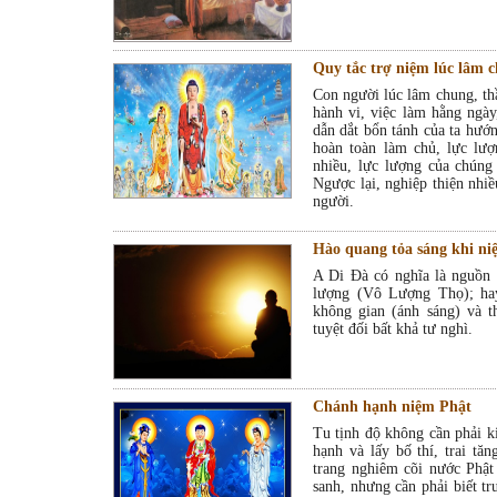
Quy tắc trợ niệm lúc lâm 
Con người lúc lâm chung, t
hành vi, việc làm hằng ngày
dẫn dắt bổn tánh của ta hướn
hoàn toàn làm chủ, lực lượ
nhiều, lực lượng của chúng
Ngược lại, nghiệp thiện nhiều
người.
Hào quang tỏa sáng khi n
A Di Đà có nghĩa là nguồn 
lượng (Vô Lượng Thọ); hay
không gian (ánh sáng) và t
tuyệt đối bất khả tư nghì.
Chánh hạnh niệm Phật
Tu tịnh độ không cần phải k
hạnh và lấy bố thí, trai tă
trang nghiêm cõi nước Phật
sanh, nhưng cần phải biết tr