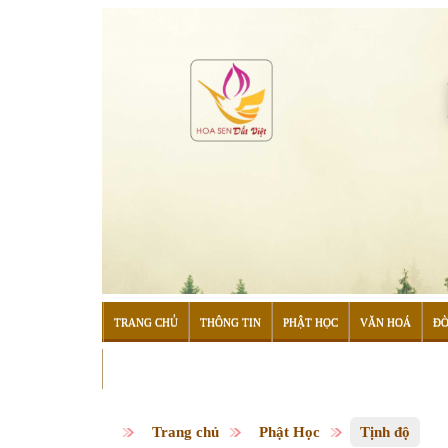
TRANG CHỦ
THÔNG TIN
PHẬT HỌC
VĂN HOÁ
ĐỜ
ĐỌC SÁCH
Trang chủ
Phật Học
Tịnh độ