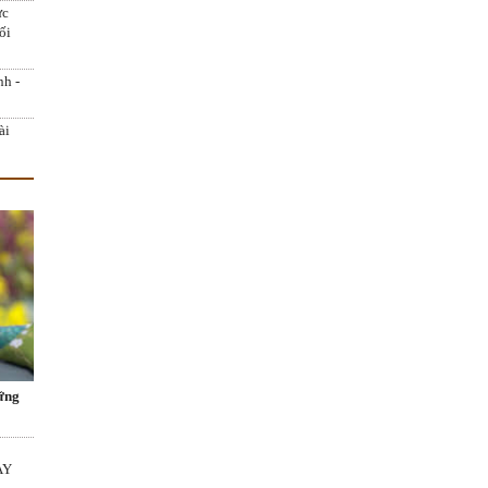
ực
ối
nh -
ài
ững
AY