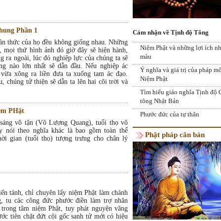
chung Phần 1
Cảm nhận về Tịnh độ Tông
hần thức của họ đều không giống nhau. Những
Niệm Phật và những lợi ích n
, mọi thứ hình ảnh đó giờ đây sẽ hiện hành,
màu
g ra ngoài, lúc đó nghiệp lực của chúng ta sẽ
ng nào lớn nhất sẽ dẫn đầu. Nếu nghiệp ác
Ý nghĩa và giá trị của pháp m
 vừa xông ra liền đưa ta xuống tam ác đạo.
Niệm Phật
, chúng tử thiện sẽ dẫn ta lên hai cõi trời và
Tìm hiểu giáo nghĩa Tịnh độ
tông Nhật Bản
iệm PHật
Phước đức của tự thân
sáng vô tận (Vô Lượng Quang), tuổi thọ vô
 nói theo nghĩa khác là bao gồm toàn thể
Phật pháp căn bản
hời gian (tuổi thọ) tượng trưng cho chân lý
iến tánh, chỉ chuyên lấy niệm Phật làm chánh
ng, tu các công đức phước điền làm trợ nhân
 trong tâm niệm Phật, tuy phát nguyện vãng
ước tiên chặt đứt cội gốc sanh tử mới có hiệu