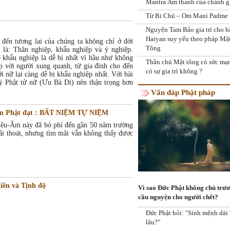
Mantra Âm thanh của chánh g
Từ Bi Chú – Om Mani Padme
Nguyện Tam Bảo gia trì cho b
Haiyan suy yếu theo pháp Mậ
 đến tương lai của chúng ta không chỉ ở đời
Tông
 là: Thân nghiệp, khẩu nghiệp và ý nghiệp.
ẽ khẩu nghiệp là dễ bị nhất vì hầu như không
Thần chú Mật tông có sức mạ
ếp với người xung quanh, từ gia đình cho đến
có sự gia trì không ?
ới nữ lại càng dễ bị khẩu nghiệp nhất. Với bài
uý Phật tử nữ (Ưu Bà Di) nên thận trọng hơn
Vấn đáp Phật pháp
iệm Phật đạt : BẤT NIỆM TỰ NIỆM
Diệu-Âm này đã bỏ phí đến gần 50 năm trường
iải thoát, nhưng tìm mãi vẫn không thấy được
iền và Tịnh độ
Vì sao Đức Phật không chủ trư
cầu nguyện cho người chết?
Đức Phật hỏi: "Sinh mệnh dài
lâu?"