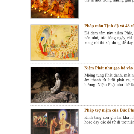
thể là một trong những giải
Pháp môn Tịnh độ và 48 c
Ðã đem tâm này niệm Phật, p
nên nhớ, tức hàng ngày chỉ 
xong rồi thì xả, đừng để day
Niệm Phật như gạo bỏ vào
Miệng tụng Phật danh, mắt nh
âm thanh từ lưỡi phát ra, 
hương. Niệm Phật như thế là
Pháp trợ niệm của Đức Ph
Kinh tạng còn ghi lại khá n
hoặc dạy các đệ tử đi trợ ni