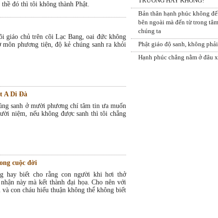
TRƯỜNG HAY KHÔNG?
 thề đó thì tôi không thành Phật.
Bản thân hạnh phúc không đế
bên ngoài mà đến từ trong tâ
chúng ta
i giáo chủ trên cõi Lạc Bang, oai đức không
Phật giáo độ sanh, không phải
ở môn phương tiện, độ kẻ chúng sanh ra khỏi
Hạnh phúc chẳng nằm ở đâu x
t A Di Đà
chúng sanh ở mười phương chí tâm tin ưa muốn
ười niệm, nếu không được sanh thì tôi chẳng
ong cuộc đời
g hay biết cho rằng con người khi hơi thở
 nhận này mà kết thành đại họa. Cho nên với
 và con cháu hiếu thuận không thể không biết