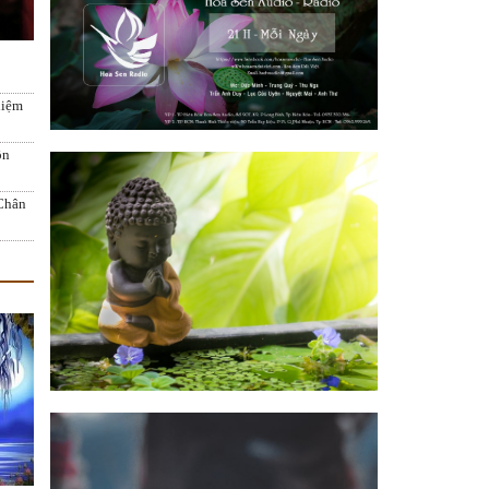
hiệm
ôn
 Chân