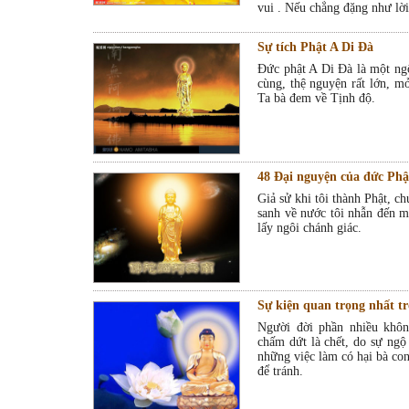
vui . Nếu chẳng đặng như lời
Sự tích Phật A Di Đà
Đức phật A Di Đà là một ngô
cùng, thệ nguyện rất lớn, m
Ta bà đem về Tịnh độ.
48 Đại nguyện của đức Phậ
Giả sử khi tôi thành Phật, 
sanh về nước tôi nhẫn đến m
lấy ngôi chánh giác.
Sự kiện quan trọng nhất tr
Người đời phần nhiều khôn
chấm dứt là chết, do sự ngộ
những việc làm có hại bà con
để tránh.