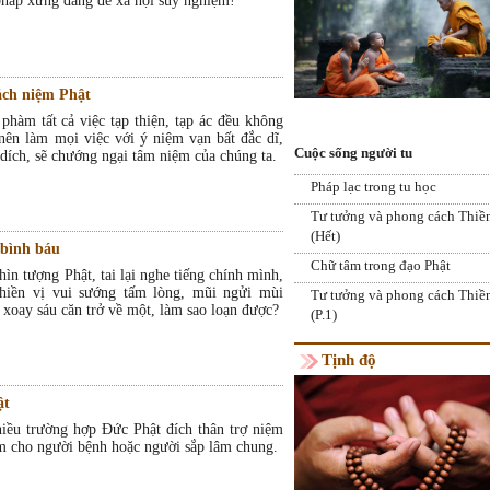
 pháp xứng đáng để xã hội suy nghiệm!
ách niệm Phật
hàm tất cả việc tạp thiện, tạp ác đều không
nên làm mọi việc với ý niệm vạn bất đắc dĩ,
Cuộc sống người tu
 dích, sẽ chướng ngại tâm niệm của chúng ta.
Chương Trình Thiện Nguyện Tìm Em 
Ngày Cá tháng Tư: Ai mới là kẻ ngốc?
Pháp lạc trong tu học
Vạn Nẻo Đường lần 6
Ngày Phật thành đạo là dấu ấn quan t
Tư tưởng và phong cách Thiề
trong lịch sử nhân loại
(Hết)
 bình báu
Chữ tâm trong đạo Phật
ìn tượng Phật, tai lại nghe tiếng chính mình,
thiền vị vui sướng tấm lòng, mũi ngửi mùi
Tư tưởng và phong cách Thiề
 xoay sáu căn trở về một, làm sao loạn được?
(P.1)
Tịnh độ
ật
hiều trường hợp Đức Phật đích thân trợ niệm
ệm cho người bệnh hoặc người sắp lâm chung.