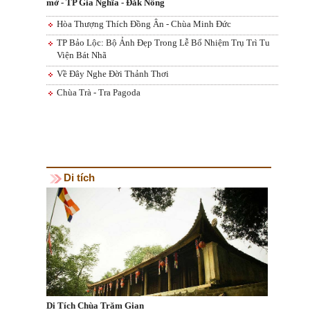
mờ - TP Gia Nghĩa - Đắk Nông
Hòa Thượng Thích Đồng Ân - Chùa Minh Đức
TP Bảo Lộc: Bộ Ảnh Đẹp Trong Lễ Bổ Nhiệm Trụ Trì Tu
Viện Bát Nhã
Về Đây Nghe Đời Thảnh Thơi
Chùa Trà - Tra Pagoda
Di tích
Di Tích Chùa Trăm Gian