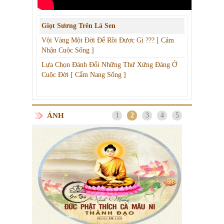
Giọt Sương Trên Lá Sen
Vội Vàng Một Đời Để Rồi Được Gì ??? [ Cảm
Nhận Cuộc Sống ]
Lựa Chọn Đánh Đổi Những Thứ Xứng Đáng Ở
Cuộc Đời [ Cẩm Nang Sống ]
ẢNH
1
2
3
4
5
Thư mời Chương Trình Tiệc Chay Thiện
Nguyện Một Nụ Cười Triệu Trái Tim "Trung
hi phải
Tâm Nhân Đạo Hoa Sen"
m Trên
ốc?