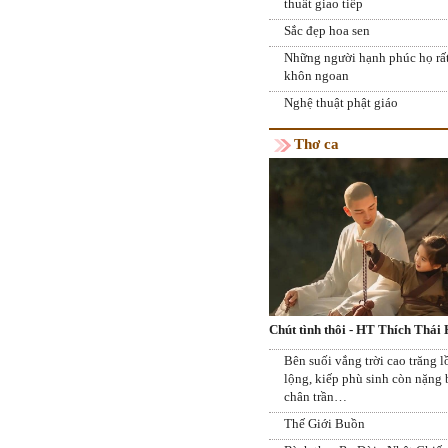
thuât giao tiếp
Sắc đẹp hoa sen
Những người hạnh phúc họ rấ
khôn ngoan
Nghệ thuật phật giáo
Thơ ca
Chút tình thôi - HT Thích Thái
Bên suối vắng trời cao trăng 
lộng, kiếp phù sinh còn nặng
chân trần…
Thế Giới Buồn