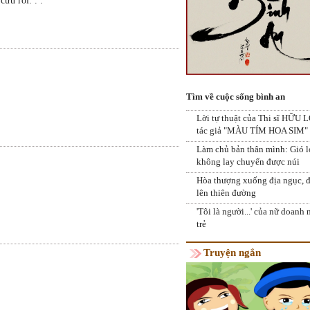
ứu rỗi. . .
Thư mời Chương Trình Tiệc Chay Thi
Nguyện Một Nụ Cười Triệu Trái Tim 
Tìm về cuộc sống bình an
Tâm Nhân Đạo Hoa Sen"
Chương Trình Thiện Nguyện Tìm Em 
Lời tự thuật của Thi sĩ HỮU 
Vạn Nẻo Đường lần 6
Ngày Phật thành đạo là dấu ấn quan t
tác giả "MÀU TÍM HOA SIM"
trong lịch sử nhân loại
Làm chủ bản thân mình: Gió 
không lay chuyển được núi
Hòa thượng xuống địa ngục, đ
lên thiên đường
'Tôi là người...' của nữ doanh
trẻ
Truyện ngắn