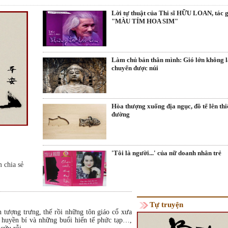
Lời tự thuật của Thi sĩ HỮU LOAN, tác 
"MÀU TÍM HOA SIM"
Làm chủ bản thân mình: Gió lớn không 
chuyển được núi
Hòa thượng xuống địa ngục, đồ tể lên thi
đường
'Tôi là người...' của nữ doanh nhân trẻ
m chia sẻ
Tự truyện
 tượng trưng, thế rồi những tôn giáo cổ xưa
ễ huyền bí và những buổi hiến tế phức tạp…,