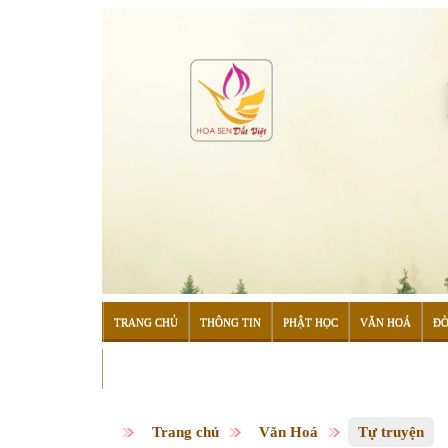
TRANG CHỦ
THÔNG TIN
PHẬT HỌC
VĂN HOÁ
ĐỜ
ĐỌC SÁCH
Trang chủ
Văn Hoá
Tự truyện