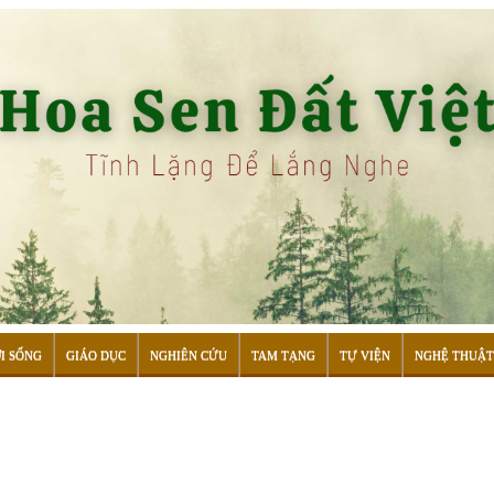
I SỐNG
GIÁO DỤC
NGHIÊN CỨU
TAM TẠNG
TỰ VIỆN
NGHỆ THUẬT