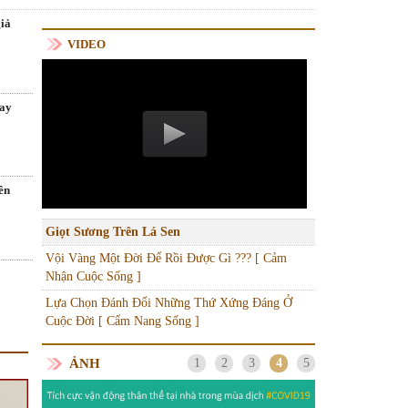
giả
VIDEO
lay
ên
Giọt Sương Trên Lá Sen
Vội Vàng Một Đời Để Rồi Được Gì ??? [ Cảm
Nhận Cuộc Sống ]
Lựa Chọn Đánh Đổi Những Thứ Xứng Đáng Ở
Cuộc Đời [ Cẩm Nang Sống ]
ẢNH
1
2
3
4
5