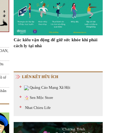
ện
"Trung
Các kiểu vận động để giữ sức khỏe khi phải
Trên
cách ly tại nhà
Ngày Cá tháng 
LOAN,
rọng
lớn
LIÊN KẾT HỮU ÍCH
ồ tể
Quảng Cáo Mạng Xã Hội
 nhân
Sen Mộc Store
Nhat Chieu Life