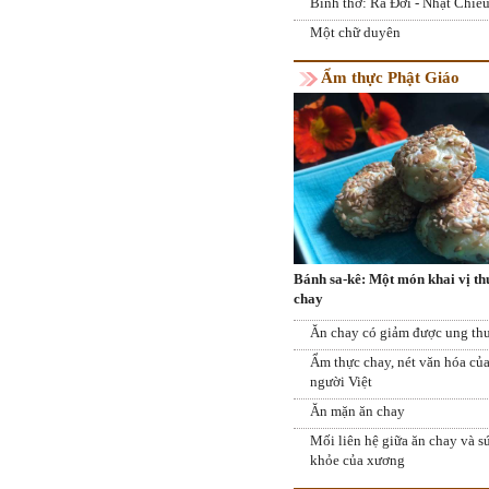
Bình thơ: Ra Đời - Nhật Chiế
Một chữ duyên
Ẩm thực Phật Giáo
Bánh sa-kê: Một món khai vị t
chay
Ăn chay có giảm được ung th
Ẩm thực chay, nét văn hóa củ
người Việt
Ăn mặn ăn chay
Mối liên hệ giữa ăn chay và s
khỏe của xương