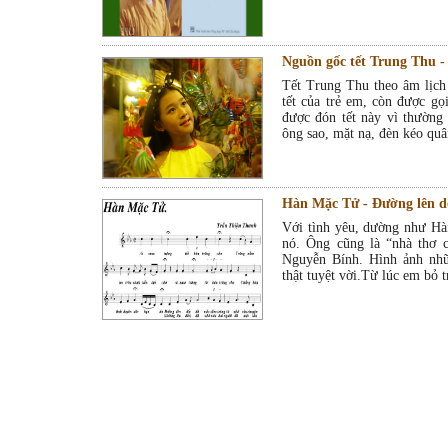
Nguồn gốc tết Trung Thu -
Tết Trung Thu theo âm lịch
tết của trẻ em, còn được gọ
được đón tết này vì thường
ông sao, mặt nạ, đèn kéo quâ
Hàn Mặc Tử - Đường lên dốc
Với tình yêu, dường như Hà
nó. Ông cũng là “nhà thơ 
Nguyễn Bính. Hình ảnh nhữ
thật tuyệt vời.Từ lúc em bỏ t