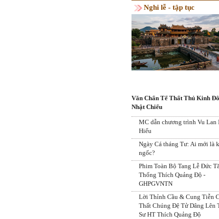
Nghi lễ - tập tục
Văn Chẩn Tế Thất Thủ Kinh Đô
Nhật Chiếu
MC dẫn chương trình Vu Lan
Hiếu
Ngày Cá tháng Tư: Ai mới là 
ngốc?
Phim Toàn Bộ Tang Lễ Đức T
Thống Thích Quảng Độ -
GHPGVNTN
Lời Thỉnh Cầu & Cung Tiễn 
Thất Chúng Đệ Tử Dâng Lên 
Sư HT Thích Quảng Độ