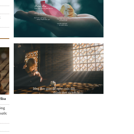
t
 Hòa
lồng
 bước