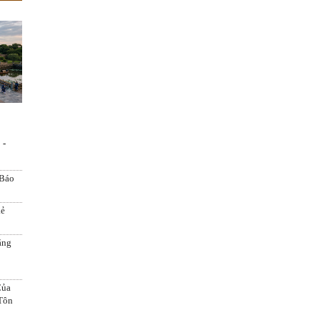
 -
 Báo
kẻ
ăng
Của
Tôn