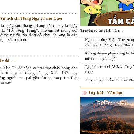
 Sự tích chị Hằng Nga và chú Cuội
 là ngày rằm tháng 8 hằng năm. Đây là ngày
i là "Tết trông Trăng". Trẻ em rất mong đợi
Truyện cổ tích Tấm Cám
 được người lớn tặng đồ chơi, thường là đèn
Hạt cơm cúng Phật - Truyện n
n,... rồi bánh nư
của Hòa Thượng Thích Nhất 
Không duyên phận cũng là đị
mệnh - Truyện ngắn
 đá . . .
Tỷ phú trẻ thơ LAURA - Truy
n Mặc Tử đã dành cả trái tim cháy bỏng cho
Ngắn
của tình yêu” không kém gì Xuân Diệu hay
ng người con gái yêu đương trong thơ ông
Truyện ngắn: Cầu xin Đức Ph
rái đào
Tùy bút - Văn học