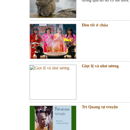
tưởng qua đó họ có thể được c
Đón tết ở chùa
Giọt lệ và như sương
Trí Quang tự truyện