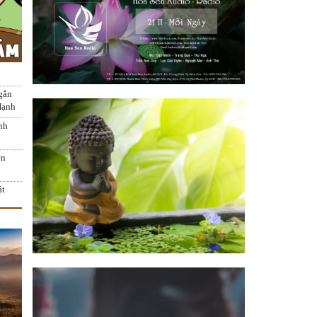
gắn
Hạnh
nh
ện
ật