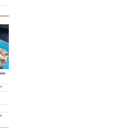
u
huần
ư?
a
ức