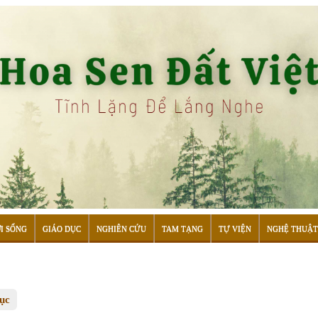
I SỐNG
GIÁO DỤC
NGHIÊN CỨU
TAM TẠNG
TỰ VIỆN
NGHỆ THUẬT
tục