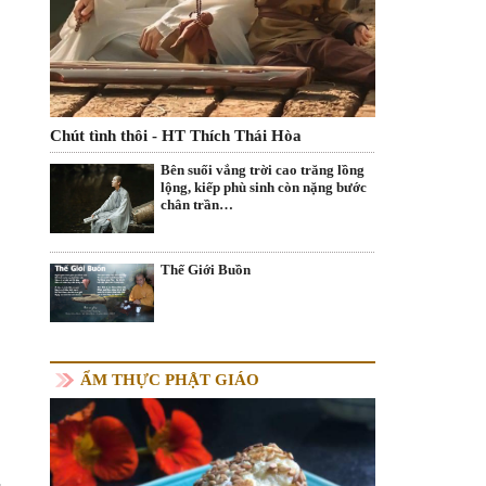
Chút tình thôi - HT Thích Thái Hòa
Bên suối vắng trời cao trăng lồng
lộng, kiếp phù sinh còn nặng bước
chân trần…
Thế Giới Buồn
ẨM THỰC PHẬT GIÁO