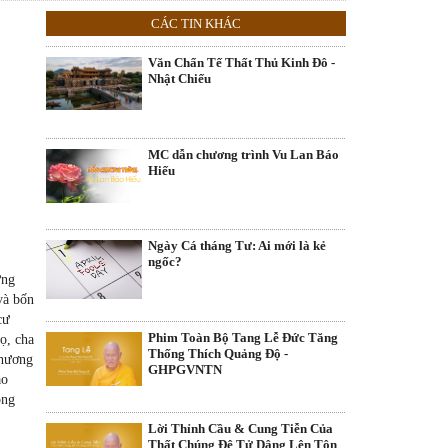
CÁC TIN KHÁC
Văn Chẩn Tế Thất Thủ Kinh Đô -
Nhật Chiếu
MC dẫn chương trình Vu Lan Báo
Hiếu
Ngày Cá tháng Tư: Ai mới là kẻ
ngốc?
ững
và bốn
cư
Phim Toàn Bộ Tang Lễ Đức Tăng
ọ, cha
Thống Thích Quảng Độ -
thương
GHPGVNTN
ạo
ông
Lời Thỉnh Cầu & Cung Tiễn Của
Thất Chúng Đệ Tử Dâng Lên Tôn