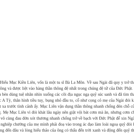
 Hiếu Mục Kiền Liên, vốn là một tu sĩ Bà La Môn. Về sau Ngài đã quy y trở t
hông và được liệt vào hàng thần thông đệ nhất trong chúng đệ tử của Đức Phật.
bèn dùng tuệ nhãn nhìn xuống các cõi địa ngục ngạ quỷ súc sanh và đã tìm t
c A Tỳ, thân hình tiều tuỵ, bụng nhỏ đầu to, cổ như cọng cỏ mẹ của Ngài đói 
 xa trước tình cảnh ấy. Mục Liên vận dụng thần thông nhanh chống đén chỗ c
. Mẹ Mục Liên vì đói khát lâu ngày nên giật vội bát cơm mà ăn, nhưng cơm c
y vô cùng đau đớn xót thương nhanh chống trở về bạch với Đức Phật để xin Ng
ghiệp chướng của mẹ mình phải đoạ vào trong ác đạo làm loài ngoạ quỷ đói 
 đến đâu và lòng hiếu thảo của ông có thấu đến trời xanh và động đến quỷ t