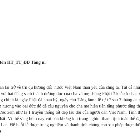
ư tôn HT_TT_ĐĐ Tăng ni
n lại trở về trn qu hương đất nước Việt Nam thân yêu của chng ta. Tất cả nh
 với hai đấng sanh thành dưỡng dục của cha và mẹ. Hàng Phật tử khắp 5 châu 
g chính là ngày Phật đà hoan hỷ, ngày chư Tăng làmn lễ tự tứ sau 3 tháng an 
on nương vào oai đức đó để cầu nguyện cho cha mẹ hiện tiền tăng phước tăng th
ược xem như là 1 truyền thống tốt đẹp lâu đời của người dân Việt Nam. Tình 
 nhất. Vì thế sáng hôm nay với bầu khơng khí trang nghim thanh tịnh toàn thể đ
 Lan. Để buỗi lễ được trang nghiêm và thanh tịnh chúng con xin phép được th
)