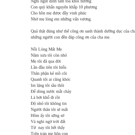
Nghi ngút đỉnh tầm toả khói hương
Con quỳ khẩn nguyện khắp 10 phương
Cho hồn mẹ được đầy vinh phúc
Nhớ mẹ lòng em những vấn vương.
Quả thật đúng như thế công ơn sanh thành dưỡng dục của ch
những người con đền đáp công ơn của cha mẹ.
Nỗi Lòng Mất Mẹ
Năm xưa tôi còn nhỏ
Mẹ tôi đã qua đời
Lần đầu tiên tôi hiểu
Thân phận kẻ mồ côi
Quanh tôi ai cũng khóc
Im lặng tôi sầu thôi
Để dòng nước mắt chảy
Là bớt khổ đi rồi
Độ nhỏ tôi không tin
Người thân tôi sẽ mất
Hôm ấy tôi sững sờ
Và nghi ngờ trời đất
Từ nay tôi hết thấy
Trên trán mẹ hôn con