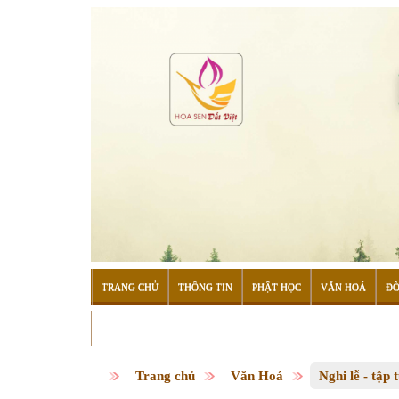
TRANG CHỦ
THÔNG TIN
PHẬT HỌC
VĂN HOÁ
ĐỜ
ĐỌC SÁCH
Trang chủ
Văn Hoá
Nghi lễ - tập 