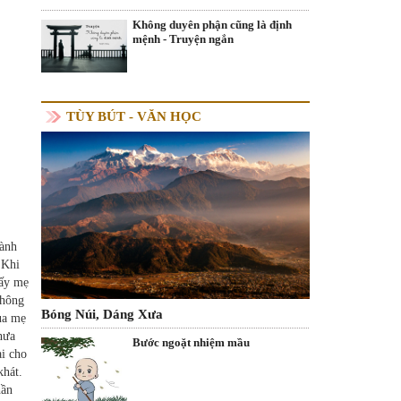
Không duyên phận cũng là định
mệnh - Truyện ngắn
TÙY BÚT - VĂN HỌC
hành
 Khi
hấy mẹ
không
Bóng Núi, Dáng Xưa
ủa mẹ
hưa
Bước ngoặt nhiệm mầu
ài cho
khát.
hần