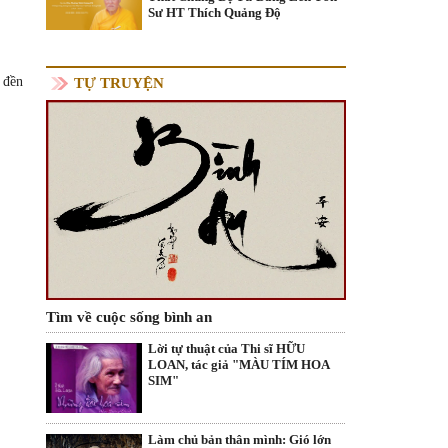
Sư HT Thích Quảng Độ
 đền
TỰ TRUYỆN
Tìm về cuộc sống bình an
Lời tự thuật của Thi sĩ HỮU
LOAN, tác giả "MÀU TÍM HOA
SIM"
Làm chủ bản thân mình: Gió lớn