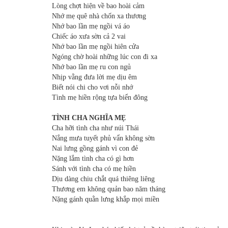
Lòng chợt hiện về bao hoài cảm
Nhớ mẹ quê nhà chốn xa thương
Nhớ bao lần mẹ ngồi vá áo
Chiếc áo xưa sờn cả 2 vai
Nhớ bao lần mẹ ngồi hiên cửa
Ngóng chờ hoài những lúc con đi xa
Nhớ bao lần mẹ ru con ngủ
Nhịp vằng đưa lời mẹ dịu êm
Biết nói chi cho vơi nỗi nhớ
Tình mẹ hiền rộng tựa biển đông
TÌNH CHA NGHĨA MẸ
Cha hỡi tình cha như núi Thái
Nắng mưa tuyết phủ vẩn không sờn
Nai lưng gồng gánh vì con đẻ
Nặng lắm tình cha có gì hơn
Sánh với tình cha có mẹ hiền
Dịu dàng chiu chắt quá thiêng liêng
Thương em không quản bao năm tháng
Nặng gánh quằn lưng khắp mọi miền