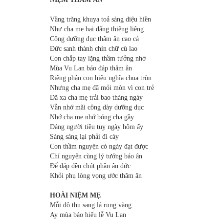
Vầng trăng khuya toả sáng diệu hiền
Như cha mẹ hai đấng thiêng liêng
Công dưỡng dục thâm ân cao cả
Đức sanh thành chín chữ cù lao
Con chắp tay lặng thầm tưởng nhớ
Mùa Vu Lan báo đáp thâm ân
Riêng phận con hiếu nghĩa chua tròn
Nhưng cha mẹ đã mỏi mòn vì con trẻ
Đã xa cha mẹ trải bao tháng ngày
Vẫn nhớ mãi công dày dưỡng dục
Nhớ cha mẹ nhớ bóng cha gầy
Dáng người tiều tuỵ ngày hôm ấy
Sáng sáng lại phải đi cày
Con thầm nguyện có ngày đạt được
Chí nguyện cùng lý tưởng báo ân
Để đáp đền chút phần ân đức
Khỏi phụ lòng vọng ước thâm ân
HOÀI NIỆM MẸ
Mỗi độ thu sang lá rụng vàng
Ay mùa báo hiếu lễ Vu Lan