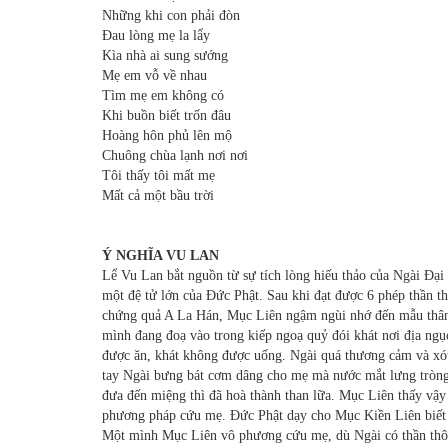
Những khi con phải đòn
Đau lòng mẹ la lẩy
Kìa nhà ai sung sướng
Mẹ em vỗ về nhau
Tìm mẹ em không có
Khi buồn biết trốn đâu
Hoàng hôn phủ lên mộ
Chuông chùa lạnh nơi nơi
Tôi thấy tôi mất mẹ
Mất cả một bầu trời
Ý NGHĨA VU LAN
Lể Vu Lan bắt nguồn từ sự tích lòng hiếu thảo của Ngài Đại
một đệ tử lớn của Đức Phật. Sau khi đạt được 6 phép thần t
chứng quả A La Hán, Mục Liên ngậm ngùi nhớ đến mẫu thân 
mình đang đoạ vào trong kiếp ngoạ quỷ đói khát nơi địa ngụ
được ăn, khát không được uống. Ngài quá thương cảm và xót
tay Ngài bưng bát cơm dâng cho mẹ mà nước mắt lưng tròng
đưa đến miệng thì đã hoà thành than lữa. Mục Liên thấy vậ
phương pháp cứu mẹ. Đức Phật dạy cho Mục Kiền Liên biết n
Một mình Mục Liên vô phương cứu mẹ, dù Ngài có thần thông