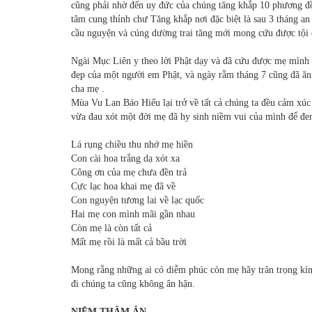
cũng phải nhờ đến uy đức của chúng tăng khắp 10 phương đ
tâm cung thỉnh chư Tăng khắp nơi đặc biệt là sau 3 tháng an 
cầu nguyện và cúng dường trai tăng mới mong cứu được tội
Ngài Mục Liên y theo lời Phật dạy và đã cứu được mẹ mình t
đẹp của một người em Phật, và ngày rằm tháng 7 cũng đã ăn
cha mẹ .
Mùa Vu Lan Báo Hiếu lại trở về tất cả chúng ta đều cảm xúc
vừa đau xót một đời mẹ đã hy sinh niềm vui của mình để đem
Lá rụng chiều thu nhớ mẹ hiền
Con cài hoa trắng dạ xót xa
Công ơn của mẹ chưa đền trả
Cực lạc hoa khai mẹ đã về
Con nguyện tương lai về lạc quốc
Hai mẹ con mình mãi gần nhau
Còn mẹ là còn tất cả
Mất mẹ rồi là mất cả bầu trời
Mong rằng những ai có diễm phúc còn mẹ hãy trân trọng kín
đi chúng ta cũng không ân hận.
NIỆM THÂM ÂN