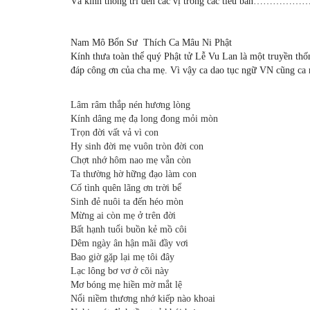
Và kính thông tri đến các vị trong các tiểu ba
Nam Mô Bổn Sư Thích Ca Mâu Ni Phật
Kính thưa toàn thể quý Phật tử Lễ Vu Lan là một truyền thố
đáp công ơn của cha mẹ. Vì vậy ca dao tục ngữ VN cũng ca 
Lâm râm thắp nén hương lòng
Kính dâng mẹ đạ long đong mỏi mòn
Trọn đời vất vả vì con
Hy sinh đời mẹ vuôn tròn đời con
Chợt nhớ hôm nao mẹ vẫn còn
Ta thường hờ hững đạo làm con
Cố tình quên lãng ơn trời bể
Sinh đẻ nuôi ta đến héo mòn
Mừng ai còn mẹ ở trên đời
Bất hạnh tuổi buồn kẻ mồ côi
Dêm ngày ân hận mãi đầy vơi
Bao giờ gặp lại mẹ tôi đây
Lạc lông bơ vơ ở cõi này
Mơ bóng mẹ hiền mờ mắt lệ
Nổi niềm thương nhớ kiếp nào khoai