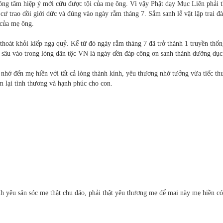
ồng tâm hiệp ý mới cứu được tội của mẹ ông. Vì vậy Phật dạy Mục Liên phải 
cư trao dồi giới dức và đúng vào ngày rằm tháng 7. Sắm sanh lể vật lập trai đ
 của mẹ ông.
hoát khỏi kiếp ngạ quỷ. Kể từ đó ngày rằm tháng 7 đã trở thành 1 truyền thốn
 sâu vào trong lòng dân tộc VN là ngày dền đáp công ơn sanh thành dưỡng dục
 nhớ đến mẹ hiền với tất cả lòng thành kính, yêu thương nhớ tưởng vừa tiếc t
 lại tình thương và hạnh phúc cho con.
h yêu săn sóc mẹ thật chu đáo, phải thật yêu thương mẹ để mai này mẹ hiền c