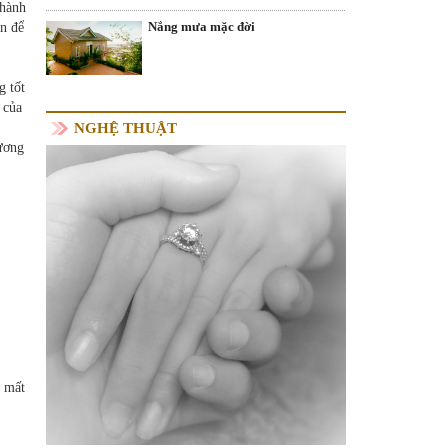
thành
Nắng mưa mặc đời
àn để
g tốt
 của
NGHỆ THUẬT
hương
ó mất