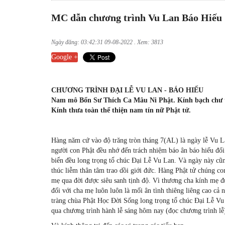
MC dẫn chương trình Vu Lan Báo Hiếu
Ngày đăng: 03:42:31 09-08-2022 . Xem: 3813
Google +
CHƯƠNG TRÌNH ĐẠI LỄ VU LAN - BÁO HIẾU
Nam mô Bổn Sư Thích Ca Mâu Ni Phật. Kính bạch ch
Kính thưa toàn thể thiện nam tín nữ Phật tử.
Hàng năm cứ vào độ trăng tròn tháng 7(AL) là ngày lễ Vu La
người con Phật đều nhớ đến trách nhiệm báo ân báo hiếu đối
biển đều long trọng tổ chúc Đại Lễ Vu Lan. Và ngày này cũn
thúc liễm thân tâm trao dồi giới đức. Hàng Phật tử chúng c
mẹ qua đời được siêu sanh tịnh độ. Vì thương cha kính mẹ đ
đối với cha mẹ luôn luôn là mối ân tình thiêng liêng cao cả
tràng chùa Phật Học Đời Sống long trọng tổ chúc Đại Lễ Vu
qua chương trình hành lễ sáng hôm nay (đọc chương trình lễ