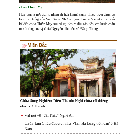
chùa Thiên Mụ
Huế vốn là nơi qui tụ nhiều di tích thắng cảnh, nhiều ngôi chùa cổ
kính nổi tiếng của Việt Nam. Nhưng ngôi chùa xưa nhất có lẽ phải
kể đến chùa Thiên Mụ- nơi có sự tích ra đời gắn liền với bước chân
mở đường của vị chúa Nguyễn đầu tiên xứ Đàng Trong.
Miền Bắc
Chùa Sùng Nghiêm Diên Thánh: Ngôi chùa cổ thiêng
nhất xứ Thanh
Vài nét về “đất Phật” Nghệ An
Chùa Tam Chúc được ví như 'Vịnh Hạ Long trên cạn' ở Hà
Nam