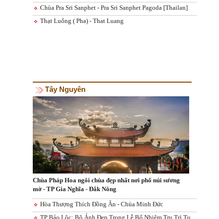
Chùa Pra Sri Sanphet - Pra Sri Sanphet Pagoda [Thailan]
Thạt Luổng ( Pha) - That Luang
Tây Nguyên
Chùa Pháp Hoa ngôi chùa đẹp nhất nơi phố núi sương
mờ - TP Gia Nghĩa - Đắk Nông
Hòa Thượng Thích Đồng Ân - Chùa Minh Đức
TP Bảo Lộc: Bộ Ảnh Đẹp Trong Lễ Bổ Nhiệm Trụ Trì Tu