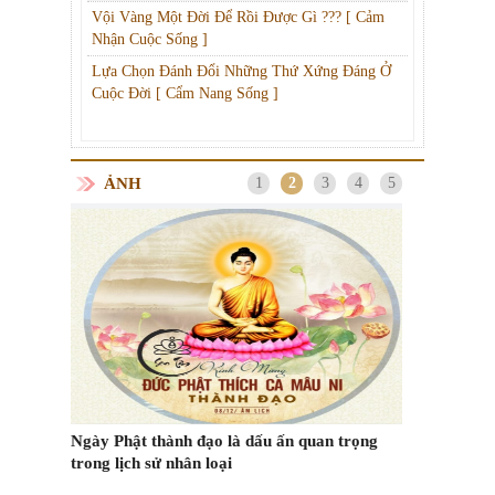
Vội Vàng Một Đời Để Rồi Được Gì ??? [ Cảm
Nhận Cuộc Sống ]
Lựa Chọn Đánh Đổi Những Thứ Xứng Đáng Ở
Cuộc Đời [ Cẩm Nang Sống ]
ẢNH
1
2
3
4
5
Thư mời Chương Trình Tiệc Chay Thiện
Nguyện Một Nụ Cười Triệu Trái Tim "Trung
Các kiểu vận
Tâm Nhân Đạo Hoa Sen"
m Trên
cách ly tại n
ốc?
n trọng