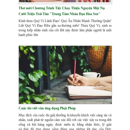
Thư mời Chương Trình Tiệc Chay Thiện Nguyện Một Nụ
Cười Triệu Trái Tim "Trung Tâm Nhân Đạo Hoa Sen"
Kính thưa Quý Vị Lãnh Đạo! Quý Ân Nhân Mạnh Thường Quân!
Liệt Quý Vị Đạo Hữu gần xa thương mến! Thưa Quý Vị, sinh ra
trong kiếp nhân sinh của cõi đời này được làm phận người là một
hạnh phúc lớn
Cuộc thi viết văn ứng dụng Phật Pháp
Mục đích của cuộc thi giải thưởng là khuyến khích việc sáng tác cá
nhân, xuất phát từ nguồn cảm xúc đối với các việc xảy ra trong đời
sống xã hội hàng ngày, được miêu tả, bằng nhận thức, lý giải
và thái độ ứng dụng sống động qua những lời dạy của Đức