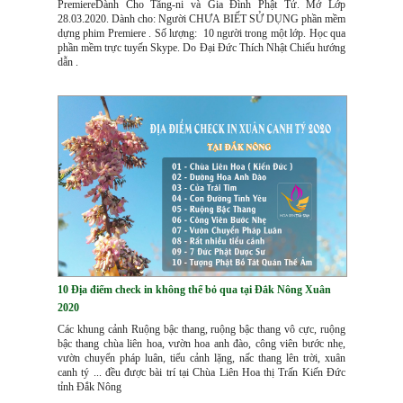
PremiereDành Cho Tăng-ni và Gia Đình Phật Tử. Mở Lớp
28.03.2020. Dành cho: Người CHƯA BIẾT SỬ DỤNG phần mềm
dựng phim Premiere . Số lượng: 10 người trong một lớp. Học qua
phần mềm trực tuyến Skype. Do Đại Đức Thích Nhật Chiếu hướng
dẫn .
10 Địa điểm check in không thể bỏ qua tại Đắk Nông Xuân
2020
Các khung cảnh Ruộng bậc thang, ruộng bậc thang vô cực, ruộng
bậc thang chùa liên hoa, vườn hoa anh đào, công viên bước nhẹ,
vườn chuyển pháp luân, tiểu cảnh lặng, nấc thang lên trời, xuân
canh tý ... đều được bài trí tại Chùa Liên Hoa thị Trấn Kiến Đức
tỉnh Đắk Nông