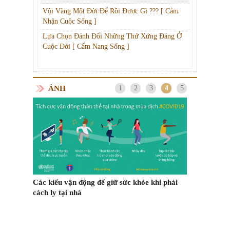
Vội Vàng Một Đời Để Rồi Được Gì ??? [ Cảm
Nhận Cuộc Sống ]
Lựa Chọn Đánh Đổi Những Thứ Xứng Đáng Ở
Cuộc Đời [ Cẩm Nang Sống ]
ẢNH
1
2
3
4
5
hiện
m "Trung
Các kiểu vận động để giữ sức khỏe khi phải
m Trên
cách ly tại nhà
Ngày Cá thán
n trọng