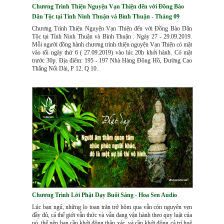
Chương Trình Thiện Nguyện Vạn Thiện đến với Đồng Bào
Dân Tộc tại Tỉnh Ninh Thuận và Bình Thuận - Tháng 09
Chương Trình Thiện Nguyện Vạn Thiện đến với Đồng Bào Dân
Tộc tại Tỉnh Ninh Thuận và Bình Thuận . Ngày 27 - 29.09.2019.
Mỗi người đồng hành chương trình thiện nguyện Vạn Thiện có mặt
vào tối ngày thứ 6 ( 27.09.2019) vào lúc 20h khởi hành. Có mặt
trước 30p. Địa điểm: 195 - 197 Nhà Hàng Đông Hồ, Đường Cao
Thắng Nối Dài, P 12. Q 10.
Chương Trình Lời Phật Dạy Buổi Sáng - Hoa Sen Audio
Lúc bạn ngủ, những lo toan trăn trở hôm qua vẫn còn nguyên vẹn
đầy đủ, cả thế giới vẫn thức và vẫn đang vận hành theo quy luật của
nó, thế nên bạn cần khởi động thân xác, và cần khởi động cả trí huệ