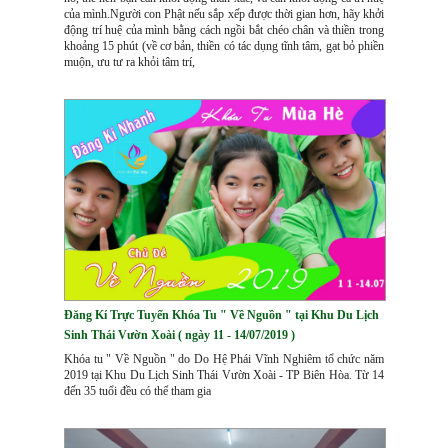
của mình.Người con Phật nếu sắp xếp được thời gian hơn, hãy khởi
động trí huệ của mình bằng cách ngồi bắt chéo chân và thiền trong
khoảng 15 phút (về cơ bản, thiền có tác dụng tĩnh tâm, gạt bỏ phiền
muộn, ưu tư ra khỏi tâm trí,
Đăng Kí Trực Tuyến Khóa Tu " Về Nguồn " tại Khu Du Lịch
Sinh Thái Vườn Xoài ( ngày 11 - 14/07/2019 )
Khóa tu " Về Nguồn " do Do Hệ Phái Vĩnh Nghiêm tổ chức năm
2019 tại Khu Du Lịch Sinh Thái Vườn Xoài - TP Biên Hòa. Từ 14
đến 35 tuổi đều có thể tham gia