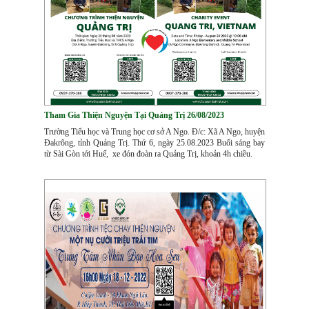
Tham Gia Thiện Nguyện Tại Quảng Trị 26/08/2023
Trường Tiểu học và Trung học cơ sở A Ngo. Đ/c: Xã A Ngo, huyện
Đakrông, tỉnh Quảng Trị. Thứ 6, ngày 25.08.2023 Buổi sáng bay
từ Sài Gòn tới Huế, xe đón đoàn ra Quảng Trị, khoản 4h chiều.