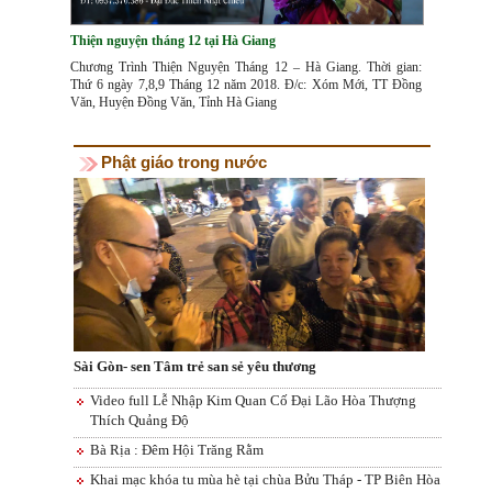
Thiện nguyện tháng 12 tại Hà Giang
Chương Trình Thiện Nguyện Tháng 12 – Hà Giang. Thời gian:
Thứ 6 ngày 7,8,9 Tháng 12 năm 2018. Đ/c: Xóm Mới, TT Đồng
Văn, Huyện Đồng Văn, Tỉnh Hà Giang
Phật giáo trong nước
Sài Gòn- sen Tâm trẻ san sẻ yêu thương
Video full Lễ Nhập Kim Quan Cố Đại Lão Hòa Thượng
Thích Quảng Độ
Bà Rịa : Đêm Hội Trăng Rằm
Khai mạc khóa tu mùa hè tại chùa Bửu Tháp - TP Biên Hòa