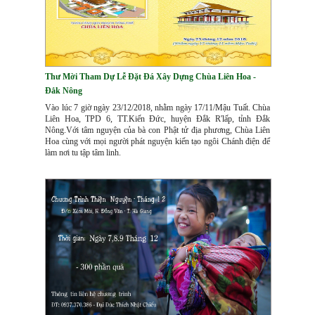
Thư Mời Tham Dự Lễ Đặt Đá Xây Dựng Chùa Liên Hoa -
Đắk Nông
Vào lúc 7 giờ ngày 23/12/2018, nhằm ngày 17/11/Mậu Tuất. Chùa
Liên Hoa, TPD 6, TT.Kiến Đức, huyện Đắk R'lấp, tỉnh Đắk
Nông.Với tâm nguyện của bà con Phật tử địa phương, Chùa Liên
Hoa cùng với mọi người phát nguyện kiến tạo ngôi Chánh điện để
làm nơi tu tập tâm linh.