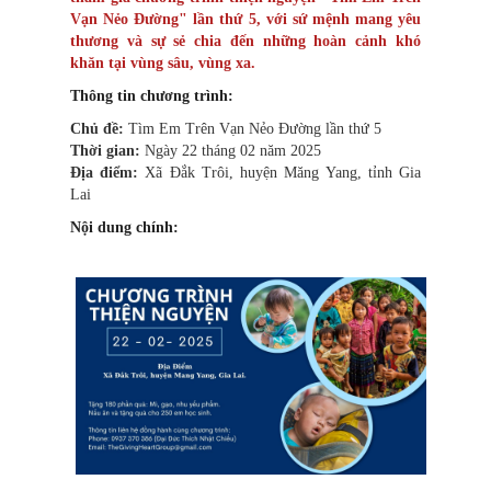
Vạn Nẻo Đường" lần thứ 5, với sứ mệnh mang yêu
thương và sự sẻ chia đến những hoàn cảnh khó
khăn tại vùng sâu, vùng xa.
Thông tin chương trình:
Chủ đề:
Tìm Em Trên Vạn Nẻo Đường lần thứ 5
Thời gian:
Ngày 22 tháng 02 năm 2025
Địa điểm:
Xã Đắk Trôi, huyện Măng Yang, tỉnh Gia
Lai
Nội dung chính: