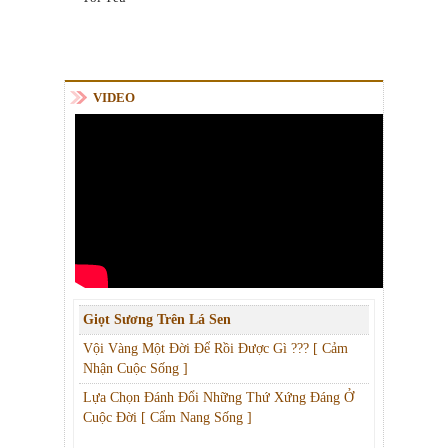
VIDEO
Giọt Sương Trên Lá Sen
Vội Vàng Một Đời Để Rồi Được Gì ??? [ Cảm
Nhận Cuộc Sống ]
Lựa Chọn Đánh Đổi Những Thứ Xứng Đáng Ở
Cuộc Đời [ Cẩm Nang Sống ]