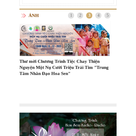
ẢNH
1
2
3
4
5
Thư mời Chương Trình Tiệc Chay Thiện
Nguyện Một Nụ Cười Triệu Trái Tim "Trung
Các kiểu vận
Tâm Nhân Đạo Hoa Sen"
m Trên
cách ly tại n
ốc?
n trọng