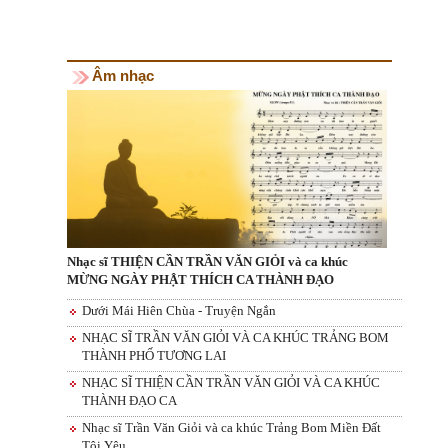
Âm nhạc
Nhạc sĩ THIỆN CẦN TRẦN VĂN GIỎI và ca khúc
MỪNG NGÀY PHẬT THÍCH CA THÀNH ĐẠO
Dưới Mái Hiên Chùa - Truyện Ngắn
NHẠC SĨ TRẦN VĂN GIỎI VÀ CA KHÚC TRẢNG BOM
THÀNH PHỐ TƯƠNG LAI
NHẠC SĨ THIỆN CẦN TRẦN VĂN GIỎI VÀ CA KHÚC
THÀNH ĐẠO CA
Nhạc sĩ Trần Văn Giỏi và ca khúc Trảng Bom Miền Đất
Tôi Yêu