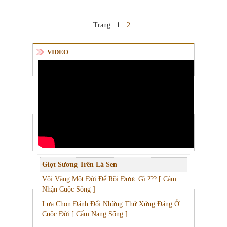
Trang
1
2
VIDEO
Giọt Sương Trên Lá Sen
Vội Vàng Một Đời Để Rồi Được Gì ??? [ Cảm
Nhận Cuộc Sống ]
Lựa Chọn Đánh Đổi Những Thứ Xứng Đáng Ở
Cuộc Đời [ Cẩm Nang Sống ]