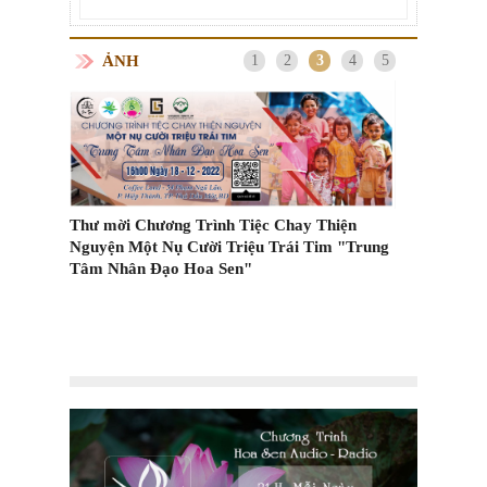
ẢNH
1
2
3
4
5
Thư mời Chương Trình Tiệc Chay Thiện
Nguyện Một Nụ Cười Triệu Trái Tim "Trung
Các kiểu vận
Tâm Nhân Đạo Hoa Sen"
m Trên
cách ly tại n
ốc?
n trọng