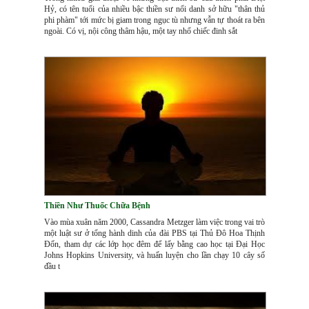
Hỷ, có tên tuổi của nhiều bậc thiền sư nổi danh sở hữu "thân thủ
phi phàm" tới mức bị giam trong ngục tù nhưng vẫn tự thoát ra bên
ngoài. Có vị, nội công thâm hậu, một tay nhổ chiếc đinh sắt
Thiền Như Thuốc Chữa Bệnh
Vào mùa xuân năm 2000, Cassandra Metzger làm việc trong vai trò
một luật sư ở tổng hành dinh của đài PBS tại Thủ Đô Hoa Thịnh
Đốn, tham dự các lớp học đêm để lấy bằng cao học tại Đại Học
Johns Hopkins University, và huấn luyện cho lần chạy 10 cây số
đầu t