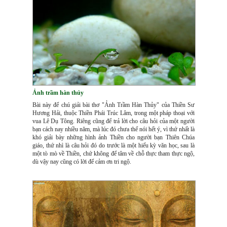
Ảnh trầm hàn thủy
Bài này để chú giải bài thơ "Ảnh Trầm Hàn Thủy" của Thiền Sư
Hương Hải, thuộc Thiền Phái Trúc Lâm, trong một pháp thoại với
vua Lê Dụ Tông. Riêng cũng để trả lời cho câu hỏi của một người
bạn cách nay nhiều năm, mà lúc đó chưa thể nói hết ý, vì thứ nhất là
khó giải bày những hình ảnh Thiền cho người bạn Thiên Chúa
giáo, thứ nhì là câu hỏi đó do trước là một hiếu kỳ văn học, sau là
một tò mò về Thiền, chứ không để tâm về chỗ thực tham thực ngộ,
dù vậy nay cũng có lời để cảm ơn tri ngộ.