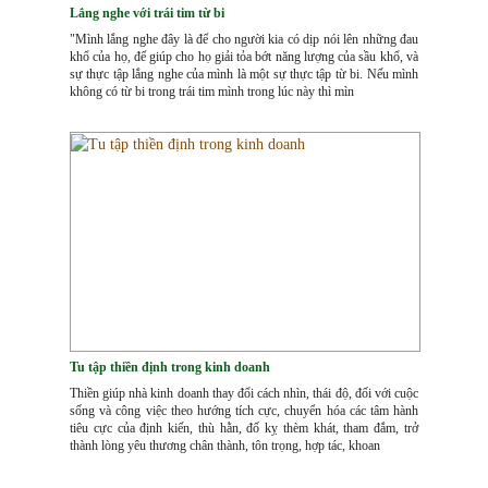
Lắng nghe với trái tim từ bi
"Mình lắng nghe đây là để cho người kia có dịp nói lên những đau
khổ của họ, để giúp cho họ giải tỏa bớt năng lượng của sầu khổ, và
sự thực tập lắng nghe của mình là một sự thực tập từ bi. Nếu mình
không có từ bi trong trái tim mình trong lúc này thì mìn
Tu tập thiền định trong kinh doanh
Thiền giúp nhà kinh doanh thay đổi cách nhìn, thái độ, đối với cuộc
sống và công việc theo hướng tích cực, chuyển hóa các tâm hành
tiêu cực của định kiến, thù hằn, đố kỵ thèm khát, tham đắm, trở
thành lòng yêu thương chân thành, tôn trọng, hợp tác, khoan