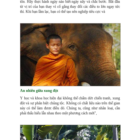
tốn. Hãy thực hành ngày nào biết ngày nấy và chắc bước. Bắt đầu
từ vị trí của bạn thay vì cố gắng thay đổi các điều to lớn ngay tức
thì. Khi bạn lầm lạc, bạn có thể tạo nên nghiệp tiêu cực và
An nhiên giữa xung đột
Y học và khoa học hiện đại không thể chấm dứt chiến tranh, xung
đột và sự phân biệt chủng tộc. Không có chất liệu nào trên thế gian
này có thể làm được điều đó. Chúng ta, cũng như nhân loại, cần
phải thấu hiểu lẫn nhau theo một phương cách mới",