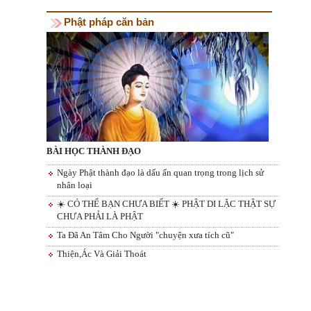
Phật pháp căn bản
BÀI HỌC THÀNH ĐẠO
Ngày Phật thành đạo là dấu ấn quan trọng trong lịch sử
nhân loại
☀️ CÓ THỂ BẠN CHƯA BIẾT ☀️ PHẬT DI LẶC THẬT SỰ
CHƯA PHẢI LÀ PHẬT
Ta Đã An Tâm Cho Người "chuyện xưa tích cũ"
Thiện,Ác Và Giải Thoát