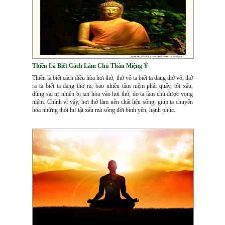
Thiền Là Biết Cách Làm Chủ Thân Miệng Ý
Thiền là biết cách điều hòa hơi thở, thở vô ta biết ta đang thở vô, thở
ra ta biết ta đang thở ra, bao nhiêu tâm niệm phải quấy, tốt xấu,
đúng sai tự nhiên bị tan hòa vào hơi thở, do ta làm chủ được vọng
niệm. Chính vì vậy, hơi thở làm nên chất liệu sống, giúp ta chuyển
hóa những thói hư tật xấu mà sống đời bình yên, hạnh phúc.