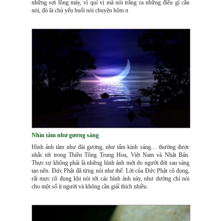
những sợi lông mày, vì quí vị mà nói trắng ra những điều gì cần
nói, đó là chủ yếu buổi nói chuyện hôm n
Nhìn tâm như gương sáng
Hình ảnh tâm như đài gương, như tấm kính sáng… thường được
nhắc tới trong Thiền Tông Trung Hoa, Việt Nam và Nhật Bản.
Thực sự không phải là những hình ảnh mới do người đời sau sáng
tạo nên. Đức Phật đã từng nói như thế. Lời của Đức Phật cô đọng,
rất mực cô đọng khi nói tới các hình ảnh này, như dường chỉ nói
cho một số ít người và không cần giảỉ thích nhiều.