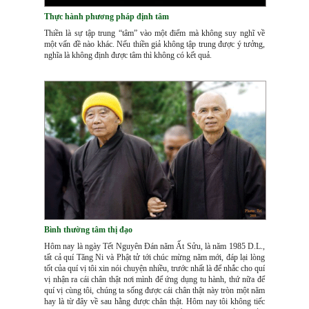
Thực hành phương pháp định tâm
Thiền là sự tập trung “tâm” vào một điểm mà không suy nghĩ về
một vấn đề nào khác. Nếu thiền giả không tập trung được ý tưởng,
nghĩa là không định được tâm thì không có kết quả.
Bình thường tâm thị đạo
Hôm nay là ngày Tết Nguyên Đán năm Ất Sửu, là năm 1985 D.L.,
tất cả quí Tăng Ni và Phật tử tới chúc mừng năm mới, đáp lại lòng
tốt của quí vị tôi xin nói chuyện nhiều, trước nhất là để nhắc cho quí
vị nhận ra cái chân thật nơi mình để ứng dụng tu hành, thứ nữa để
quí vị cùng tôi, chúng ta sống được cái chân thật này tròn một năm
hay là từ đây về sau hằng được chân thật. Hôm nay tôi không tiếc