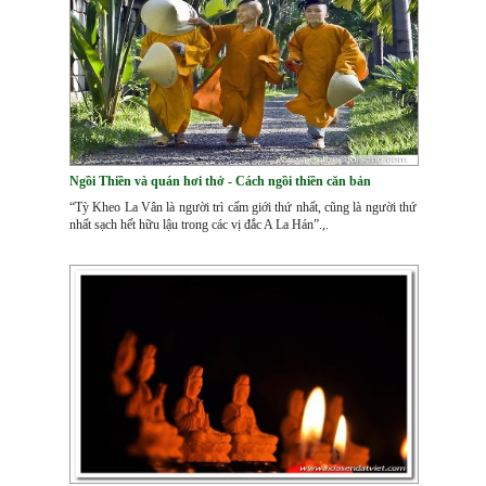
Ngồi Thiền và quán hơi thở - Cách ngồi thiền căn bản
“Tỳ Kheo La Vân là người trì cấm giới thứ nhất, cũng là người thứ
nhất sạch hết hữu lậu trong các vị đắc A La Hán”.,.