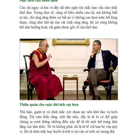
Mục đích của thiền định
Cho dù ngay cả khi có đầy đủ tiện nghi vật chất, bạn vẫn cảm thấy
khổ đau. Trong thực tế, càng sở hữu nhiều của cải, mà không biết
tri túc, thì càng tăng thêm sự bất an vì không sao thoả mãn hết lòng
tham, cũng như khi tài sản vật chất càng tăng, thì nó cũng không
thể ảnh hưỡng hoặc cắt giảm được gốc rễ của khổ đau.
Thiền quán cho cuộc đời tích cực hơn
Thù hận, ganh tỵ và dính mắc cực đoan tạo nên khổ đau và kích
động. Tôi cảm thấy rằng, một lần nữa, đấy là từ bi có thể giúp
chúng ta vượt thắng những điều này để đi tới một thể trạng tĩnh
lặng của tâm thức. Từ bi không phải chỉ là tử tế với bạn bè của quý
vị. Đó là dính mắc hay luyến ái bởi vì nó căn cứ trên sự mong đợi.