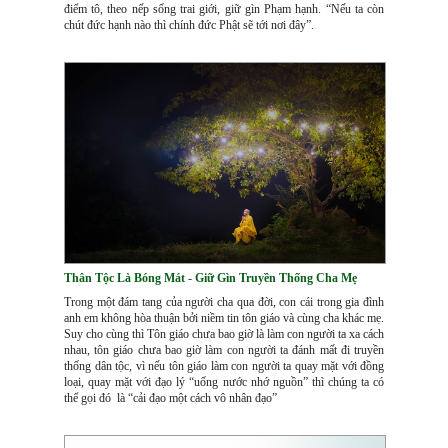
điểm tô, theo nếp sống trai giới, giữ gìn Phạm hạnh. “Nếu ta còn
chút đức hạnh nào thì chính đức Phật sẽ tới nơi đây”.
Thân Tộc Là Bóng Mát - Giữ Gìn Truyền Thống Cha Mẹ
Trong một đám tang của người cha qua đời, con cái trong gia đình
anh em không hòa thuận bởi niềm tin tôn giáo và cùng cha khác mẹ.
Suy cho cùng thì Tôn giáo chưa bao giờ là làm con người ta xa cách
nhau, tôn giáo chưa bao giờ làm con người ta đánh mất đi truyền
thống dân tộc, vì nếu tôn giáo làm con người ta quay mặt với đồng
loại, quay mặt với đạo lý “uống nước nhớ nguồn” thì chúng ta có
thể gọi đó là “cải đạo một cách vô nhân đạo”