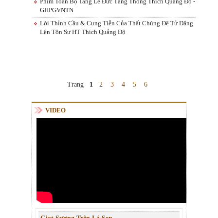
Phim Toàn Bộ Tang Lễ Đức Tăng Thống Thích Quảng Độ -
GHPGVNTN
Lời Thỉnh Cầu & Cung Tiễn Của Thất Chúng Đệ Tử Dâng
Lên Tôn Sư HT Thích Quảng Độ
Trang
1
2
3
4
5
6
VIDEO