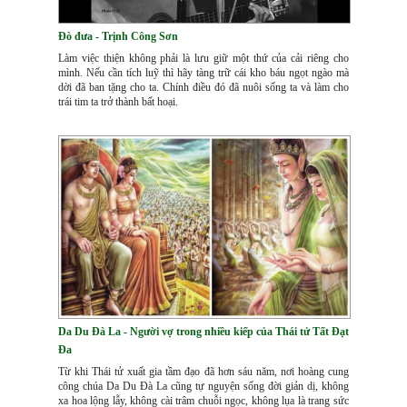
Đò đưa - Trịnh Công Sơn
Làm việc thiện không phải là lưu giữ một thứ của cải riêng cho
mình. Nếu cần tích luỹ thì hãy tàng trữ cái kho báu ngọt ngào mà
dời đã ban tặng cho ta. Chính điều đó đã nuôi sống ta và làm cho
trái tim ta trở thành bất hoại.
Da Du Đà La - Người vợ trong nhiều kiếp của Thái tử Tất Đạt
Đa
Từ khi Thái tử xuất gia tầm đạo đã hơn sáu năm, nơi hoàng cung
công chúa Da Du Đà La cũng tự nguyện sống đời giản dị, không
xa hoa lộng lẫy, không cài trâm chuỗi ngọc, không lụa là trang sức