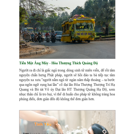
Tiễn Một Áng Mây - Hòa Thượng Thích Quảng Độ
Người ra đi chỉ là giấc ngủ trong dòng sinh tử miên viễn, để rồi tâm
nguyện chấn hưng Phật pháp, người sẽ hồi đáo ta bà tiếp tục tâm
nguyện xa xưa.”người nằm ngủ từ ngàn năm thấp thoáng – ta bước
qua ngôn ngữ rụng hai lần” cố đại lão Hòa Thượng Thượng Trí Hạ
Quang và Bò tát Vô úy Đại lão HT Thượng Quảng Hạ Độ, xem
nhục thân chỉ là tro bụi, vì thế di huấn cho pháp tử không tràng hoa
phúng điếu, đơn giản đến độ không thể đơn giản hơn.