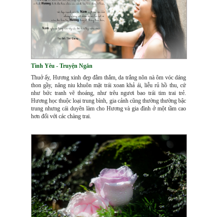
Tình Yêu - Truyện Ngắn
Thuở ấy, Hương xinh đẹp đằm thắm, da trắng nõn nà ôm vóc dáng
thon gầy, nâng niu khuôn mặt trái xoan khả ái, liễu rủ hồ thu, cứ
như bức tranh vẽ thoáng, như trêu ngươi bao trái tim trai trẻ.
Hương học thuộc loại trung bình, gia cảnh cũng thường thường bậc
trung nhưng cái duyên làm cho Hương và gia đình ở một tầm cao
hơn đối với các chàng trai.