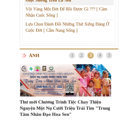
Giọt Sương Trên Lá Sen
Vội Vàng Một Đời Để Rồi Được Gì ??? [ Cảm
Nhận Cuộc Sống ]
Lựa Chọn Đánh Đổi Những Thứ Xứng Đáng Ở
Cuộc Đời [ Cẩm Nang Sống ]
ẢNH
1
2
3
4
5
Thư mời Chương Trình Tiệc Chay Thiện
Nguyện Một Nụ Cười Triệu Trái Tim "Trung
Các kiểu vận
Tâm Nhân Đạo Hoa Sen"
m Trên
cách ly tại n
ốc?
n trọng