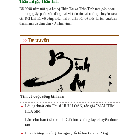
Thần Tài gặp Thần Tình
Đã 3000 năm trôi qua hai vị Thần Tài và Thần Tình mới gặp nhau .
. . trong giây phút xúc động hai vị thần ôn lại những chuyện xưa
cũ. Rồi khi nói về công việc, hai vị thần nói về việc lợi ích của bản
thân mình đã đem đến với nhân gian.
Tự truyện
Tìm về cuộc sống bình an
Lời tự thuật của Thi sĩ HỮU LOAN, tác giả "MÀU TÍM
HOA SIM"
Làm chủ bản thân mình: Gió lớn không lay chuyển được
núi
Hòa thượng xuống địa ngục, đồ tể lên thiên đường