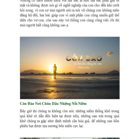
Nhưng có điều muốn thưa với hai bác là nhờ hai bác phải giữ bí
mật và không được nói gì về nghề nghiệp của con cho đến khi cưới
hỏi xong, vì con sợ mọi người nói ra nói vô chúng con không môn
đăng hộ đối, hai bác giúp con vì một phần con cũng muốn giữ thể
diện cho vợ con, còn sau này vợ chồng con cùng công việc rồi thì
mọi người biết cũng không sao ạ.
Côn Đảo Nơi Chôn Dấu Những Nỗi Niềm
Bây giờ thì chúng ta không còn nói: những niềm thống khổ trong
quá khứ sẽ dẫn đến hiện tại được nữa, những oan trái trong quá
khứ chúng ta gặp như định mệnh cần hóa giả, để những oan hồn
phiêu bạt được tựa nương bên miền cực lạc.