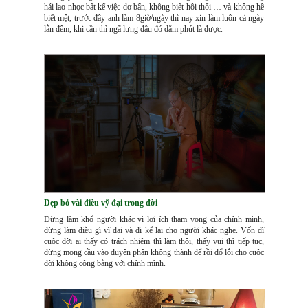
hái lao nhọc bất kể việc dơ bẩn, không biết hôi thối … và không hề
biết mệt, trước đây anh làm 8giờ/ngày thì nay xin làm luôn cả ngày
lẫn đêm, khi cần thì ngã lưng đâu đó dăm phút là được.
Dẹp bỏ vài đièu vỹ đại trong đời
Đừng làm khổ người khác vì lợi ích tham vọng của chính mình,
đừng làm điều gì vĩ đại và đi kể lại cho người khác nghe. Vốn dĩ
cuộc đời ai thấy có trách nhiệm thì làm thôi, thấy vui thì tiếp tục,
đừng mong cầu vào duyên phận không thành để rồi đổ lỗi cho cuộc
đời không công bằng với chính mình.