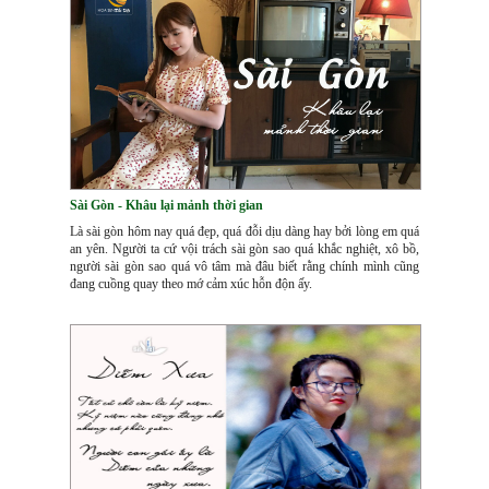
Sài Gòn - Khâu lại mảnh thời gian
Là sài gòn hôm nay quá đẹp, quá đỗi dịu dàng hay bởi lòng em quá
an yên. Người ta cứ vội trách sài gòn sao quá khắc nghiệt, xô bồ,
người sài gòn sao quá vô tâm mà đâu biết rằng chính mình cũng
đang cuồng quay theo mớ cảm xúc hỗn độn ấy.