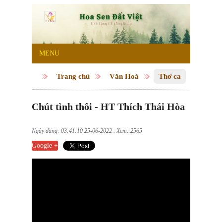
MENU
Trang chủ
Văn Hoá
Thơ ca
Chút tình thôi - HT Thích Thái Hòa
Ngày đăng: 03:41:10 25-06-2022 . Xem: 2565
Google +