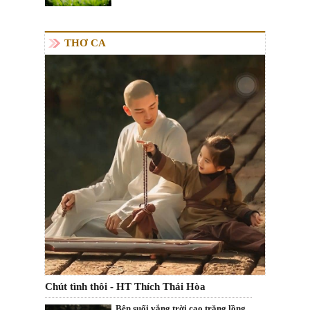
THƠ CA
Chút tình thôi - HT Thích Thái Hòa
Bên suối vắng trời cao trăng lồng