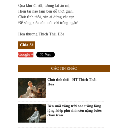
Quá khứ đi rồi, tương lai ảo mị,
Hiện tại nào làm bến đỗ thời gian.
Chút tình thôi, xin ai đừng vắt cạn.
Để sông xưa còn mãi với trăng ngàn!
Hòa thượng Thích Thái Hòa
Chia Sẻ
Google +
CÁC TIN KHÁC
Chút tình thôi - HT Thích Thái
Hòa
Bên suối vắng trời cao trăng lồng
lộng, kiếp phù sinh còn nặng bước
chân trần…