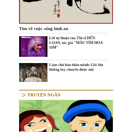
Tìm về cuộc sống bình an
Lời tự thuật của Thi sĩ HỮU
LOAN, tác giả "MÀU TÍM HOA
SIM"
Làm chủ bản thân mình: Gió lớn
không lay chuyển được núi
TRUYỆN NGẮN