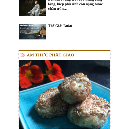
lộng, kiếp phù sinh còn nặng bước
chân trần…
Thế Giới Buồn
ẨM THỰC PHẬT GIÁO