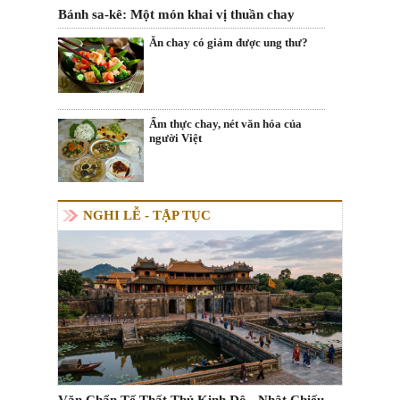
Bánh sa-kê: Một món khai vị thuần chay
Ăn chay có giảm được ung thư?
Ẩm thực chay, nét văn hóa của
người Việt
NGHI LỄ - TẬP TỤC