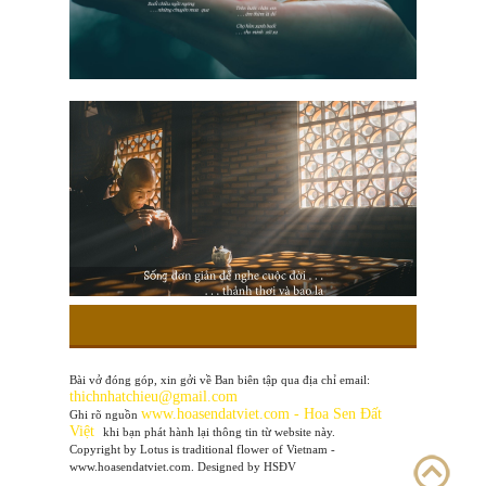
Bài vở đóng góp, xin gởi về Ban biên tập qua địa chỉ email:
thichnhatchieu@gmail.com
www
.hoasendatviet.com - Hoa Sen Đất
Ghi rõ nguồn
Việt
khi bạn phát hành lại thông tin từ website này.
Copyright by Lotus is traditional flower of Vietnam -
www.hoasendatviet.com. Designed by HSĐV