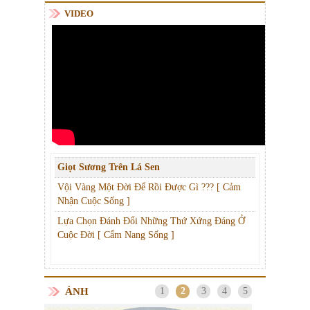
VIDEO
Giọt Sương Trên Lá Sen
Vội Vàng Một Đời Để Rồi Được Gì ??? [ Cảm
Nhận Cuộc Sống ]
Lựa Chọn Đánh Đổi Những Thứ Xứng Đáng Ở
Cuộc Đời [ Cẩm Nang Sống ]
ẢNH
1
2
3
4
5