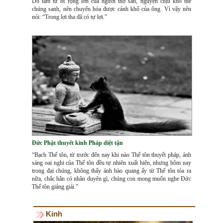
Do tâm từ bi rộng lớn của người thợ săn, nguyện chịu khổ thế
chúng sanh, nên chuyển hóa được cảnh khổ của ông. Vì vậy nên
nói: “Trong lợi tha đã có tự lợi.”
Đức Phật thuyết kinh Pháp diệt tận
“Bạch Thế tôn, từ trước đến nay khi nào Thế tôn thuyết pháp, ánh
sáng oai nghi của Thế tôn đều tự nhiên xuất hiện, nhưng hôm nay
trong đại chúng, không thấy ánh hào quang ấy từ Thế tôn tỏa ra
nữa, chắc hẳn có nhân duyên gì, chúng con mong muốn nghe Đức
Thế tôn giảng giải.”
Kinh