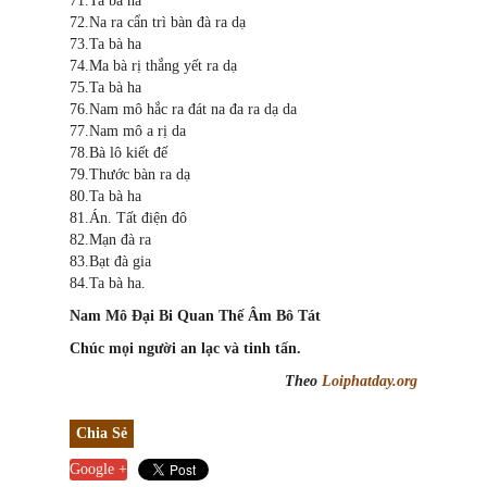
71.Ta bà ha
72.Na ra cẩn trì bàn đà ra dạ
73.Ta bà ha
74.Ma bà rị thắng yết ra dạ
75.Ta bà ha
76.Nam mô hắc ra đát na đa ra dạ da
77.Nam mô a rị da
78.Bà lô kiết đế
79.Thước bàn ra dạ
80.Ta bà ha
81.Án. Tất điện đô
82.Mạn đà ra
83.Bạt đà gia
84.Ta bà ha.
Nam Mô Đại Bi Quan Thế Âm Bô Tát
Chúc mọi người an lạc và tinh tấn.
Theo
Loiphatday.org
Chia Sẻ
Google +