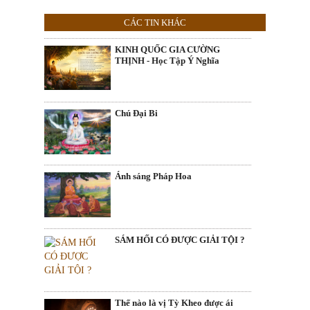
CÁC TIN KHÁC
KINH QUỐC GIA CƯỜNG
THỊNH - Học Tập Ý Nghĩa
Chú Đại Bi
Ánh sáng Pháp Hoa
SÁM HỐI CÓ ĐƯỢC GIẢI TỘI ?
Thế nào là vị Tỳ Kheo được ái