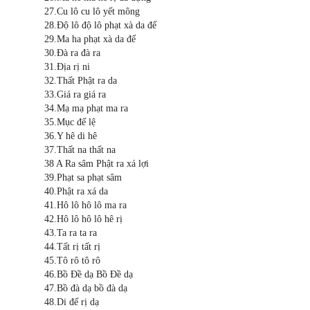
27.Cu lô cu lô yết mông
28.Độ lô độ lô phạt xà da đế
29.Ma ha phạt xà da đế
30.Đà ra đà ra
31.Địa rị ni
32.Thất Phật ra da
33.Giá ra giá ra
34.Mạ mạ phạt ma ra
35.Mục đế lệ
36.Y hê di hê
37.Thất na thất na
38 A Ra sâm Phật ra xá lợi
39.Phạt sa phạt sâm
40.Phật ra xá da
41.Hô lô hô lô ma ra
42.Hô lô hô lô hê rị
43.Ta ra ta ra
44.Tất rị tất rị
45.Tô rô tô rô
46.Bồ Đề dạ Bồ Đề dạ
47.Bồ đà dạ bồ đà dạ
48.Di đế rị dạ