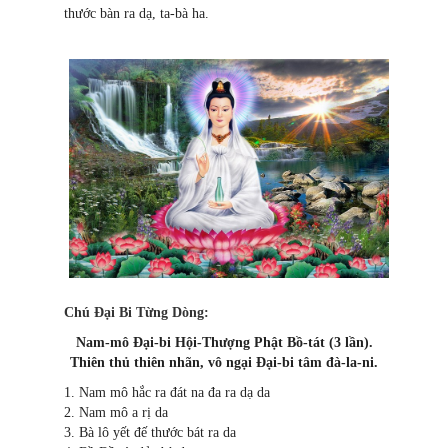
thước bàn ra dạ, ta-bà ha.
Chú Đại Bi Từng Dòng:
Nam-mô Đại-bi Hội-Thượng Phật Bồ-tát (3 lần).
Thiên thủ thiên nhãn, vô ngại Đại-bi tâm đà-la-ni.
1. Nam mô hắc ra đát na đa ra dạ da
2. Nam mô a rị da
3. Bà lô yết đế thước bát ra da