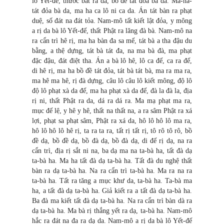
lô Yết-đế, thước bát ra da, bồ đề tát đỏa bà da. Ma-ha-
tát đỏa bà da, ma ha ca lô ni ca da. Án tát bàn ra phạt
duệ, số đát na đát tỏa. Nam-mô tất kiết lật đỏa, y mông
a rị da bà lô Yết-đế, thất Phật ra lăng đà bà. Nam-mô na
ra cẩn trì hê rị, ma ha bàn đa sa mế, tát bà a tha đậu du
bằng, a thệ dựng, tát bà tát đa, na ma bà đà, ma phạt
đặc đậu, đát điệt tha. Án a bà lô hê, lô ca đế, ca ra đế,
di hê rị, ma ha bồ đề tát đỏa, tát bà tát bà, ma ra ma ra,
ma hê ma hê, rị đà dựng, câu lô câu lô kiết mông, độ lô
độ lô phạt xà da đế, ma ha phạt xà da đế, đà la đà la, địa
rị ni, thất Phật ra da, dá ra dá ra. Ma mạ phạt ma ra,
mục đế lệ, y hê y hê, thất na thất na, a ra sâm Phật ra xá
lợi, phạt sa phạt sâm, Phật ra xá da, hô lô hô lô ma ra,
hô lô hô lô hê rị, ta ra ta ra, tất rị tất rị, tô rô tô rô, bồ
đề dạ, bồ đề dạ, bồ đà dạ, bồ đà dạ, di đế rị dạ, na ra
cẩn trì, địa rị sắt ni na, ba dạ ma na ta-bà ha, tất đà dạ
ta-bà ha. Ma ha tất đà dạ ta-bà ha. Tất đà du nghệ thất
bàn ra dạ ta-bà ha. Na ra cẩn trì ta-bà ha. Ma ra na ra
ta-bà ha. Tất ra tăng a mục khư da, ta-bà ha. Ta-bà ma
ha, a tất đà dạ ta-bà ha. Giả kiết ra a tất đà dạ ta-bà ha.
Ba đà ma kiết tất đà dạ ta-bà ha. Na ra cẩn trì bàn dà ra
dạ ta-bà ha. Ma bà rị thắng yết ra dạ, ta-bà ha. Nam-mô
hắc ra đát na đa ra dạ da. Nam-mô a rị da bà lô Yết-đế