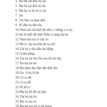
4. Bồ Đề tát đỏa bà da
5. Ma ha tát đỏa bà da
6. Ma ha ca lô ni ca da
7. Án
8. Tát bàn ra phạt duệ
9. Số đát na đát tỏa
10.Nam mô tất kiết lật đỏa y mông a rị da
11.Bà lô kiết đế thất Phật ra lăng đà bà
12.Nam mô na ra cẩn trì
13.Hê rị, ma ha bàn đa sa mế
14.Tát bà a tha đậu du bằng
15.A thệ dựng
16.Tát bà tát đa (Na ma bà tát đa)
17.Na ma bà dà
18.Ma phạt đạt đậu đát điệt tha
19.Án. A bà lô hê
20.Lô ca đế
21.Ca ra đế
22.Di hê rị
23.Ma ha bồ đề tát đỏa
24.Tát bà tát bà
25.Ma ra ma ra
26.Ma hê ma hê rị đà dựng