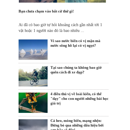
Bạn chưa chạm vào bất cứ thứ gì!
Ai đã có bao giờ tự hỏi khoảng cách gần nhất tới 1
vật hoặc 1 người nào đó là bao nhiêu ...
Vì sao nước biển có vị mặn mà
nước sông hồ lại có vị ngọt?
Tại sao chúng ta không bao giờ
quên cách đi xe đạp?
4 điều thú vị về loài kiến, có thể
"dạy" cho con người những bài học
giá trị
Cá heo, mòng biển, mạng nhện:
Đừng bỏ qua những dấu hiệu bởi
cơn bão sẽ đến!