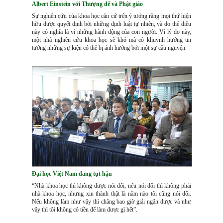
Albert Einstein với Thượng đế và Phật giáo
Sự nghiên cứu của khoa học căn cứ trên ý tưởng rằng mọi thứ hiện
hữu được quyết định bởi những định luật tự nhiên, và do thế điều
này có nghĩa là vì những hành động của con người. Vì lý do này,
một nhà nghiên cứu khoa học sẽ khó mà có khuynh hướng tin
tưởng những sự kiện có thể bị ảnh hưởng bởi một sự cầu nguyện.
Đại học Việt Nam đang tụt hậu
“Nhà khoa học thì không được nói dối, nếu nói dối thì không phải
nhà khoa học, nhưng xin thành thật là năm nào tôi cũng nói dối.
Nếu không làm như vậy thì chẳng bao giờ giải ngân được và như
vậy thì tôi không có tiền để làm được gì hết”.