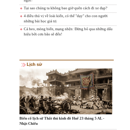
ngọt?
Tại sao chúng ta không bao giờ quên cách đi xe đạp?
4 điều thú vị về loài kiến, có thể "dạy" cho con người
những bài học giá trị
Cá heo, mòng biển, mạng nhện: Đừng bỏ qua những dấu
hiệu bởi cơn bão sẽ đến!
Lịch sử
Biến cố lịch sử Thất thủ kinh đô Huế 23 tháng 5 AL -
Nhật Chiếu