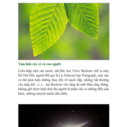
Tâm linh cây cỏ và con người
Giữa thập niên sáu mươi, nhà Bác học Cleve Backster chế ra máy
Dò Nói Dối, người Mỹ gọi là Lie Detector hay Polygraph, máy này
có thể phát hiện những thay đổi về mạch đập, những bất thường
của nhịp thở ..v..v... mà Backster cho rằng do tinh thần căng thẳng,
không giữ được bình tĩnh khi người bị thẩm vấn có những điều uẩn
khúc, những chuyện muốn dấu diếm.