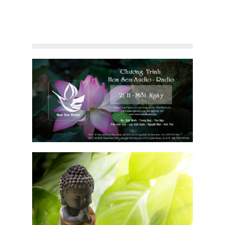
ốc?
n trọng