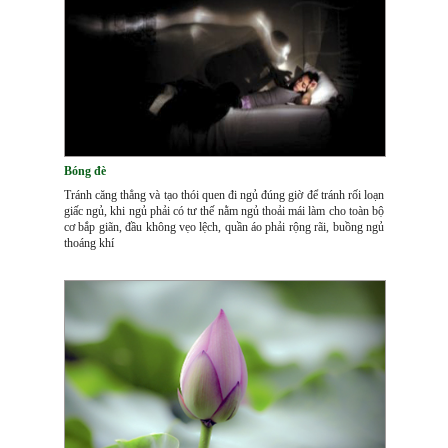
Bóng đè
Tránh căng thẳng và tạo thói quen đi ngủ đúng giờ để tránh rối loạn
giấc ngủ, khi ngủ phải có tư thế nằm ngủ thoải mái làm cho toàn bộ
cơ bắp giãn, đầu không vẹo lệch, quần áo phải rộng rãi, buồng ngủ
thoáng khí