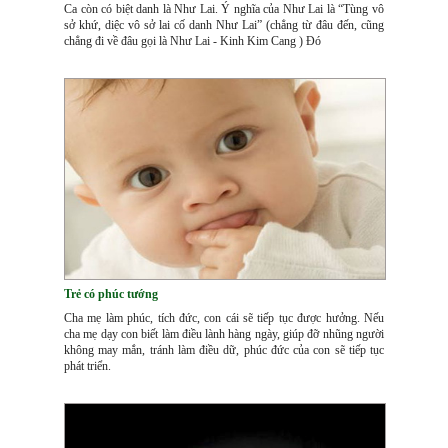
Ca còn có biệt danh là Như Lai. Ý nghĩa của Như Lai là “Tùng vô
sở khứ, diệc vô sở lai cố danh Như Lai” (chẳng từ đâu đến, cũng
chẳng đi về đâu gọi là Như Lai - Kinh Kim Cang ) Đó
Trẻ có phúc tướng
Cha mẹ làm phúc, tích đức, con cái sẽ tiếp tục được hưởng. Nếu
cha mẹ dạy con biết làm điều lành hàng ngày, giúp đỡ nhũng người
không may mắn, tránh làm điều dữ, phúc đức của con sẽ tiếp tục
phát triển.