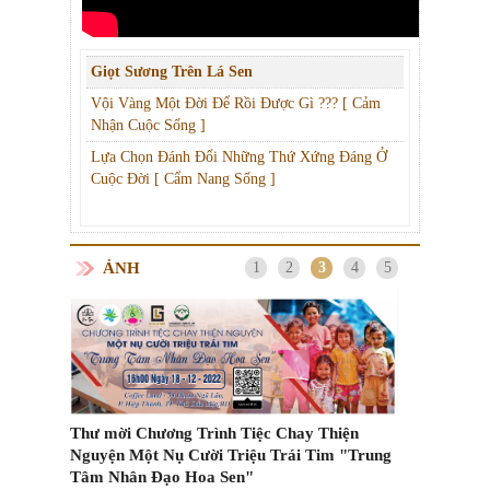
Giọt Sương Trên Lá Sen
Vội Vàng Một Đời Để Rồi Được Gì ??? [ Cảm
Nhận Cuộc Sống ]
Lựa Chọn Đánh Đổi Những Thứ Xứng Đáng Ở
Cuộc Đời [ Cẩm Nang Sống ]
ẢNH
1
2
3
4
5
Thư mời Chương Trình Tiệc Chay Thiện
Nguyện Một Nụ Cười Triệu Trái Tim "Trung
Các kiểu vận
Tâm Nhân Đạo Hoa Sen"
m Trên
cách ly tại n