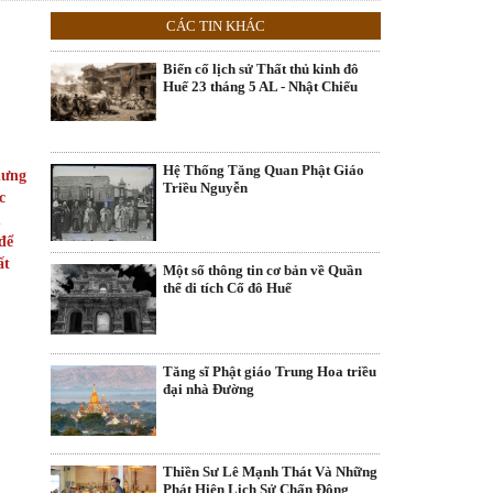
CÁC TIN KHÁC
Biến cố lịch sử Thất thủ kinh đô
Huế 23 tháng 5 AL - Nhật Chiếu
Hệ Thống Tăng Quan Phật Giáo
hưng
Triều Nguyễn
c
m
để
ất
Một số thông tin cơ bản về Quần
thể di tích Cố đô Huế
Tăng sĩ Phật giáo Trung Hoa triều
đại nhà Đường
Thiền Sư Lê Mạnh Thát Và Những
Phát Hiện Lịch Sử Chấn Động