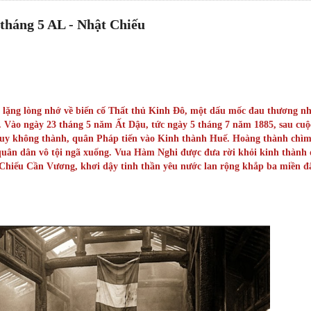
 tháng 5 AL - Nhật Chiếu
i lặng lòng nhớ về biến cố Thất thủ Kinh Đô, một dấu mốc đau thương n
ộc. Vào ngày 23 tháng 5 năm Ất Dậu, tức ngày 5 tháng 7 năm 1885, sau cuộ
huy không thành, quân Pháp tiến vào Kinh thành Huế. Hoàng thành chì
 quân dân vô tội ngã xuống. Vua Hàm Nghi được đưa rời khỏi kinh thành 
n Chiếu Cần Vương, khơi dậy tinh thần yêu nước lan rộng khắp ba miền đ