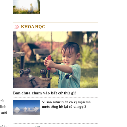
KHOA HỌC
Bạn chưa chạm vào bất cứ thứ gì!
 tử
Vì sao nước biển có vị mặn mà
nước sông hồ lại có vị ngọt?
linh
g một
 hương