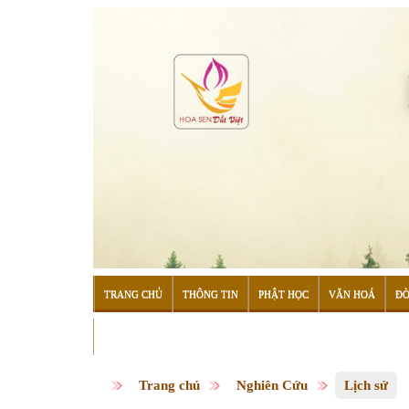
TRANG CHỦ
THÔNG TIN
PHẬT HỌC
VĂN HOÁ
ĐỜ
ĐỌC SÁCH
Trang chủ
Nghiên Cứu
Lịch sử