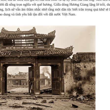
ười đã sống trọn nghĩa với quê hương. Giữa dòng Hương Giang lặng lờ trôi, d
, lịch sử vẫn âm thầm nhắc nhở rằng một dân tộc biết trân trọng quá khứ sẽ 
ao dung và tình yêu bất tận đối với đất nước Việt Nam.