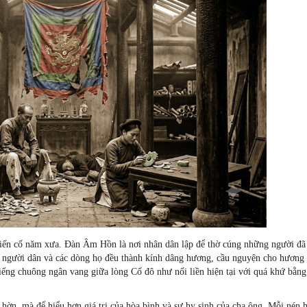
biến cố năm xưa. Đàn Âm Hồn là nơi nhân dân lập để thờ cúng những người đã
 người dân và các dòng họ đều thành kính dâng hương, cầu nguyện cho hương 
iếng chuông ngân vang giữa lòng Cố đô như nối liền hiện tại với quá khứ bằn
hờn, mà để hiểu hơn giá trị của hòa bình và sự hy sinh của cha ông. Mỗi nén