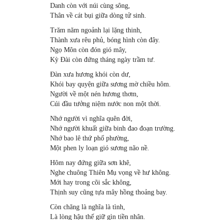
Danh còn với núi cùng sông,
Thân về cát bụi giữa dòng tử sinh.
Trăm năm ngoảnh lại lặng thinh,
Thành xưa rêu phủ, bóng hình còn đây.
Ngọ Môn còn đón gió mây,
Kỳ Đài còn đứng tháng ngày trầm tư.
Đàn xưa hương khói còn dư,
Khói bay quyện giữa sương mờ chiều hôm.
Người về một nén hương thơm,
Cúi đầu tưởng niệm nước non một thời.
Nhớ người vì nghĩa quên đời,
Nhớ người khuất giữa binh đao đoạn trường.
Nhớ bao lê thứ phố phường,
Một phen ly loạn gió sương não nề.
Hôm nay đứng giữa sơn khê,
Nghe chuông Thiên Mụ vọng về hư không.
Mới hay trong cõi sắc không,
Thịnh suy cũng tựa mây hồng thoảng bay.
Còn chăng là nghĩa là tình,
Là lòng hậu thế giữ gìn tiền nhân.