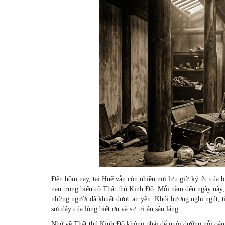
Đến hôm nay, tại Huế vẫn còn nhiều nơi lưu giữ ký ức của 
nạn trong biến cố Thất thủ Kinh Đô. Mỗi năm đến ngày này,
những người đã khuất được an yên. Khói hương nghi ngút, t
sợi dây của lòng biết ơn và sự tri ân sâu lắng.
Nhớ về Thất thủ Kinh Đô không phải để nuôi dưỡng nỗi oán 