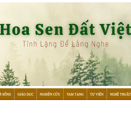
I SỐNG
GIÁO DỤC
NGHIÊN CỨU
TAM TẠNG
TỰ VIỆN
NGHỆ THUẬT