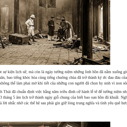
ột sự kiện lịch sử, mà còn là ngày tưởng niệm những linh hồn đã nằm xuống g
hân, bao tiếng khóc hòa cùng tiếng chuông chùa đã trở thành ký ức đau đáu củ
 không thể làm phai mờ khí tiết của những con người đã chọn hy sinh vì non sô
nh Thái đã chuẩn định việc hằng năm triều đình cử hành lễ tế để tưởng niệm n
 tháng 5 âm lịch trở thành ngày giỗ chung của biết bao oan hồn đã khuất. Ngh
 lời nhắc nhở các thế hệ sau phải gìn giữ lòng trung nghĩa và tình yêu quê hư