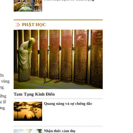
PHẬT HỌC
iữa
a vùng
ng.
Tam Tạng Kinh Điển
hững
i lễ
Quang năng và sự chứng đắc
ơng.
Nhận thức cảm thọ