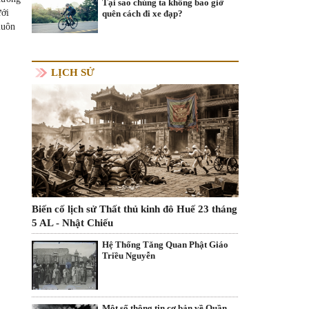
Tại sao chúng ta không bao giờ
ưới
quên cách đi xe đạp?
luôn
LỊCH SỬ
Biến cố lịch sử Thất thủ kinh đô Huế 23 tháng
5 AL - Nhật Chiếu
Hệ Thống Tăng Quan Phật Giáo
Triều Nguyễn
Một số thông tin cơ bản về Quần