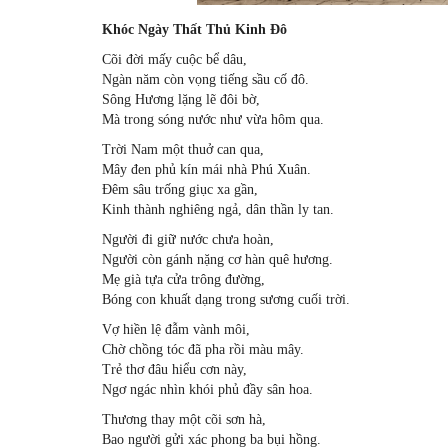
Khóc Ngày Thất Thủ Kinh Đô
Cõi đời mấy cuộc bể dâu,
Ngàn năm còn vọng tiếng sầu cố đô.
Sông Hương lặng lẽ đôi bờ,
Mà trong sóng nước như vừa hôm qua.
Trời Nam một thuở can qua,
Mây đen phủ kín mái nhà Phú Xuân.
Đêm sâu trống giục xa gần,
Kinh thành nghiêng ngả, dân thần ly tan.
Người đi giữ nước chưa hoàn,
Người còn gánh nặng cơ hàn quê hương.
Mẹ già tựa cửa trông đường,
Bóng con khuất dạng trong sương cuối trời.
Vợ hiền lệ đẫm vành môi,
Chờ chồng tóc đã pha rồi màu mây.
Trẻ thơ đâu hiểu cơn này,
Ngơ ngác nhìn khói phủ đầy sân hoa.
Thương thay một cõi sơn hà,
Bao người gửi xác phong ba bụi hồng.