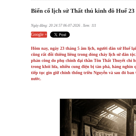
Biến cố lịch sử Thất thủ kinh đô Huế 23
Ngày đăng: 20:24:57 06-07-2026 . Xem: 111
Google +
Hôm nay, ngày 23 tháng 5 âm lịch, người dân xứ Huế lạ
cũng rất đỗi thiêng liêng trong dòng chảy lịch sử dân t
phản công do phụ chính đại thần Tôn Thất Thuyết chỉ 
trong khói lửa, nhiều cung điện bị tàn phá, hàng nghìn
tiếp tục gìn giữ chính thống triều Nguyễn và sau đó ba
nước.