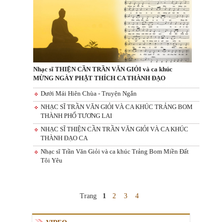
Nhạc sĩ THIỆN CẦN TRẦN VĂN GIỎI và ca khúc
MỪNG NGÀY PHẬT THÍCH CA THÀNH ĐẠO
Dưới Mái Hiên Chùa - Truyện Ngắn
NHẠC SĨ TRẦN VĂN GIỎI VÀ CA KHÚC TRẢNG BOM
THÀNH PHỐ TƯƠNG LAI
NHẠC SĨ THIỆN CẦN TRẦN VĂN GIỎI VÀ CA KHÚC
THÀNH ĐẠO CA
Nhạc sĩ Trần Văn Giỏi và ca khúc Trảng Bom Miền Đất
Tôi Yêu
Trang
1
2
3
4