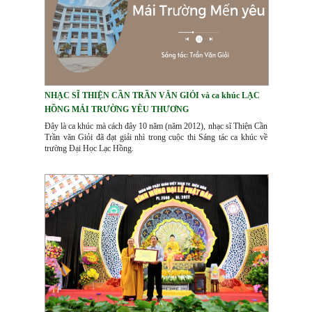
NHẠC SĨ THIỆN CẦN TRẦN VĂN GIỎI và ca khúc LẠC
HỒNG MÁI TRƯỜNG YÊU THƯƠNG
Đây là ca khúc mà cách đây 10 năm (năm 2012), nhạc sĩ Thiện Cần
Trần văn Giỏi đã đạt giải nhì trong cuộc thi Sáng tác ca khúc về
trường Đại Học Lạc Hồng.