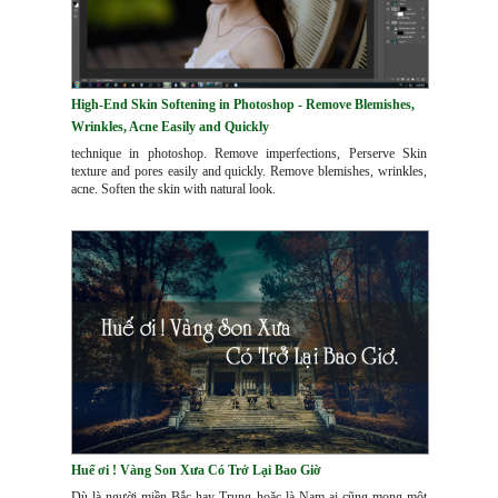
High-End Skin Softening in Photoshop - Remove Blemishes,
Wrinkles, Acne Easily and Quickly
technique in photoshop. Remove imperfections, Perserve Skin
texture and pores easily and quickly. Remove blemishes, wrinkles,
acne. Soften the skin with natural look.
Huế ơi ! Vàng Son Xưa Có Trở Lại Bao Giờ
Dù là người miền Bắc hay Trung hoặc là Nam ai cũng mong một