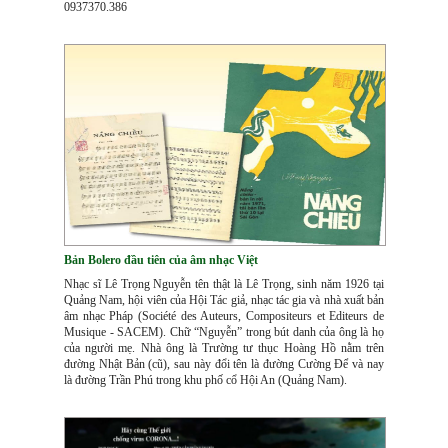
0937370.386
Bản Bolero đầu tiên của âm nhạc Việt
Nhạc sĩ Lê Trọng Nguyễn tên thật là Lê Trọng, sinh năm 1926 tại
Quảng Nam, hội viên của Hội Tác giả, nhạc tác gia và nhà xuất bản
âm nhạc Pháp (Société des Auteurs, Compositeurs et Editeurs de
Musique - SACEM). Chữ “Nguyễn” trong bút danh của ông là họ
của người mẹ. Nhà ông là Trường tư thục Hoàng Hồ nằm trên
đường Nhật Bản (cũ), sau này đổi tên là đường Cường Để và nay
là đường Trần Phú trong khu phố cổ Hội An (Quảng Nam).