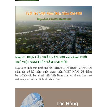
Nhạc sĩ THIỆN CẦN TRẦN VĂN GIỎI và ca khúc TUỔI
TRẺ VIỆT NAM TRÊN TẦM CAO MỚI.
Đây là ca khúc mới nhất mà NS.THIỆN CẦN TRẦN VĂN GIỎI
sáng tác để kỷ niệm ngày thanh niên VIỆT NAM 26 tháng
ba.....Chúc các bạn thanh niên Việt Nam ...quí vị và các bạn ...có
một ngày vui vẽ...an lành và thành công..!