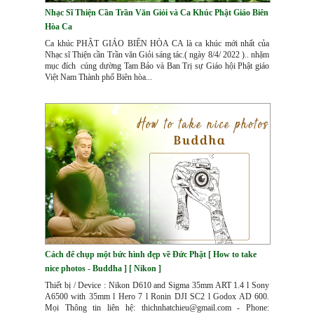
Nhạc Sĩ Thiện Cần Trần Văn Giỏi và Ca Khúc Phật Giáo Biên
Hòa Ca
Ca khúc PHẬT GIÁO BIÊN HÒA CA là ca khúc mới nhất của
Nhạc sĩ Thiện cần Trần văn Giỏi sáng tác.( ngày 8/4/ 2022 ).. nhặm
mục đích cúng dường Tam Bảo và Ban Trị sự Giáo hội Phật giáo
Việt Nam Thành phố Biên hòa...
Cách để chụp một bức hình đẹp về Đức Phật [ How to take
nice photos - Buddha ] [ Nikon ]
Thiết bị / Device : Nikon D610 and Sigma 35mm ART 1.4 l Sony
A6500 with 35mm l Hero 7 l Ronin DJI SC2 l Godox AD 600.
Mọi Thông tin liên hệ: thichnhatchieu@gmail.com - Phone: