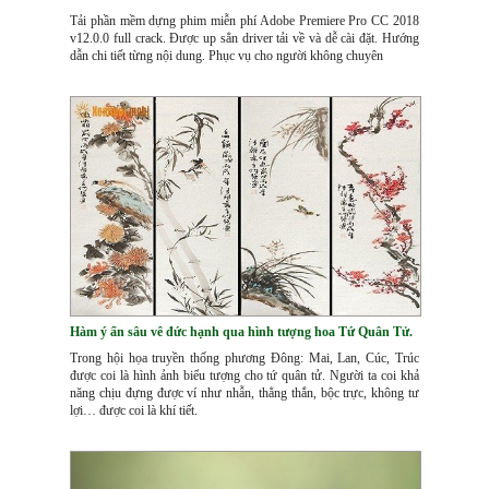
Tải phần mềm dựng phim miễn phí Adobe Premiere Pro CC 2018
v12.0.0 full crack. Được up sẳn driver tải về và dễ cài đặt. Hướng
dẫn chi tiết từng nội dung. Phục vụ cho người không chuyên
Hàm ý ẩn sâu vê đức hạnh qua hình tượng hoa Tứ Quân Tử.
Trong hội họa truyền thống phương Đông: Mai, Lan, Cúc, Trúc
được coi là hình ảnh biểu tượng cho tứ quân tử. Người ta coi khả
năng chịu đựng được ví như nhẫn, thẳng thắn, bộc trực, không tư
lợi… được coi là khí tiết.