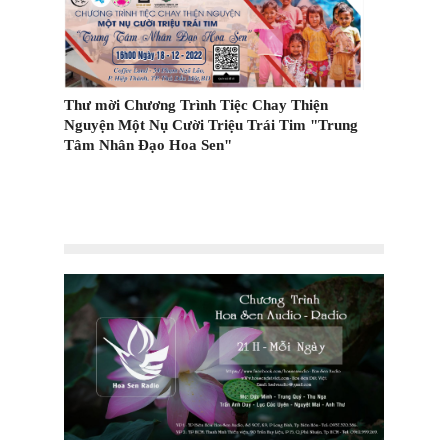
Thư mời Chương Trình Tiệc Chay Thiện
Nguyện Một Nụ Cười Triệu Trái Tim "Trung
Các kiểu vận
Tâm Nhân Đạo Hoa Sen"
m Trên
cách ly tại n
ốc?
n trọng