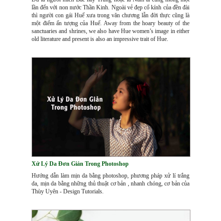
lần đến với non nước Thần Kinh. Ngoài vẻ đẹp cổ kính của đền đài
thì người con gái Huế xưa trong văn chương lẫn đời thực cũng là
một điểm ấn tượng của Huế. Away from the hoary beauty of the
sanctuaries and shrines, we also have Hue women’s image in either
old literature and present is also an impressive trait of Hue.
Xử Lý Da Đơn Giản Trong Photoshop
Hướng dẫn làm mịn da bằng photoshop, phương pháp xử lí trắng
da, mịn da bằng những thủ thuật cơ bản , nhanh chóng, cơ bản của
Thùy Uyên - Design Tutorials.