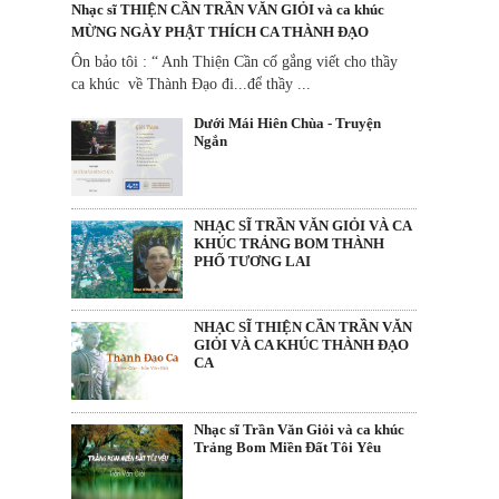
Nhạc sĩ THIỆN CẦN TRẦN VĂN GIỎI và ca khúc
MỪNG NGÀY PHẬT THÍCH CA THÀNH ĐẠO
Ôn bảo tôi : “ Anh Thiện Cần cố gắng viết cho thầy
ca khúc về Thành Đạo đi...để thầy ...
Dưới Mái Hiên Chùa - Truyện
Ngắn
NHẠC SĨ TRẦN VĂN GIỎI VÀ CA
KHÚC TRẢNG BOM THÀNH
PHỐ TƯƠNG LAI
NHẠC SĨ THIỆN CẦN TRẦN VĂN
GIỎI VÀ CA KHÚC THÀNH ĐẠO
CA
Nhạc sĩ Trần Văn Giỏi và ca khúc
Trảng Bom Miền Đất Tôi Yêu