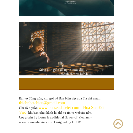
Bài vở đóng góp, xin gởi về Ban biên tập qua địa chỉ email:
thichnhatchieu@gmail.com
www
.hoasendatviet.com - Hoa Sen Đất
Ghi rõ nguồn
Việt
khi bạn phát hành lại thông tin từ website này.
Copyright by Lotus is traditional flower of Vietnam -
www.hoasendatviet.com. Designed by HSĐV