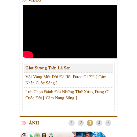
VIDEO
Giọt Sương Trên Lá Sen
Vội Vàng Một Đời Để Rồi Được Gì ??? [ Cảm
Nhận Cuộc Sống ]
Lựa Chọn Đánh Đổi Những Thứ Xứng Đáng Ở
Cuộc Đời [ Cẩm Nang Sống ]
ẢNH
1
2
3
4
5