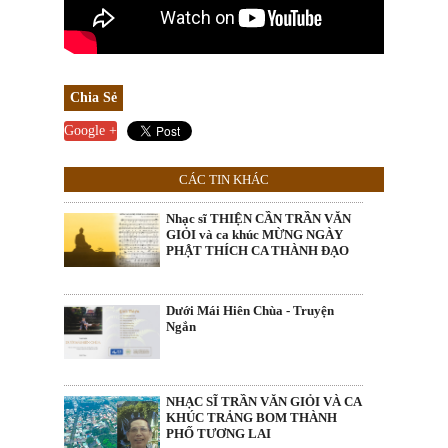
Chia Sẻ
Google +
CÁC TIN KHÁC
Nhạc sĩ THIỆN CẦN TRẦN VĂN
GIỎI và ca khúc MỪNG NGÀY
PHẬT THÍCH CA THÀNH ĐẠO
Dưới Mái Hiên Chùa - Truyện
Ngắn
NHẠC SĨ TRẦN VĂN GIỎI VÀ CA
KHÚC TRẢNG BOM THÀNH
PHỐ TƯƠNG LAI