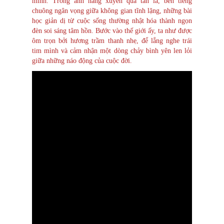
mình. Trong ánh nắng xuyên qua tán lá, bên tiếng
chuông ngân vọng giữa không gian tĩnh lặng, những bài
học giản dị từ cuộc sống thường nhật hóa thành ngọn
đèn soi sáng tâm hồn. Bước vào thế giới ấy, ta như được
ôm trọn bởi hương trầm thanh nhẹ, để lắng nghe trái
tim mình và cảm nhận một dòng chảy bình yên len lỏi
giữa những náo động của cuộc đời.