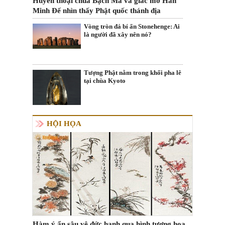
Huyền thoại chùa Bạch Mã và giấc mơ Hán
Minh Đế nhìn thấy Phật quốc thánh địa
Vòng tròn đá bí ẩn Stonehenge: Ai
là người đã xây nên nó?
Tượng Phật nằm trong khối pha lê
tại chùa Kyoto
HỘI HỌA
Hàm ý ẩn sâu vê đức hạnh qua hình tượng hoa