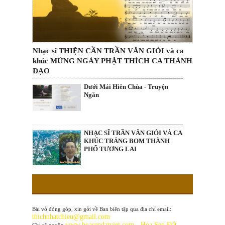
Nhạc sĩ THIỆN CẦN TRẦN VĂN GIỎI và ca
khúc MỪNG NGÀY PHẬT THÍCH CA THÀNH
ĐẠO
Dưới Mái Hiên Chùa - Truyện
Ngắn
NHẠC SĨ TRẦN VĂN GIỎI VÀ CA
KHÚC TRẢNG BOM THÀNH
PHỐ TƯƠNG LAI
Bài vở đóng góp, xin gởi về Ban biên tập qua địa chỉ email:
thichnhatchieu@gmail.com
www
.hoasendatviet.com - Hoa Sen Đất