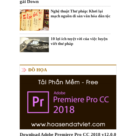
gái Down
Nghệ thuật Thư pháp: Khơi lại
mạch nguồn di sản văn hóa dân tộc
10 lợi ích tuyệt vời của việc luyện
viết thư pháp
ĐỒ HỌA
Download Adobe Premiere Pro CC 2018 v12.0.0