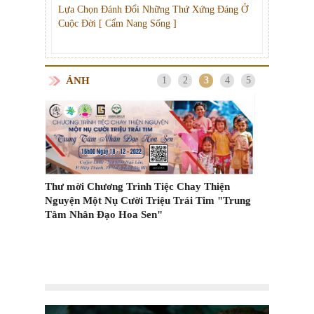
Lựa Chọn Đánh Đổi Những Thứ Xứng Đáng Ở
Cuộc Đời [ Cẩm Nang Sống ]
ẢNH
1
2
3
4
5
Thư mời Chương Trình Tiệc Chay Thiện
Nguyện Một Nụ Cười Triệu Trái Tim "Trung
Các kiểu vận
Tâm Nhân Đạo Hoa Sen"
m Trên
cách ly tại n
ốc?
n trọng