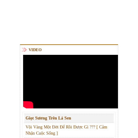
VIDEO
Giọt Sương Trên Lá Sen
Vội Vàng Một Đời Để Rồi Được Gì ??? [ Cảm
Nhận Cuộc Sống ]