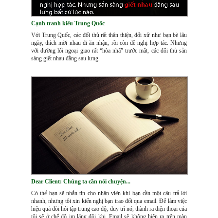
Cạnh tranh kiểu Trung Quốc
Với Trung Quốc, các đối thủ rất thân thiện, đối xử như bạn bè lâu
ngày, thích mời nhau đi ăn nhậu, rồi còn đề nghị hợp tác. Nhưng
với đường lối ngoại giao rất “hòa nhã” trước mắt, các đối thủ sẵn
sàng giết nhau đằng sau lưng.
Dear Client: Chúng ta cần nói chuyện...
Có thể bạn sẽ nhắn tin cho nhân viên khi bạn cần một câu trả lời
nhanh, nhưng tôi xin kiến nghị bạn trao đổi qua email. Để làm việc
hiệu quả đòi hỏi tập trung cao độ, duy trì nó, thành ra điện thoại của
tôi sẽ ở chế độ im lặng đôi khi. Email sẽ không hiện ra trên màn