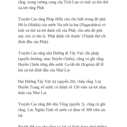
rằng, trong vương cung của Tích Lan có tinh xá tôn thờ
xá-lợi răng Phật.
Truyện Cao tăng Pháp Hiển còn cho biết trong đô phủ
Hê-la (Hiḍḍa) của nước Na-yết-la-hạt (Nagarahāra) có
tinh xá thờ xá-lợi đảnh cốt của Phật, cho nên đô phủ
này còn có tên là ‘Phật đảnh cốt thành’ (Thành thờ cốt
đỉnh đầu của Phật).
Truyện Cao tăng nhà Đường đi Tây Vực cầu pháp
(quyển thượng, mục Huyền Chiếu), cũng có ghi rằng:
Huyền Chiếu từng đến nước Ca-tất-thí (Kapiśa) để lễ
bái xá-lợi đỉnh đầu của Như Lai.
Đại Đường Tây Vực ký (quyển 20), chép rằng: Lúc
Huyền Trang về nước có thỉnh về 150 viên xá-lợi nhục
thân của Như Lai.
Truyện Cao tăng đời nhà Tống (quyển 1), cũng có ghi
rằng: Lúc Nghĩa Tịnh về nước có đem về 300 viên xá-
lợi.
Người đời sau cho rằng xá-lợi có hình dạng như những