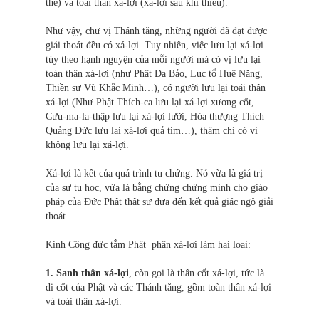
thể) và toái thân xá-lợi (xá-lợi sau khi thiêu).
Như vậy, chư vị Thánh tăng, những người đã đạt được
giải thoát đều có xá-lợi. Tuy nhiên, việc lưu lại xá-lợi
tùy theo hạnh nguyện của mỗi người mà có vị lưu lại
toàn thân xá-lợi (như Phật Đa Bảo, Lục tổ Huệ Năng,
Thiền sư Vũ Khắc Minh…), có người lưu lại toái thân
xá-lợi (Như Phật Thích-ca lưu lại xá-lợi xương cốt,
Cưu-ma-la-thập lưu lại xá-lợi lưỡi, Hòa thượng Thích
Quảng Đức lưu lại xá-lợi quả tim…), thậm chí có vị
không lưu lại xá-lợi.
Xá-lợi là kết của quá trình tu chứng. Nó vừa là giá trị
của sự tu học, vừa là bằng chứng chứng minh cho giáo
pháp của Đức Phật thật sự đưa đến kết quả giác ngộ giải
thoát.
Kinh Công đức tắm Phật phân xá-lợi làm hai loại:
1. Sanh thân xá-lợi
, còn gọi là thân cốt xá-lợi, tức là
di cốt của Phật và các Thánh tăng, gồm toàn thân xá-lợi
và toái thân xá-lợi.