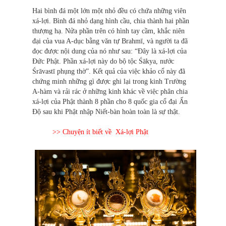
Hai bình đá một lớn một nhỏ đều có chứa những viên
xá-lợi. Bình đá nhỏ dạng hình cầu, chia thành hai phần
thượng hạ. Nửa phần trên có hình tay cầm, khắc niên
đại của vua A-dục bằng văn tự Brahmī, và người ta đã
đọc được nội dung của nó như sau: “Đây là xá-lợi của
Đức Phật. Phần xá-lợi này do bộ tộc Śākya, nước
Śrāvastī phụng thờ”. Kết quả của việc khảo cổ này đã
chứng minh những gì được ghi lại trong kinh Trường
A-hàm và rải rác ở những kinh khác về việc phân chia
xá-lợi của Phật thành 8 phần cho 8 quốc gia cổ đại Ấn
Độ sau khi Phật nhập Niết-bàn hoàn toàn là sự thật.
>> Chuyện ít biết về Xá-lợi Phật