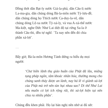
Đồng thời dân Bạt-ly nước Giá-la-phả, dân Câu-lị nước
La-ma-gia, dân chúng dòng Bà-la-môn nước Tỳ-lưu-đề,
dân chúng dòng họ Thích nước Ca-duy-la-vệ, dân
chúng dòng Lệ-xa nước Tỳ-xá-ly, và vua A-xà-thế nước
Ma-kiệt, nghe Đức Như Lai diệt độ tại rừng Sa-la ở
thành Câu-thi, đều tự nghĩ: ‘Ta nay nên đến đó chia
phần xá-lợi’.
…
Bấy giờ, Bà-la-môn Hương Tánh đứng ra hiểu dụ mọi
người:
‘Chư hiền lãnh thụ giáo huấn của Phật đã lâu, miệng
tụng pháp ngôn, tâm khoác nhân hóa, thường mong cho
chúng sanh thảy được an lành, nay há lẽ vì giành xá-lợi
của Phật mà trở nên tàn hại nhau sao? Di thể Như Lai
nếu muốn có lợi ích rộng rãi, thì xá-lợi hiện tại nên
chia ra nhiều phần’.
Chúng đều khen phải. Họ lại bàn nghị nên nhờ ai đủ sức