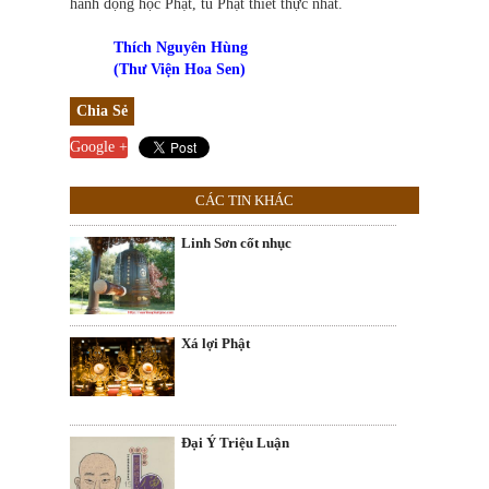
hành động học Phật, tu Phật thiết thực nhất.
Thích Nguyên Hùng
(Thư Viện Hoa Sen)
Chia Sẻ
Google +
CÁC TIN KHÁC
Linh Sơn cốt nhục
Xá lợi Phật
Ðại Ý Triệu Luận