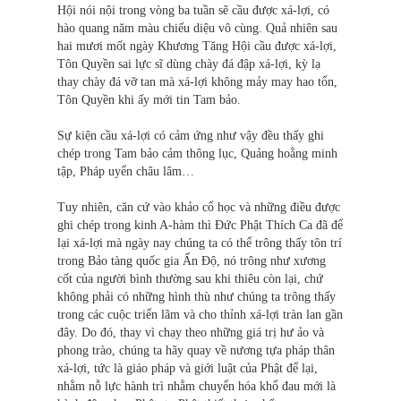
Hội nói nội trong vòng ba tuần sẽ cầu được xá-lợi, có
hào quang năm màu chiếu diệu vô cùng. Quả nhiên sau
hai mươi mốt ngày Khương Tăng Hội cầu được xá-lợi,
Tôn Quyền sai lực sĩ dùng chày đá đập xá-lợi, kỳ lạ
thay chày đá vỡ tan mà xá-lợi không mảy may hao tổn,
Tôn Quyền khi ấy mới tin Tam bảo.
Sự kiện cầu xá-lợi có cảm ứng như vậy đều thấy ghi
chép trong Tam bảo cảm thông lục, Quảng hoằng minh
tập, Pháp uyển châu lâm…
Tuy nhiên, căn cứ vào khảo cổ học và những điều được
ghi chép trong kinh A-hàm thì Đức Phật Thích Ca đã để
lại xá-lợi mà ngày nay chúng ta có thể trông thấy tôn trí
trong Bảo tàng quốc gia Ấn Độ, nó trông như xương
cốt của người bình thường sau khi thiêu còn lại, chứ
không phải có những hình thù như chúng ta trông thấy
trong các cuộc triển lãm và cho thỉnh xá-lợi tràn lan gần
đây. Do đó, thay vì chạy theo những giá trị hư ảo và
phong trào, chúng ta hãy quay về nương tựa pháp thân
xá-lợi, tức là giáo pháp và giới luật của Phật để lại,
nhằm nỗ lực hành trì nhằm chuyển hóa khổ đau mới là