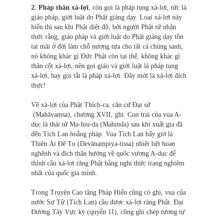
2. Pháp thân xá-lợi
, còn gọi là pháp tụng xá-lợi, tức là
giáo pháp, giới luật do Phật giảng dạy. Loại xá-lợi này
hiển thị sau khi Phật diệt độ, bởi người Phật tử nhận
thức rằng, giáo pháp và giới luật do Phật giảng dạy tồn
tại mãi ở đời làm chỗ nương tựa cho tất cả chúng sanh,
nó không khác gì Đức Phật còn tại thế, không khác gì
thân cốt xá-lợi, nên gọi giáo và giới luật là pháp tụng
xá-lợi, hay gọi tắt là pháp xá-lợi. Đây mới là xá-lợi đích
thực!
Về xá-lợi của Phật Thích-ca, căn cứ Đại sử
(Mahāvaṃsa), chương XVII, ghi: Con trai của vua A-
dục là thái tử Ma-hin-da (Mahinda) sau khi xuất gia đã
đến Tích Lan hoằng pháp. Vua Tích Lan bấy giờ là
Thiên Ái Đế Tu (Devānaṃpiya-tissa) nhiệt liệt hoan
nghênh và đích thân hướng về quốc vương A-dục để
thỉnh cầu xá-lợi răng Phật bằng nghi thức trang nghiêm
nhất của quốc gia mình.
Trong Truyện Cao tăng Pháp Hiển cũng có ghi, vua của
nước Sư Tử (Tích Lan) cầu được xá-lợi răng Phật. Đại
Đường Tây Vực ký (quyển 11), cũng ghi chép tương tự