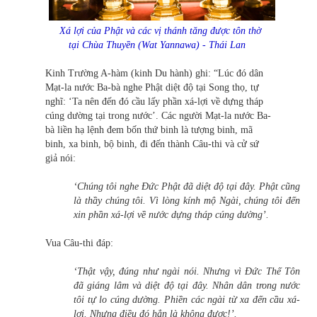
Xá lợi của Phật và các vị thánh tăng được tôn thờ
tại Chùa Thuyền (Wat Yannawa) - Thái Lan
Kinh Trường A-hàm (kinh Du hành) ghi: “Lúc đó dân
Mạt-la nước Ba-bà nghe Phật diệt độ tại Song thọ, tự
nghĩ: ‘Ta nên đến đó cầu lấy phần xá-lợi về dựng tháp
cúng dường tại trong nước’. Các người Mạt-la nước Ba-
bà liền hạ lệnh đem bốn thứ binh là tượng binh, mã
binh, xa binh, bộ binh, đi đến thành Câu-thi và cử sứ
giả nói:
‘Chúng tôi nghe Đức Phật đã diệt độ tại đây. Phật cũng
là thầy chúng tôi. Vì lòng kính mộ Ngài, chúng tôi đến
xin phần xá-lợi về nước dựng tháp cúng dường’.
Vua Câu-thi đáp:
‘Thật vậy, đúng như ngài nói. Nhưng vì Đức Thế Tôn
đã giáng lâm và diệt độ tại đây. Nhân dân trong nước
tôi tự lo cúng dường. Phiền các ngài từ xa đến cầu xá-
lợi. Nhưng điều đó hẳn là không được!’.