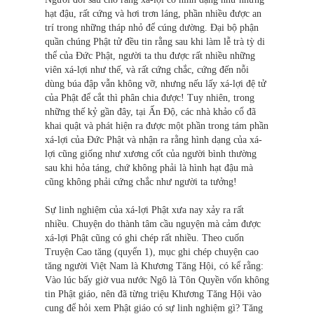
hạt đậu, rất cứng và hơi trơn láng, phần nhiều được an
trí trong những tháp nhỏ để cúng dường. Đại bộ phận
quần chúng Phật tử đều tin rằng sau khi làm lễ trà tỳ di
thể của Đức Phật, người ta thu được rất nhiều những
viên xá-lợi như thế, và rất cứng chắc, cứng đến nỗi
dùng búa đập vẫn không vỡ, nhưng nếu lấy xá-lợi đệ tử
của Phật để cắt thì phân chia được! Tuy nhiên, trong
những thế kỷ gần đây, tại Ấn Độ, các nhà khảo cổ đã
khai quật và phát hiện ra được một phần trong tám phần
xá-lợi của Đức Phật và nhận ra rằng hình dạng của xá-
lợi cũng giống như xương cốt của người bình thường
sau khi hỏa táng, chứ không phải là hình hạt đậu mà
cũng không phải cứng chắc như người ta tưởng!
Sự linh nghiệm của xá-lợi Phật xưa nay xảy ra rất
nhiều. Chuyện do thành tâm cầu nguyện mà cảm được
xá-lợi Phật cũng có ghi chép rất nhiều. Theo cuốn
Truyện Cao tăng (quyển 1), mục ghi chép chuyện cao
tăng người Việt Nam là Khương Tăng Hội, có kể rằng:
Vào lúc bấy giờ vua nước Ngô là Tôn Quyền vốn không
tin Phật giáo, nên đã từng triệu Khương Tăng Hội vào
cung để hỏi xem Phật giáo có sự linh nghiệm gì? Tăng