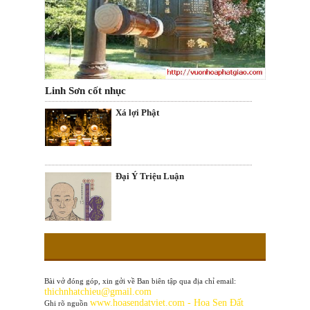
Linh Sơn cốt nhục
Xá lợi Phật
Ðại Ý Triệu Luận
Bài vở đóng góp, xin gởi về Ban biên tập qua địa chỉ email:
thichnhatchieu@gmail.com
www
.hoasendatviet.com - Hoa Sen Đất
Ghi rõ nguồn