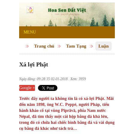
MENU
Trang chủ
Tam Tạng
Luận
Xá lợi Phật
Ngày đăng: 09:28:35 02-01-2018 . Xem: 3959
Google +
Trước đây người ta không tin là có xá-lợi Phật. Mãi
đến năm 1898, ông W.C. Peppé, người Pháp, tiến
hành khảo cổ tại vùng Pīprāvā, phía Nam nước
Népal, đã tìm thấy một cái hộp bằng đá khá lớn,
trong đó có chứa hai chiếc bình bằng đá và vài dụng
cụ bằng đá khác như tách trà…