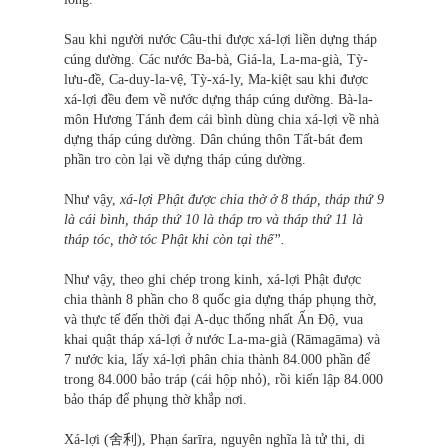
Sau khi người nước Câu-thi được xá-lợi liền dựng tháp
cúng dường. Các nước Ba-bà, Giá-la, La-ma-già, Tỳ-
lưu-đề, Ca-duy-la-vệ, Tỳ-xá-ly, Ma-kiệt sau khi được
xá-lợi đều đem về nước dựng tháp cúng dường. Bà-la-
môn Hương Tánh đem cái bình dùng chia xá-lợi về nhà
dựng tháp cúng dường. Dân chúng thôn Tất-bát đem
phần tro còn lại về dựng tháp cúng dường.
Như vậy,
xá-lợi Phật được chia thờ ở 8 tháp, tháp thứ 9
là cái bình, tháp thứ 10 là tháp tro và tháp thứ 11 là
tháp tóc, thờ tóc Phật khi còn tại thế”.
Như vậy, theo ghi chép trong kinh, xá-lợi Phật được
chia thành 8 phần cho 8 quốc gia dựng tháp phụng thờ,
và thực tế đến thời đại A-dục thống nhất Ấn Độ, vua
khai quật tháp xá-lợi ở nước La-ma-già (Rāmagāma) và
7 nước kia, lấy xá-lợi phân chia thành 84.000 phần để
trong 84.000 bảo tráp (cái hộp nhỏ), rồi kiến lập 84.000
bảo tháp để phụng thờ khắp nơi.
Xá-lợi (舍利), Phạn śarīra, nguyên nghĩa là tử thi, di