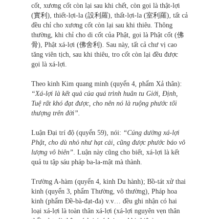
cốt, xương cốt còn lại sau khi chết, còn gọi là thật-lợi
(實利), thiết-lợi-la (設利羅), thất-lợi-la (室利羅), tất cả
đều chỉ cho xương cốt còn lại sau khi thiêu. Thông
thường, khi chỉ cho di cốt của Phật, gọi là Phật cốt (佛
骨), Phật xá-lợi (佛舍利). Sau này, tất cả chư vị cao
tăng viên tịch, sau khi thiêu, tro cốt còn lại đều được
gọi là xá-lợi.
Theo kinh Kim quang minh (quyển 4, phẩm Xả thân):
“Xá-lợi là kết quả của quá trình huân tu Giới, Định,
Tuệ rất khó đạt được, cho nên nó là ruộng phước tối
thượng trên đời”.
Luận Đại trí độ (quyển 59), nói:
“Cúng dường xá-lợi
Phật, cho dù nhỏ như hạt cải, cũng được phước báo vô
lượng vô biên”
. Luận này cũng cho biết, xá-lợi là kết
quả tu tập sáu pháp ba-la-mật mà thành.
Trường A-hàm (quyển 4, kinh Du hành); Bồ-tát xử thai
kinh (quyển 3, phẩm Thường, vô thường), Pháp hoa
kinh (phẩm Đề-bà-đạt-đa) v.v… đều ghi nhận có hai
loại xá-lợi là toàn thân xá-lợi (xá-lợi nguyên vẹn thân