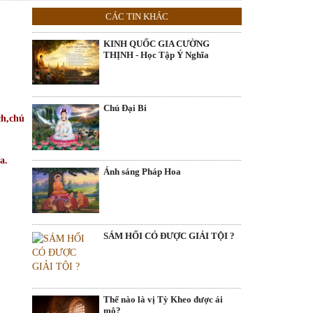
CÁC TIN KHÁC
KINH QUỐC GIA CƯỜNG
THỊNH - Học Tập Ý Nghĩa
Chú Đại Bi
ch,chú
a.
Ánh sáng Pháp Hoa
SÁM HỐI CÓ ĐƯỢC GIẢI TỘI ?
Thế nào là vị Tỳ Kheo được ái
mộ?