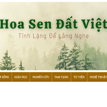
I SỐNG
GIÁO DỤC
NGHIÊN CỨU
TAM TẠNG
TỰ VIỆN
NGHỆ THUẬT