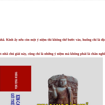
hã. Kinh ấy nếu còn một ý niệm thì không thể bước vào, huống chi là dị
-nhã chú giải này, cũng chỉ là những ý niệm mà không phải là chân nghĩ