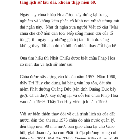
tảng lịch sử lâu dài, khoản thập niên 60.
Ngày nay chùa Pháp Hoa được xây dựng lại trang
nghiêm và không kém phần cổ kính nơi xứ sở sương mù
đại ngàn này. Như từ ngàn xưa người Việt có câu “Mái
chùa che chở hồn dân tộc/ Nếp sống muôn đời của tổ
tông”, thì ngày nay những giá trị tâm linh đó cũng
không thay đổi cho dù xã hội có nhiều thay đổi bộn bề .
Qua tìm hiểu thì Nhật Chiếu được biết chùa Pháp Hoa
có niên đại và lịch sử như sau:
Chùa được xây dựng vào khoản năm 1957. Năm 1960,
thầy Trí Huy cho dựng lại bằng ván lợp tôn, đặt tên
niệm Phật đường Quảng Đức (tên tỉnh Quảng Đức bấy
giờ). Chùa được xây dựng lại và đổi tên chùa Pháp Hoa
vào năm 1969. Thầy Trí Huy viên tịch năm 1970.
Với sự biến thiên thay đổi về quá trình lịch sử của đất
nước, dân tộc thì sau 1975 chùa do nhà nước quản lý,
đến thập niên 90 nhà nước bàn giao chùa lại cho Giáo
hội, giai đoạn này bà con Phật tử địa phương trong coi.
Đến năm 2001, Đại đức Thích Quảng Hiền về trụ trì đã