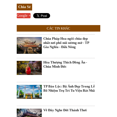
Chia Sẻ
Google +
CÁC TIN KHÁC
Chùa Pháp Hoa ngôi chùa đẹp
nhất nơi phố núi sương mờ - TP
Gia Nghĩa - Đắk Nông
Hòa Thượng Thích Đồng Ân -
Chùa Minh Đức
TP Bảo Lộc: Bộ Ảnh Đẹp Trong Lễ
Bổ Nhiệm Trụ Trì Tu Viện Bát Nhã
Về Đây Nghe Đời Thảnh Thơi