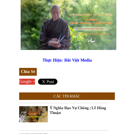
Thực Hiện: Đất Việt Media
Chia Sẻ
Google +
CÁC TIN KHÁC
Ý Nghĩa Đạo Vợ Chồng | Lễ Hằng
Thuận