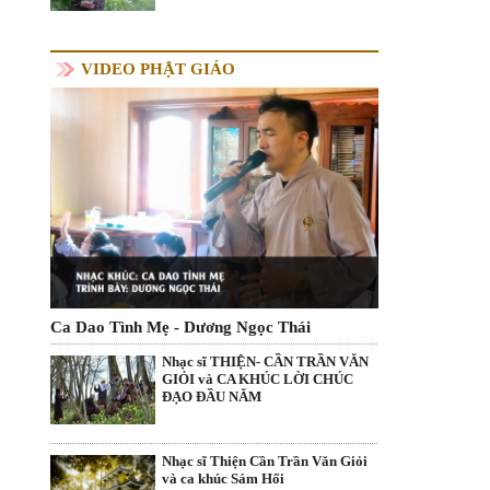
VIDEO PHẬT GIÁO
Ca Dao Tình Mẹ - Dương Ngọc Thái
Nhạc sĩ THIỆN- CẦN TRẦN VĂN
GIỎI và CA KHÚC LỜI CHÚC
ĐẠO ĐẦU NĂM
Nhạc sĩ Thiện Cần Trần Văn Giỏi
và ca khúc Sám Hối