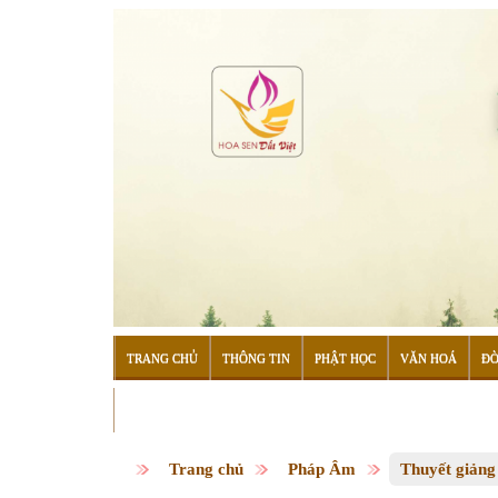
TRANG CHỦ
THÔNG TIN
PHẬT HỌC
VĂN HOÁ
ĐỜ
ĐỌC SÁCH
Trang chủ
Pháp Âm
Thuyết giảng