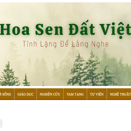
I SỐNG
GIÁO DỤC
NGHIÊN CỨU
TAM TẠNG
TỰ VIỆN
NGHỆ THUẬT