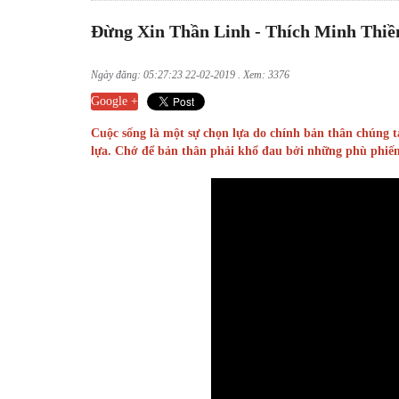
Đừng Xin Thần Linh - Thích Minh Thiề
Ngày đăng: 05:27:23 22-02-2019 . Xem: 3376
Google +
Cuộc sống là một sự chọn lựa do chính bản thân chúng t
lựa. Chớ để bản thân phải khổ đau bởi những phù phiế