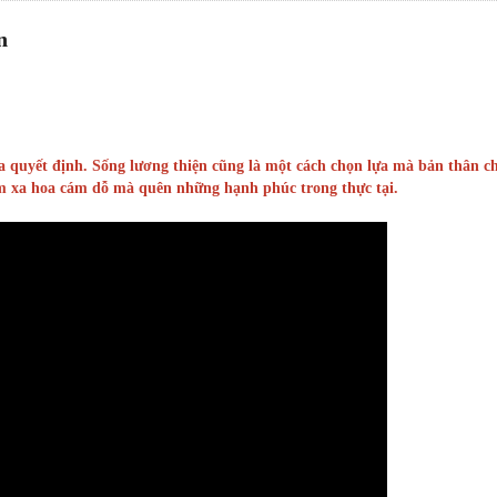
n
a quyết định. Sống lương thiện cũng là một cách chọn lựa mà bản thân c
m xa hoa cám dỗ mà quên những hạnh phúc trong thực tại.