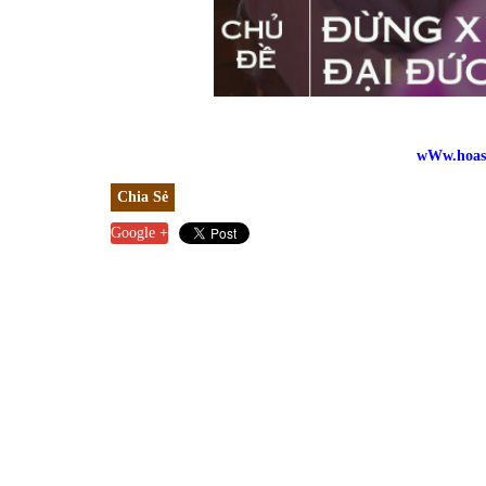
wWw.hoase
Chia Sẻ
Google +