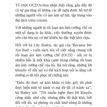
Tổ chức OCD Action nhận thấy rằng, gần đây đã
có sự gia tăng số lượng các đề nghị được hỗ trợ từ
những người vốn có ám ảnh sợ hãi, tập trung vào
đại dịch virus corona.
Với những người bị rối loạn ám ảnh cưỡng chế và
một số dạng lo âu khác, việc thường xuyên được
yêu cầu rửa tay có thể khiến họ đặc biệt khó chịu.
Đối với bà Lily Bailey, tác giả của 'Because We
Are Bad' - cuốn sách nói về việc sống chung với
rối loạn ám ảnh cưỡng chế (OCD) - nỗi sợ bị
nhiễm bẩn là một khía cạnh trong chứng rối loạn
ám ảnh cưỡng chế của bà. Bà nói rằng, những lời
khuyên về rửa tay có thể kích hoạt nỗi lo lắng với
những ai đã hồi phục từ chứng này.
"Điều đó thực sự khó khăn vì bây giờ, tôi phải
thực hiện một số hành vi mà tôi đã cố tránh xa",
bà Bailey nói. "Tôi muốn nghe theo lời khuyên
cứng nhắc như vậy, nhưng điều đó thật khó, bởi
đối với tôi, xà phòng và chất khử trùng là những