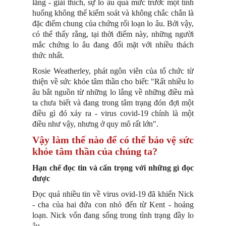
lắng - giải thích, sự lo âu quá mức trước một tình
huống không thể kiểm soát và không chắc chắn là
đặc điểm chung của chứng rối loạn lo âu. Bởi vậy,
có thể thấy rằng, tại thời điểm này, những người
mắc chứng lo âu đang đối mặt với nhiều thách
thức nhất.
Rosie Weatherley, phát ngôn viên của tổ chức từ
thiện về sức khỏe tâm thần cho biết: "Rất nhiều lo
âu bắt nguồn từ những lo lắng về những điều mà
ta chưa biết và đang trong tâm trạng đón đợi một
điều gì đó xảy ra - virus covid-19 chính là một
điều như vậy, nhưng ở quy mô rất lớn".
Vậy làm thế nào để có thể bảo vệ sức
khỏe tâm thần của chúng ta?
Hạn chế đọc tin và cẩn trọng với những gì đọc
được
Đọc quá nhiều tin về virus ovid-19 đã khiến Nick
- cha của hai đứa con nhỏ đến từ Kent - hoảng
loạn. Nick vốn đang sống trong tình trạng đầy lo
âu.