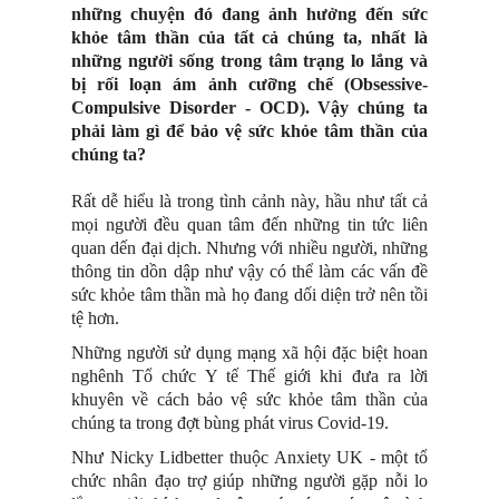
những chuyện đó đang ảnh hưởng đến sức
khỏe tâm thần của tất cả chúng ta, nhất là
những người sống trong tâm trạng lo lắng và
bị rối loạn ám ảnh cưỡng chế (Obsessive-
Compulsive Disorder - OCD). Vậy chúng ta
phải làm gì để bảo vệ sức khỏe tâm thần của
chúng ta?
Rất dễ hiểu là trong tình cảnh này, hầu như tất cả
mọi người đều quan tâm đến những tin tức liên
quan dến đại dịch. Nhưng với nhiều người, những
thông tin dồn dập như vậy có thể làm các vấn đề
sức khỏe tâm thần mà họ đang dối diện trở nên tồi
tệ hơn.
Những người sử dụng mạng xã hội đặc biệt hoan
nghênh Tổ chức Y tế Thế giới khi đưa ra lời
khuyên về cách bảo vệ sức khỏe tâm thần của
chúng ta trong đợt bùng phát virus Covid-19.
Như Nicky Lidbetter thuộc Anxiety UK - một tổ
chức nhân đạo trợ giúp những người gặp nỗi lo