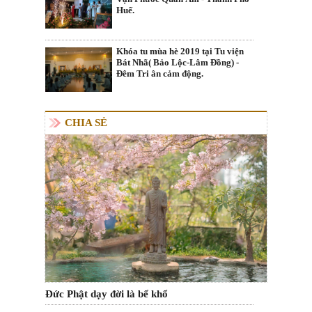
Huế.
Khóa tu mùa hè 2019 tại Tu viện
Bát Nhã( Bảo Lộc-Lâm Đồng) -
Đêm Tri ân cảm động.
CHIA SẺ
Đức Phật dạy đời là bể khổ