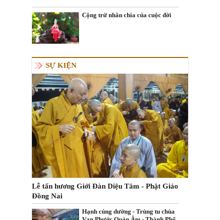
Cộng trừ nhân chia của cuộc đời
SỰ KIỆN
Lễ tấn hương Giới Đàn Diệu Tâm - Phật Giáo
Đồng Nai
Hạnh cúng dường - Trùng tu chùa
Vạn Phước Quán Âm - Thành Phố