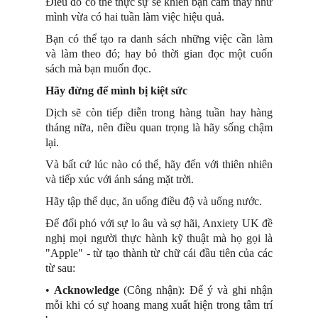
Điều đó có thể thực sự sẽ khiến bạn cảm thấy như
mình vừa có hai tuần làm việc hiệu quả.
Bạn có thể tạo ra danh sách những việc cần làm
và làm theo đó; hay bỏ thời gian đọc một cuốn
sách mà bạn muốn đọc.
Hãy đừng để mình bị kiệt sức
Dịch sẽ còn tiếp diễn trong hàng tuần hay hàng
tháng nữa, nên điều quan trọng là hãy sống chậm
lại.
Và bất cứ lúc nào có thể, hãy đến với thiên nhiên
và tiếp xúc với ánh sáng mặt trời.
Hãy tập thể dục, ăn uống điều độ và uống nước.
Để đối phó với sự lo âu và sợ hãi, Anxiety UK đề
nghị mọi người thực hành kỹ thuật mà họ gọi là
"Apple" - từ tạo thành từ chữ cái đầu tiên của các
từ sau:
•
Acknowledge
(Công nhận): Để ý và ghi nhận
mỗi khi có sự hoang mang xuất hiện trong tâm trí