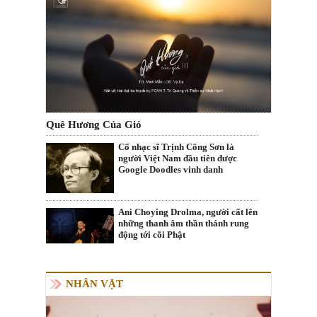
Quê Hương Của Gió
Cố nhạc sĩ Trịnh Công Sơn là
người Việt Nam đầu tiên được
Google Doodles vinh danh
Ani Choying Drolma, người cất lên
những thanh âm thần thánh rung
động tới cõi Phật
NHÂN VẬT