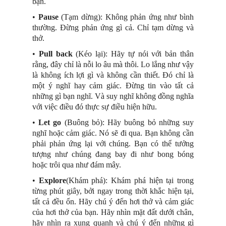
bạn.
•
Pause
(Tạm dừng): Không phản ứng như bình
thường. Đừng phản ứng gì cả. Chỉ tạm dừng và
thở.
•
Pull back
(Kéo lại): Hãy tự nói với bản thân
rằng, đây chỉ là nỗi lo âu mà thôi. Lo lắng như vậy
là không ích lợi gì và không cần thiết. Đó chỉ là
một ý nghĩ hay cảm giác. Đừng tin vào tất cả
những gì bạn nghĩ. Và suy nghĩ không đồng nghĩa
với việc điều đó thực sự điều hiện hữu.
•
Let go
(Buông bỏ): Hãy buông bỏ những suy
nghĩ hoặc cảm giác. Nó sẽ đi qua. Bạn không cần
phải phản ứng lại với chúng. Bạn có thể tưởng
tượng như chúng đang bay đi như bong bóng
hoặc trôi qua như đám mây.
•
Explore
(Khám phá): Khám phá hiện tại trong
từng phút giây, bởi ngay trong thời khắc hiện tại,
tất cả đều ổn. Hãy chú ý đến hơi thở và cảm giác
của hơi thở của bạn. Hãy nhìn mặt đất dưới chân,
hãy nhìn ra xung quanh và chú ý đến những gì