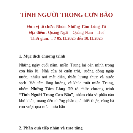
TÌNH NGƯỜI TRONG CƠN BÃO
Đơn vị tổ chức:
Nhóm
Những Tấm Lòng Từ
Địa điểm:
Quảng Ngãi – Quảng Nam – Huế
Thời gian:
Từ
05.11.2025
đến
10.11.2025
1. Mục đích chương trình
Những ngày cuối năm, miền Trung lại oằn mình trong
cơn bão lũ. Nhà cửa bị cuốn trôi, ruộng đồng ngập
nước, nhiều nơi mất điện, thiếu lương thực và nước
sạch. Với tấm lòng hướng về khúc ruột miền Trung,
nhóm
Những Tấm Lòng Từ
tổ chức chương trình
“Tình Người Trong Cơn Bão”
, nhằm chia sẻ phần nào
khó khăn, mang đến những phần quà thiết thực, cùng bà
con vượt qua mùa mưa bão.
2. Phần quà tiếp nhận và trao tặng