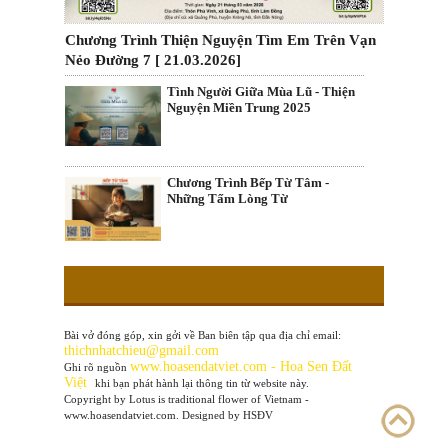
Chương Trình Thiện Nguyện Tìm Em Trên Vạn
Nẻo Đường 7 [ 21.03.2026]
Tình Người Giữa Mùa Lũ - Thiện
Nguyện Miền Trung 2025
Chương Trình Bếp Từ Tâm -
Những Tấm Lòng Từ
Bài vở đóng góp, xin gởi về Ban biên tập qua địa chỉ email:
thichnhatchieu@gmail.com
www
.hoasendatviet.com - Hoa Sen Đất
Ghi rõ nguồn
Việt
khi bạn phát hành lại thông tin từ website này.
Copyright by Lotus is traditional flower of Vietnam -
www.hoasendatviet.com. Designed by HSĐV