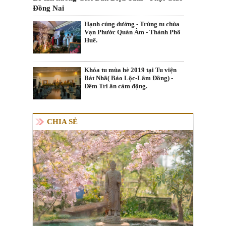
Đồng Nai
Hạnh cúng dường - Trùng tu chùa
Vạn Phước Quán Âm - Thành Phố
Huế.
Khóa tu mùa hè 2019 tại Tu viện
Bát Nhã( Bảo Lộc-Lâm Đồng) -
Đêm Tri ân cảm động.
CHIA SẺ