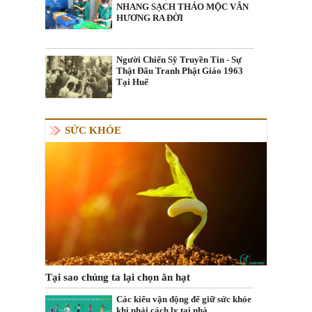
NHANG SẠCH THẢO MỘC VÂN
HƯƠNG RA ĐỜI
Người Chiến Sỹ Truyền Tin - Sự
Thật Đấu Tranh Phật Giáo 1963
Tại Huế
SỨC KHỎE
Tại sao chúng ta lại chọn ăn hạt
Các kiểu vận động để giữ sức khỏe
khi phải cách ly tại nhà