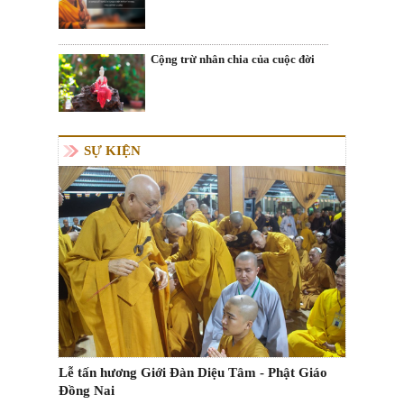
Cộng trừ nhân chia của cuộc đời
SỰ KIỆN
Lễ tấn hương Giới Đàn Diệu Tâm - Phật Giáo
Đồng Nai