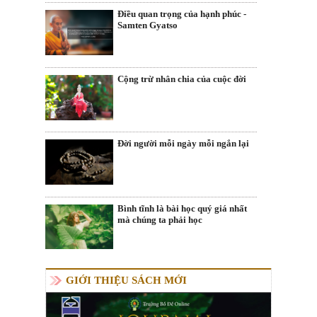
Điều quan trọng của hạnh phúc -
Samten Gyatso
Cộng trừ nhân chia của cuộc đời
Đời người mỗi ngày mỗi ngắn lại
Bình tĩnh là bài học quý giá nhất
mà chúng ta phải học
GIỚI THIỆU SÁCH MỚI