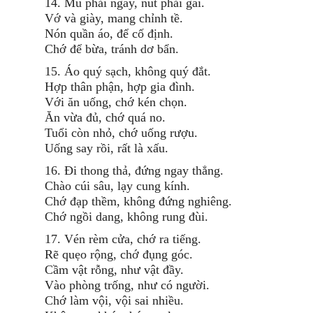
14. Mũ phải ngay, nút phải gài.
Vớ và giày, mang chỉnh tề.
Nón quần áo, để cố định.
Chớ để bừa, tránh dơ bẩn.
15. Áo quý sạch, không quý đắt.
Hợp thân phận, hợp gia đình.
Với ăn uống, chớ kén chọn.
Ăn vừa đủ, chớ quá no.
Tuổi còn nhỏ, chớ uống rượu.
Uống say rồi, rất là xấu.
16. Đi thong thả, đứng ngay thẳng.
Chào cúi sâu, lạy cung kính.
Chớ đạp thềm, không đứng nghiêng.
Chớ ngồi dang, không rung đùi.
17. Vén rèm cửa, chớ ra tiếng.
Rẽ quẹo rộng, chớ đụng góc.
Cầm vật rỗng, như vật đầy.
Vào phòng trống, như có người.
Chớ làm vội, vội sai nhiều.