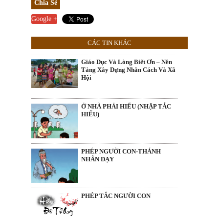
Chia Sẻ
Google +
CÁC TIN KHÁC
Giáo Dục Và Lòng Biết Ơn – Nền
Tảng Xây Dựng Nhân Cách Và Xã
Hội
Ở NHÀ PHẢI HIẾU (NHẬP TẮC
HIẾU)
PHÉP NGƯỜI CON-THÁNH
NHÂN DẠY
PHÉP TẮC NGƯỜI CON