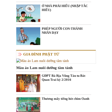
Ở NHÀ PHẢI HIẾU (NHẬP TẮC
HIẾU)
PHÉP NGƯỜI CON-THÁNH
NHÂN DẠY
GIA ĐÌNH PHẬT TỬ
Màu áo Lam nuôi dưỡng tâm tánh
GĐPT Bà Rịa Vũng Tàu tu Bát
Quan Trai kỳ 2/2016
Thương mấy tiếng hót chim Oanh