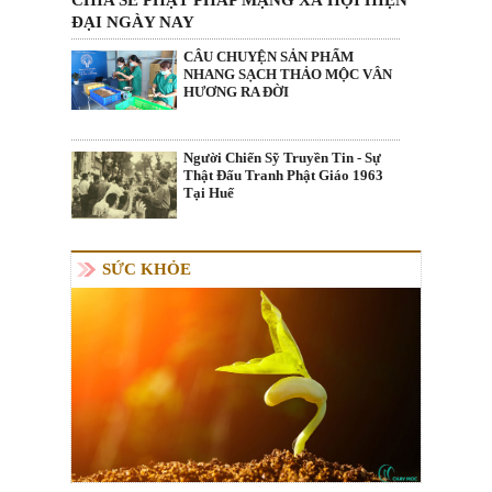
CHIA SẺ PHẬT PHÁP MẠNG XÃ HỘI HIỆN
ĐẠI NGÀY NAY
CÂU CHUYỆN SẢN PHẨM
NHANG SẠCH THẢO MỘC VÂN
HƯƠNG RA ĐỜI
Người Chiến Sỹ Truyền Tin - Sự
Thật Đấu Tranh Phật Giáo 1963
Tại Huế
SỨC KHỎE