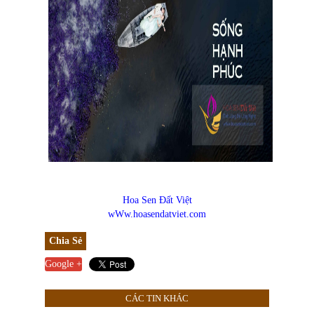
Hoa Sen Đất Việt
wWw.hoasendatviet.com
Chia Sẻ
Google +
CÁC TIN KHÁC